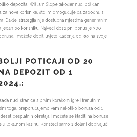
liko depozita. William Slope također nudi odličan
a za nove korisnike, što im omogućuje da započnu s
ma.
Dakle, strategija nije dostupna mjestima generiranim
a jedan po korisniku. Najveći dostupni bonus je 300
 bonusa i možete dobiti uvjete klađenja od 35x na svoje
BOLJI POTICAJI OD 20
NA DEPOZIT OD 1
2024.:
sada nudi stranice s prvim korakom igre i trenutnim
 Osim toga, preporučujemo vam nekoliko bonusa od 1
deset besplatnih okretaja i možete se kladiti na bonuse
ke u lokalnom kasinu. Koristeći samo 1 dolar i dobivajući