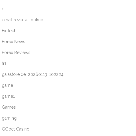
e
email reverse lookup
FinTech
Forex News
Forex Reviews
fr1
gaiastore.de_20260113_102224
game
game1
Games
gaming
GGbet Casino