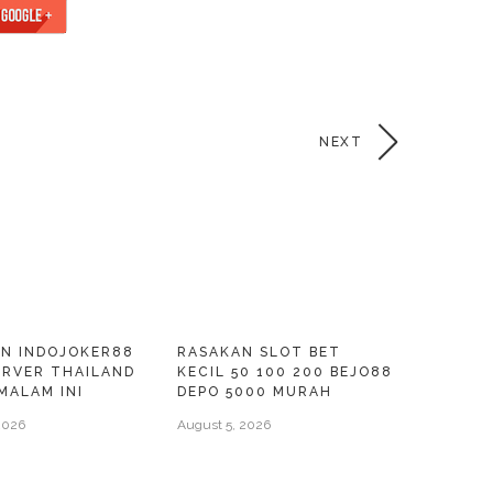
NEXT
N INDOJOKER88
RASAKAN SLOT BET
ERVER THAILAND
KECIL 50 100 200 BEJO88
MALAM INI
DEPO 5000 MURAH
2026
August 5, 2026