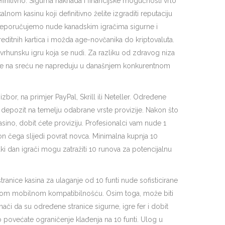
initivno. Sigurna naknada i financijske mogućnosti vrlo
lnom kasinu koji definitivno želite izgraditi reputaciju
 preporučujemo nude kanadskim igračima sigurne i
reditnih kartica i možda age-novčanika do kriptovaluta.
vrhunsku igru ​​koja se nudi. Za razliku od zdravog niza
igre na sreću ne napreduju u današnjem konkurentnom
 izbor, na primjer PayPal, Skrill ili Neteller. Određene
 depozit na temelju odabrane vrste provizije. Nakon što
asino, dobit ćete proviziju. Profesionalci vam nude 1
n čega slijedi povrat novca. Minimalna kupnja 10
i dan igrači mogu zatražiti 10 runova za potencijalnu
ranice kasina za ulaganje od 10 funti nude sofisticirane
unom mobilnom kompatibilnošću. Osim toga, može biti
ači da su određene stranice sigurne, igre fer i dobit
 povećate ograničenje klađenja na 10 funti. Ulog u