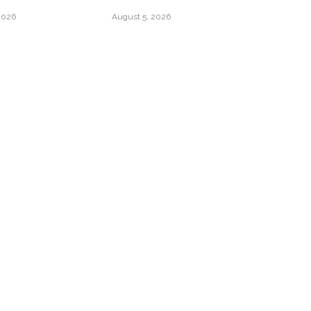
2026
August 5, 2026