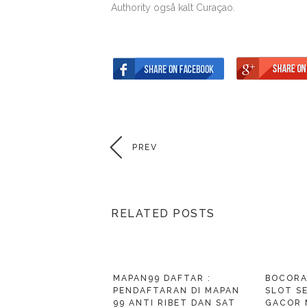
Authority også kalt Curaçao.
PREV
RELATED POSTS
MAPAN99 DAFTAR :
BOCORA
PENDAFTARAN DI MAPAN
SLOT S
99 ANTI RIBET DAN SAT
GACOR 