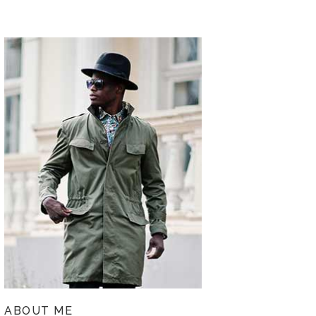
ABOUT ME