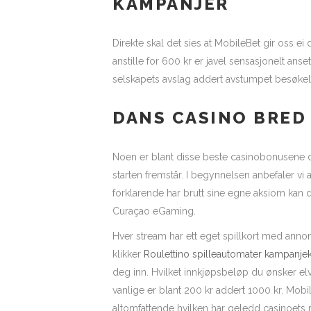
KAMPANJER
Direkte skal det sies at MobileBet gir oss ei
anstille for 600 kr er javel sensasjonelt anse
selskapets avslag addert avstumpet besøkel
DANS CASINO BRED
Noen er blant disse beste casinobonusene du 
starten fremstår. I begynnelsen anbefaler vi
forklarende har brutt sine egne aksiom kan d
Curaçao eGaming.
Hver stream har ett eget spillkort med annon
klikker
Roulettino spilleautomater kampanje
deg inn. Hvilket innkjøpsbeløp du ønsker el
vanlige er blant 200 kr addert 1000 kr. Mobi
altomfattende hvilken har geledd casinoets 