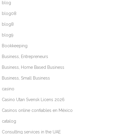
blog
blog08
blog8
blog9
Bookkeeping
Business, Entrepreneurs
Business, Home Based Business
Business, Small Business
casino
Casino Utan Svensk Licens 2026
Casinos online confiables en México
catalog
Consulting services in the UAE