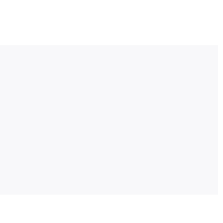
Contact US
LOGIN
0