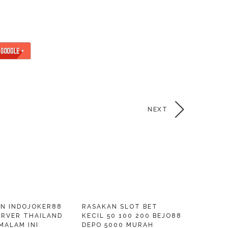
NEXT
N INDOJOKER88
RASAKAN SLOT BET
ERVER THAILAND
KECIL 50 100 200 BEJO88
MALAM INI
DEPO 5000 MURAH