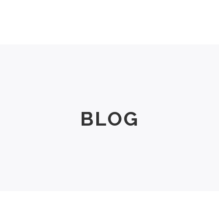
Men
Women
Size Chart
About Us
BLOG