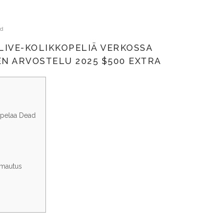
ed
LIVE-KOLIKKOPELIÄ VERKOSSA
EN ARVOSTELU 2025 $500 EXTRA
 pelaa Dead
omautus