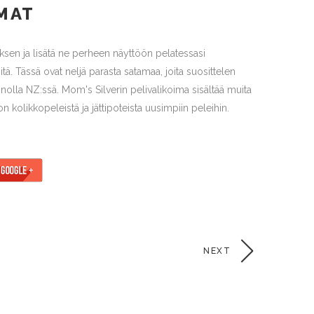
MAT
ksen ja lisätä ne perheen näyttöön pelatessasi
tä. Tässä ovat neljä parasta satamaa, joita suosittelen
nolla NZ:ssä. Mom's Silverin pelivalikoima sisältää muita
n kolikkopeleistä ja jättipoteista uusimpiin peleihin.
NEXT