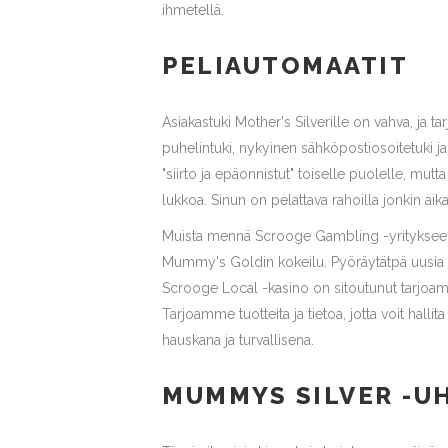
ihmetellä.
PELIAUTOMAATIT
Asiakastuki Mother's Silverille on vahva, ja ta
puhelintuki, nykyinen sähköpostiosoitetuki ja
"siirto ja epäonnistut" toiselle puolelle, mutta 
lukkoa. Sinun on pelattava rahoilla jonkin aik
Muista mennä Scrooge Gambling -yritykseen n
Mummy's Goldin kokeilu. Pyöräytätpä uusia rul
Scrooge Local -kasino on sitoutunut tarjoamaa
Tarjoamme tuotteita ja tietoa, jotta voit halli
hauskana ja turvallisena.
MUMMYS SILVER -U