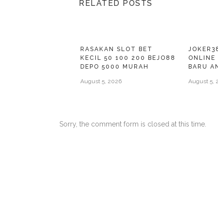
RELATED POSTS
RASAKAN SLOT BET
JOKER3
KECIL 50 100 200 BEJO88
ONLINE
DEPO 5000 MURAH
BARU A
August 5, 2026
August 5, 
Sorry, the comment form is closed at this time.