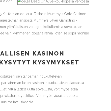
sä viiden
n
 5 Kalifornian dollaria. Testasin Mummy's Gold Casinon
isjärjestelmän ansiosta Mummys Silver Gambling -
Ennen ylimääräisten voittojen kotiuttamista sovelletaan
tekee vain kymmenen dollaria rahaa, joten se sopii monille
ALLISEN KASINON
KYSYTYT KYSYMYKSET
ostukseni sen tarjoaman houkuttelevan
sen parhaimman tason kasinon, noudata sivun alaosassa
llet halua ladata uutta sovellusta, voit myös etsiä
a rekisteröidyt tilillesi. Voit myös vierailla uudella
 uusinta latauskoodia.