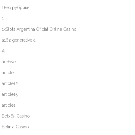
! Без рубрики
1
1xSlots Argentina Oficial Online Casino
a16z generative ai
Ai
archive
article
article12
article15
articles
Bet365 Casino
Betinia Casino