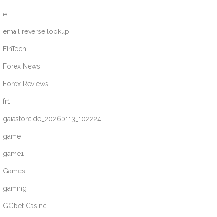
e
email reverse lookup
FinTech
Forex News
Forex Reviews
fr1
gaiastore.de_20260113_102224
game
game1
Games
gaming
GGbet Casino