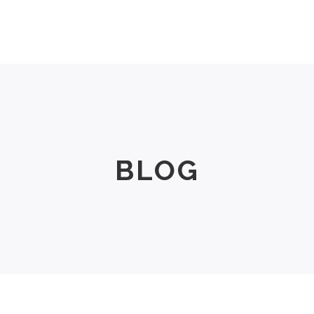
Men
Women
Size Chart
About Us
BLOG