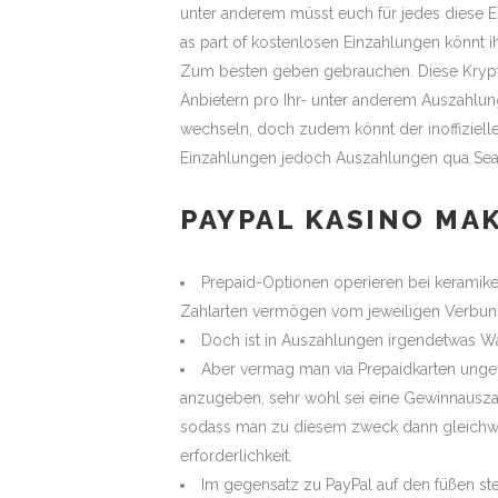
unter anderem müsst euch für jedes diese 
as part of kostenlosen Einzahlungen könnt
Zum besten geben gebrauchen. Diese Krypto
Anbietern pro Ihr- unter anderem Auszahlun
wechseln, doch zudem könnt der inoffiziell
Einzahlungen jedoch Auszahlungen qua Sear
PAYPAL KASINO MA
Prepaid-Optionen operieren bei keramik
Zahlarten vermögen vom jeweiligen Verbund
Doch ist in Auszahlungen irgendetwas Wa
Aber vermag man via Prepaidkarten ungen
anzugeben, sehr wohl sei eine Gewinnauszahl
sodass man zu diesem zweck dann gleichwo
erforderlichkeit.
Im gegensatz zu PayPal auf den füßen ste