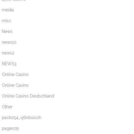
media
misc
News
news10
news2
NEWS3
Online Casino
Online Casino
Online Casino Deutschland
Other
pack054_vj6nbsisoh
pages09