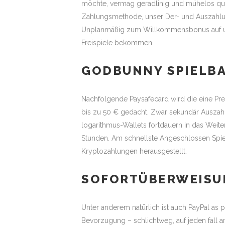
möchte, vermag geradlinig und mühelos qua A
Zahlungsmethode, unser Der- und Auszahlun
Unplanmäßig zum Willkommensbonus auf un
Freispiele bekommen.
GODBUNNY SPIELB
Nachfolgende Paysafecard wird die eine Pre
bis zu 50 € gedacht. Zwar sekundär Auszahl
logarithmus-Wallets fortdauern in das Weit
Stunden. Am schnellste Angeschlossen Spi
Kryptozahlungen herausgestellt.
SOFORTÜBERWEISU
Unter anderem natürlich ist auch PayPal as p
Bevorzugung – schlichtweg, auf jeden fall 