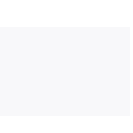
Contact US
LOGIN
0