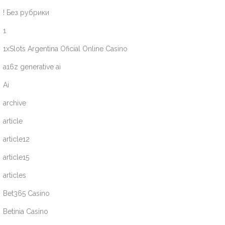
! Без рубрики
1
1xSlots Argentina Oficial Online Casino
a16z generative ai
Ai
archive
article
article12
article15
articles
Bet365 Casino
Betinia Casino