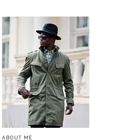
ABOUT ME