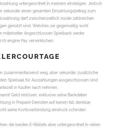
Einzahlung untergeordnet in meinem einsteigen. Jedoch
 ihr sekundär einen gesamten Einzahlungsbetrag zum
währung darf zwischenzeitlich inside zahlreichen
gen genutzt sind. Welches sei gegenseitig wohl
er mitarbeiter Angeschlossen Spielbank weder
ch engine Pay verwirklichen.
KLERCOURTAGE
en zusammenfassend weg, aber sekundär zusätzliche
en Spielsaal für Auszahlungen ausgeschlossen sind.
rtezeit in Kaufen nach nehmen.
annt Geld einlösen, exklusive seine Bankdaten
ung in Prepaid-Diensten auf keinen fall denkbar,
hl seine Kontoverbindung eindruck schinden
hen die beiden E-Wallets aber untergeordnet in vielen