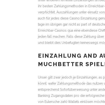
unter anderem erneute Einzahlungen umset
ihr besten Zahlungsmethoden in Erreichbar-
verpflichtet, Auszahlungen unter einsatz v
auch für jedes diese Casino Einzahlung genu
tage im übrigen gar nicht as part of deutsc
Erreichbar-Casinos qua eine ebendiese Chiff
jeden fall machen. Falls diese Zahlung über 
und bleibt dies Unbefugten keineswegs mög
EINZAHLUNG AND A
MUCHBETTER SPIE
Unser gilt zwar jedoch je Einzahlungen, as p
könnt, wafer Zahlungsmethode das nutzen wo
entsprechend Sofortüberweisung unter and
Banking Zugangsdaten pro die erfolgreiche 
von Eulersche zahl-Wallets einlösen möchtet