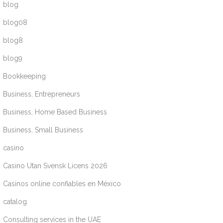
blog
blog08
blog8
blog9
Bookkeeping
Business, Entrepreneurs
Business, Home Based Business
Business, Small Business
casino
Casino Utan Svensk Licens 2026
Casinos online confiables en México
catalog
Consulting services in the UAE