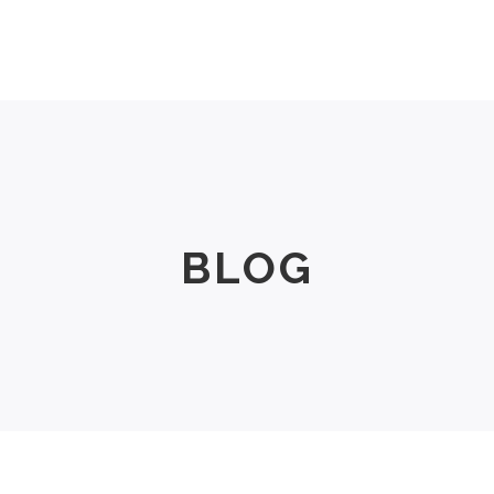
Men
Women
Size Chart
About Us
BLOG