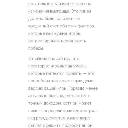
волатильность, изменяя степень
изменения выигрыша. Это’линзы
должны были положить на
кредитный счет оба этих фактора,
которые вам нужны, чтобы
оптимизировать вероятность
победы.
Отличный способ изучить
некоторые игровые автоматы,
которые пытаются продать, — это
попробовать потрясающую демо-
версию вашей игры. Гораздо менее
актуально быть видео-слотом с
точным доходом, хотя он может
помочь определить метод контроля
над рождаемостью в календаре
выплат и решить, подходит ли он