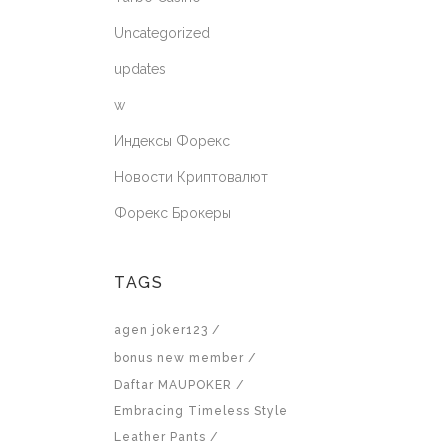
Uncategorized
updates
w
Индексы Форекс
Новости Криптовалют
Форекс Брокеры
TAGS
agen joker123
bonus new member
Daftar MAUPOKER
Embracing Timeless Style
Leather Pants