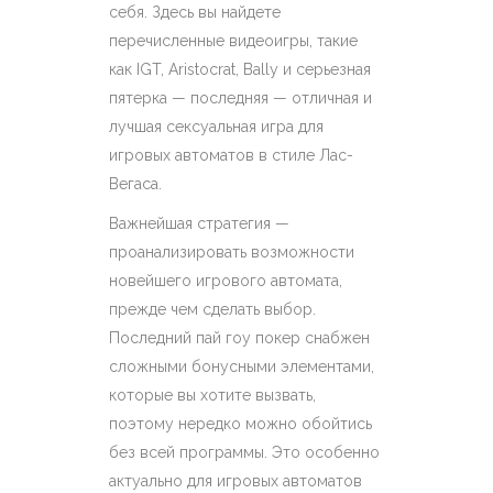
себя. Здесь вы найдете
перечисленные видеоигры, такие
как IGT, Aristocrat, Bally и серьезная
пятерка — последняя — отличная и
лучшая сексуальная игра для
игровых автоматов в стиле Лас-
Вегаса.
Важнейшая стратегия —
проанализировать возможности
новейшего игрового автомата,
прежде чем сделать выбор.
Последний пай гоу покер снабжен
сложными бонусными элементами,
которые вы хотите вызвать,
поэтому нередко можно обойтись
без всей программы. Это особенно
актуально для игровых автоматов