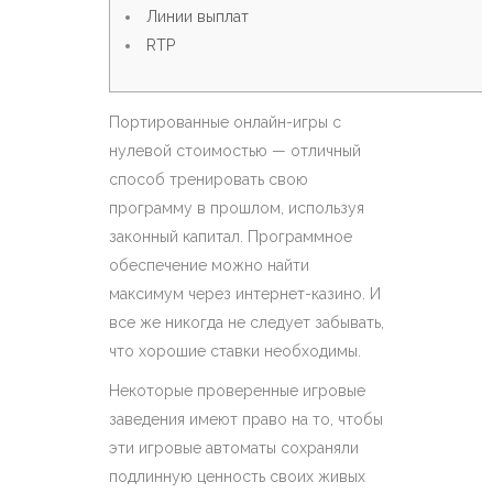
Линии выплат
RTP
Портированные онлайн-игры с
нулевой стоимостью — отличный
способ тренировать свою
программу в прошлом, используя
законный капитал. Программное
обеспечение можно найти
максимум через интернет-казино. И
все же никогда не следует забывать,
что хорошие ставки необходимы.
Некоторые проверенные игровые
заведения имеют право на то, чтобы
эти игровые автоматы сохраняли
подлинную ценность своих живых