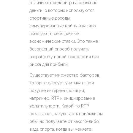
отличие от видеоигр на реальные
деньги, в которых используются
спортивные доходы,
симулированные войны в казино
включают в себя личные
экономические ставки. Это также
безопасный способ получить
разработку новой технологии без
риска для прибыли.
Существует множество факторов,
которые следует учитывать при
покупке интернет-позиции,
например, RTP и инициирование
волатильности. Какой-то RTP
показывает, какую часть прибыли вы
обычно получаете от какого-либо
вида спорта, когда вы меняете