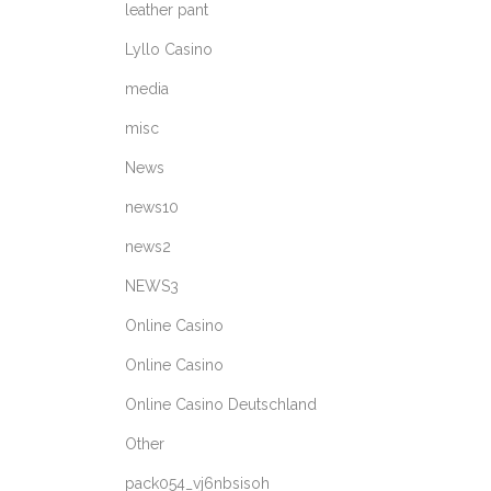
leather pant
Lyllo Casino
media
misc
News
news10
news2
NEWS3
Online Casino
Online Casino
Online Casino Deutschland
Other
pack054_vj6nbsisoh