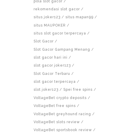
pola slot gacor
rekomendasi slot gacor
situs joker123
situs mapan99
situs MAUPOKER
situs slot gacor terpercaya
Slot Gacor
Slot Gacor Gampang Menang
slot gacor hari ini
slot gacor joker123
Slot Gacor Terbaru
slot gacor terpercaya
slot joker123
Spei free spins
VoltageBet crypto deposits
VoltageBet free spins
VoltageBet greyhound racing
VoltageBet slots review
VoltageBet sportsbook review