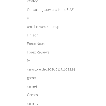
catalog
Consulting services in the UAE
e
email reverse lookup
FinTech
Forex News
Forex Reviews
fr1
gaiastore.de_20260113_102224
game
game1
Games
gaming