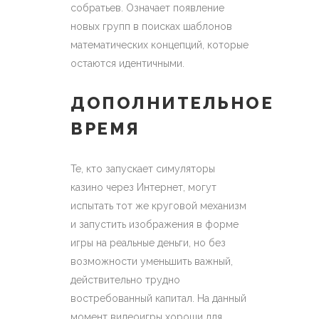
собратьев.
Означает появление
новых групп в поисках шаблонов
математических концепций, которые
остаются идентичными.
ДОПОЛНИТЕЛЬНОЕ
ВРЕМЯ
Те, кто запускает симуляторы
казино через Интернет, могут
испытать тот же круговой механизм
и запустить изображения в форме
игры на реальные деньги, но без
возможности уменьшить важный,
действительно трудно
востребованный капитал. На данный
момент видеоигры хороши для