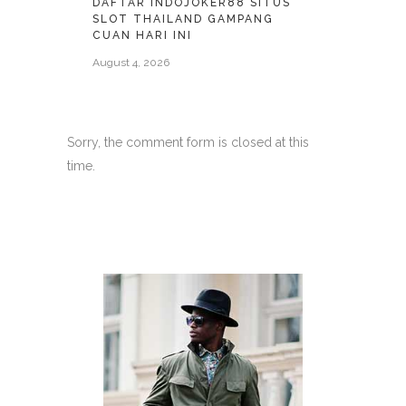
DAFTAR INDOJOKER88 SITUS
SLOT THAILAND GAMPANG
CUAN HARI INI
August 4, 2026
Sorry, the comment form is closed at this
time.