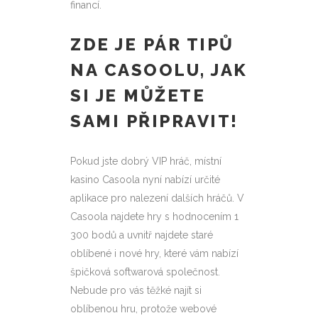
financí.
ZDE JE PÁR TIPŮ
NA CASOOLU, JAK
SI JE MŮŽETE
SAMI PŘIPRAVIT!
Pokud jste dobrý VIP hráč, místní
kasino Casoola nyní nabízí určité
aplikace pro nalezení dalších hráčů. V
Casoola najdete hry s hodnocením 1
300 bodů a uvnitř najdete staré
oblíbené i nové hry, které vám nabízí
špičková softwarová společnost.
Nebude pro vás těžké najít si
oblíbenou hru, protože webové