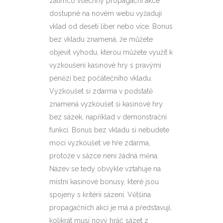
zatímco všechny propagační akce
dostupné na novém webu vyžadují
vklad od deseti liber nebo více. Bonus
bez vkladu znamená, že můžete
objevit výhodu, kterou můžete využít k
vyzkoušení kasinové hry s pravými
penězi bez počátečního vkladu.
Vyzkoušet si zdarma v podstatě
znamená vyzkoušet si kasinové hry
bez sázek, například v demonstrační
funkci. Bonus bez vkladu si nebudete
moci vyzkoušet ve hře zdarma,
protože v sázce není žádná měna.
Název se tedy obvykle vztahuje na
místní kasinové bonusy, které jsou
spojeny s kritérii sázení. Většina
propagačních akcí je má a představují,
kolikrát musí nový hráč sázet z