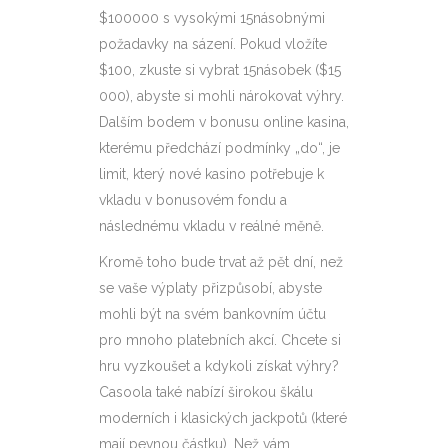
$100000 s vysokými 15násobnými
požadavky na sázení. Pokud vložíte
$100, zkuste si vybrat 15násobek ($15
000), abyste si mohli nárokovat výhry.
Dalším bodem v bonusu online kasina,
kterému předchází podmínky „do“, je
limit, který nové kasino potřebuje k
vkladu v bonusovém fondu a
následnému vkladu v reálné měně.
Kromě toho bude trvat až pět dní, než
se vaše výplaty přizpůsobí, abyste
mohli být na svém bankovním účtu
pro mnoho platebních akcí. Chcete si
hru vyzkoušet a kdykoli získat výhry?
Casoola také nabízí širokou škálu
moderních i klasických jackpotů (které
mají pevnou částku). Než vám