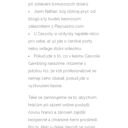
při získávání bonusových dolarů.
Jsem Nathan, tvůj obličej pryč od
blogů a ty budeš kasinovým
zákazníkem z Playcasino.com.
U Casooly si vždycky najdete něco
pro sebe, ať už jde o čerstvé porty
nebo vintage stolní videohru.
Pokud jde o to, co v kasinu Casoola
Gambling narazíme, můžeme s
jistotou říci, že irští profesionálové se
nemají čeho obávat, pokud jde o
vyzkoušení kasina.
Také se zaměřujeme na to, abychom
hráčům při sázení online poskytli
novou hranici a zároveň zajistili
bezpečné a chráněné herní prostředí.
Pro ty, kteří si dělají starosti se svými