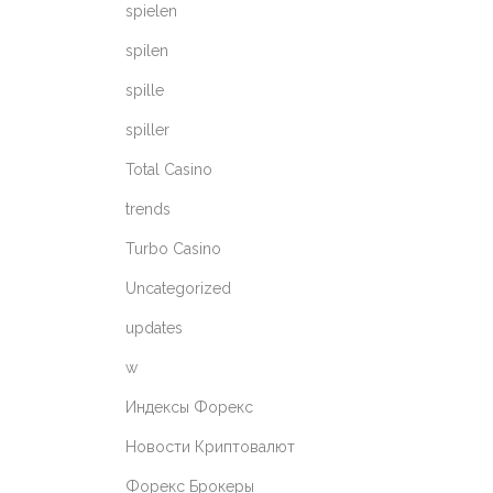
spielen
spilen
spille
spiller
Total Casino
trends
Turbo Casino
Uncategorized
updates
w
Индексы Форекс
Новости Криптовалют
Форекс Брокеры