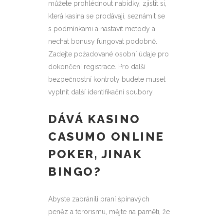
můžete prohlédnout nabídky, zjistit si,
která kasina se prodávají, seznámit se
s podmínkami a nastavit metody a
nechat bonusy fungovat podobně.
Zadejte požadované osobní údaje pro
dokončení registrace. Pro další
bezpečnostní kontroly budete muset
vyplnit další identifikační soubory.
DÁVÁ KASINO
CASUMO ONLINE
POKER, JINAK
BINGO?
Abyste zabránili praní špinavých
peněz a terorismu, mějte na paměti, že