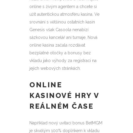
online s živým agentem a chcete si
užít autentickou atmosféru kasina. Ve
srovnání s většinou ostatních kasin
Genesis však Casoola nenabízí
sázkovou kancelář ani turnaje. Nová
online kasina začala rozdávat
bezplatné otočky a bonusy bez
vkladu jako výhody za registraci na
jejich webových stránkách.
ONLINE
KASINOVÉ HRY V
REÁLNÉM ČASE
Například nový uvítací bonus BetMGM
je skvělým 100% doplňkem k vkladu