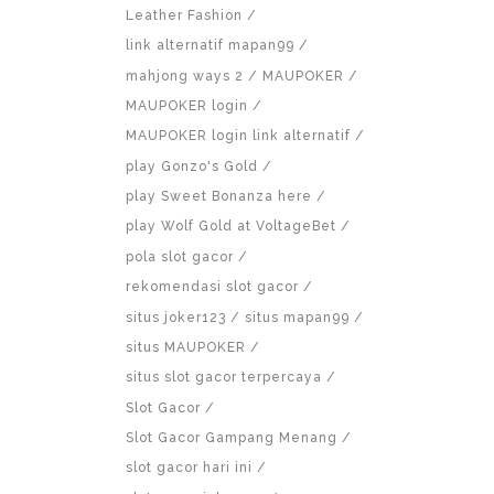
Leather Fashion
link alternatif mapan99
mahjong ways 2
MAUPOKER
MAUPOKER login
MAUPOKER login link alternatif
play Gonzo's Gold
play Sweet Bonanza here
play Wolf Gold at VoltageBet
pola slot gacor
rekomendasi slot gacor
situs joker123
situs mapan99
situs MAUPOKER
situs slot gacor terpercaya
Slot Gacor
Slot Gacor Gampang Menang
slot gacor hari ini