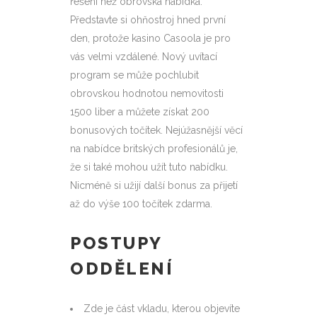
řešení než obrovská nabídka.
Představte si ohňostroj hned první
den, protože kasino Casoola je pro
vás velmi vzdálené. Nový uvítací
program se může pochlubit
obrovskou hodnotou nemovitosti
1500 liber a můžete získat 200
bonusových točítek. Nejúžasnější věcí
na nabídce britských profesionálů je,
že si také mohou užít tuto nabídku.
Nicméně si užijí další bonus za přijetí
až do výše 100 točítek zdarma.
POSTUPY
ODDĚLENÍ
Zde je část vkladu, kterou objevíte