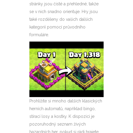
stránky jsou čisté a přehledné, takže
se v nich snadno orientuje. Hry jsou
také rozděleny do vašich dalších
kategorií pomocí průvodního
formuláře.
Prohlížíte si mnoho dalších klasických
herních automatů, například bingo,
stírací losy a kostky. K dispozici je
pozoruhodný seznam živých
hazardních her, pokud si rádi hrajete