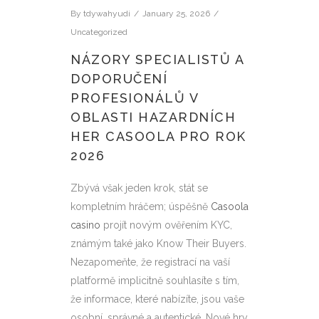
By
tdywahyudi
January 25, 2026
Uncategorized
NÁZORY SPECIALISTŮ A
DOPORUČENÍ
PROFESIONÁLŮ V
OBLASTI HAZARDNÍCH
HER CASOOLA PRO ROK
2026
Zbývá však jeden krok, stát se
kompletním hráčem; úspěšně
Casoola
casino
projít novým ověřením KYC,
známým také jako Know Their Buyers.
Nezapomeňte, že registrací na vaší
platformě implicitně souhlasíte s tím,
že informace, které nabízíte, jsou vaše
osobní, správné a autentické. Nové hry