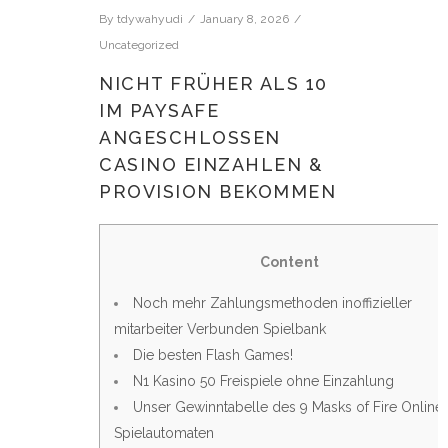
By
tdywahyudi
January 8, 2026
Uncategorized
NICHT FRÜHER ALS 10
IM PAYSAFE
ANGESCHLOSSEN
CASINO EINZAHLEN &
PROVISION BEKOMMEN
Content
Noch mehr Zahlungsmethoden inoffizieller
mitarbeiter Verbunden Spielbank
Die besten Flash Games!
N1 Kasino 50 Freispiele ohne Einzahlung
Unser Gewinntabelle des 9 Masks of Fire Online
Spielautomaten