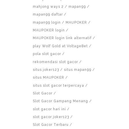
mahjong ways 2
mapan99
mapan99 daftar
mapan99 login
MAUPOKER
MAUPOKER login
MAUPOKER login link alternatif
play Wolf Gold at VoltageBet
pola slot gacor
rekomendasi slot gacor
situs joker123
situs mapan99
situs MAUPOKER
situs slot gacor terpercaya
Slot Gacor
Slot Gacor Gampang Menang
slot gacor hari ini
slot gacor joker123
Slot Gacor Terbaru