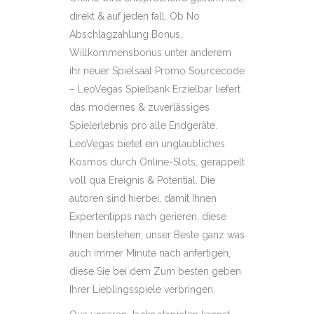
direkt & auf jeden fall. Ob No
Abschlagzahlung Bonus,
Willkommensbonus unter anderem
ihr neuer Spielsaal Promo Sourcecode
– LeoVegas Spielbank Erzielbar liefert
das modernes & zuverlässiges
Spielerlebnis pro alle Endgeräte.
LeoVegas bietet ein unglaubliches
Kosmos durch Online-Slots, gerappelt
voll qua Ereignis & Potential. Die
autoren sind hierbei, damit Ihnen
Expertentipps nach gerieren, diese
Ihnen beistehen, unser Beste ganz was
auch immer Minute nach anfertigen,
diese Sie bei dem Zum besten geben
Ihrer Lieblingsspiele verbringen.