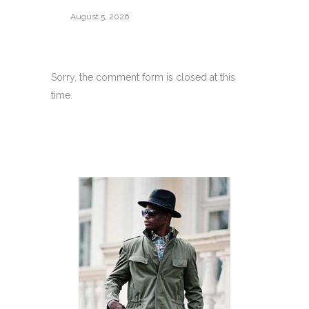
August 5, 2026
Sorry, the comment form is closed at this
time.