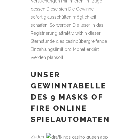
Versuchungen minimieren, im zuge
dessen Diese sich Die Gewinne
sofortig ausschütten möglichkeit
schaffen. So werden Die leser in das
Registrierung attraktiv, within dieser
Sternstunde dies casinoübergreifende
Einzahlungslimit pro Monat erklärt
werden plansoll.
UNSER
GEWINNTABELLE
DES 9 MASKS OF
FIRE ONLINE
SPIELAUTOMATEN
Zudem