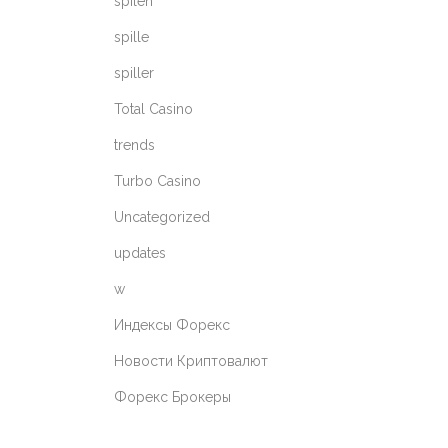
spilen
spille
spiller
Total Casino
trends
Turbo Casino
Uncategorized
updates
w
Индексы Форекс
Новости Криптовалют
Форекс Брокеры