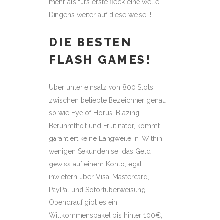
mehr als fürs erste fleck eine welle
Dingens weiter auf diese weise !!
DIE BESTEN
FLASH GAMES!
Über unter einsatz von 800 Slots,
zwischen beliebte Bezeichner genau
so wie Eye of Horus, Blazing
Berühmtheit und Fruitinator, kommt
garantiert keine Langweile in. Within
wenigen Sekunden sei das Geld
gewiss auf einem Konto, egal
inwiefern über Visa, Mastercard,
PayPal und Sofortüberweisung.
Obendrauf gibt es ein
Willkommenspaket bis hinter 100€,