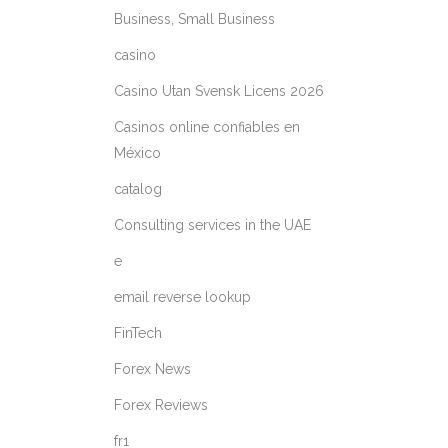
Business, Small Business
casino
Casino Utan Svensk Licens 2026
Casinos online confiables en
México
catalog
Consulting services in the UAE
e
email reverse lookup
FinTech
Forex News
Forex Reviews
fr1