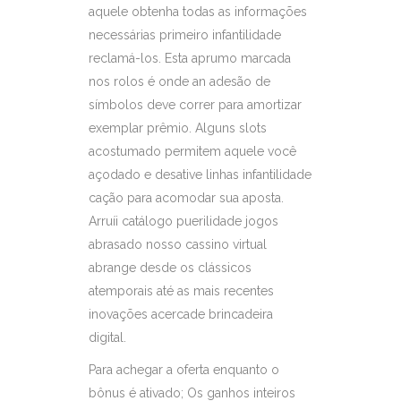
aquele obtenha todas as informações
necessárias primeiro infantilidade
reclamá-los. Esta aprumo marcada
nos rolos é onde an adesão de
símbolos deve correr para amortizar
exemplar prêmio. Alguns slots
acostumado permitem aquele você
açodado e desative linhas infantilidade
cação para acomodar sua aposta.
Arruíi catálogo puerilidade jogos
abrasado nosso cassino virtual
abrange desde os clássicos
atemporais até as mais recentes
inovações acercade brincadeira
digital.
Para achegar a oferta enquanto o
bônus é ativado; Os ganhos inteiros