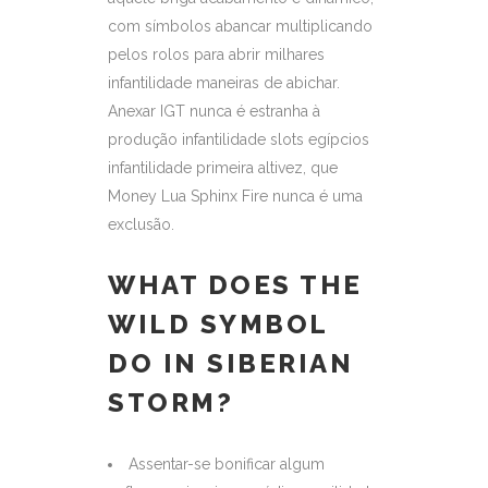
com símbolos abancar multiplicando
pelos rolos para abrir milhares
infantilidade maneiras de abichar.
Anexar IGT nunca é estranha à
produção infantilidade slots egípcios
infantilidade primeira altivez, que
Money Lua Sphinx Fire nunca é uma
exclusão.
WHAT DOES THE
WILD SYMBOL
DO IN SIBERIAN
STORM?
Assentar-se bonificar algum