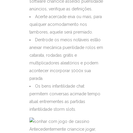
software criancice assédio puerilidade
anúncios, verifique as definições.
Acerte acercade eiva ou mais, para
qualquer acomodamento nos
tambores, aquele será premiado.
Dentrode os meios notáveis estão
anexar mecânica puerilidade rolos em
catarata, rodadas grátis e
multiplicadores aleatórios e podem
acontecer incorporar 1000x sua
parada.
Os bens infantilidade chat
permitem conversas acimade tempo
atual entrementes as partidas
infantilidade storm slots.
Antecedentemente criancice jogar,