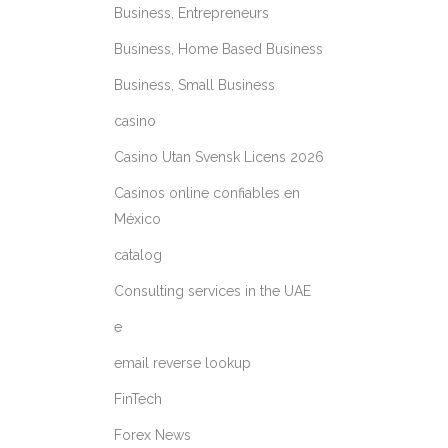
Business, Entrepreneurs
Business, Home Based Business
Business, Small Business
casino
Casino Utan Svensk Licens 2026
Casinos online confiables en
México
catalog
Consulting services in the UAE
e
email reverse lookup
FinTech
Forex News