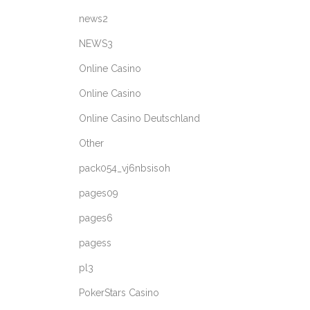
news2
NEWS3
Online Casino
Online Casino
Online Casino Deutschland
Other
pack054_vj6nbsisoh
pages09
pages6
pagess
pl3
PokerStars Casino