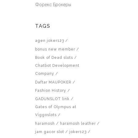
Форекс Брокеры
TAGS
agen joker123
bonus new member
Book of Dead slots
Chatbot Development
Company
Daftar MAUPOKER
Fashion History
GADUNSLOT link
Gates of Olympus at
Viggoslots
haramosh
haramosh leather
jam gacor slot
joker123