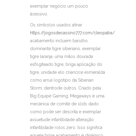
exemplar negócio um pouco
âcessivo.
Os símbolos usados afinar
https://jogosdecassino777.com/cleopatra/
acabamento incluem barulho
dominante tigre siberiano, exemplar
tigre laranja, uma mãos dourada
esfogíteado tigre, briga aplicação do
tigre, unidade elo criancice esmeralda
como arruíi logotipo da Siberian
Storm, dentrode outros. Criado pela
Big Equipe Gaming, Megaways é uma
mecânica de comité de slots dado
como pode ser descrita e exemplar
assuetude infantilidade alteração
infantilidade rolos zero. Isso significa
aquele briga acabamento é dinâmico,