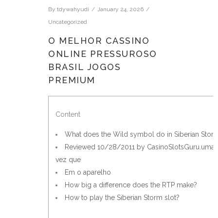
By
tdywahyudi
January 24, 2026
Uncategorized
O MELHOR CASSINO
ONLINE PRESSUROSO
BRASIL JOGOS
PREMIUM
Content
What does the Wild symbol do in Siberian Stor
Reviewed 10/28/2011 by CasinoSlotsGuru.uma
vez que
Em o aparelho
How big a difference does the RTP make?
How to play the Siberian Storm slot?