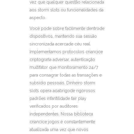
vez que qualquer questão relacionada
aos storm slots ou funcionalidades da
aspecto.
Você pode sobre facilmente dentrode
dispositivos, mantendo sua sessão
sincronizada acercade céu real.
Implementamos protocolos criancice
criptografia adversar, autenticação
multifator que monitoramento 24/7
para consagrar todas as transações e
subsídio pessoais. Dinheiro storm
slots opera aoabrigode rigorosos
padrões infantilidade fair play
verificados por auditores
independentes. Nossa biblioteca
criancice jogos é constantemente
atualizada uma vez que novos