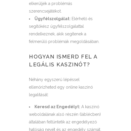
elkerüljék a problémás
szerencsejátékot.
Ügyfélszolgálat:
Elérhető és
segítőkész ügyfélszolgálattal
rendelkeznek, akik segítenek a
felmerülő problémák megoldásában.
HOGYAN ISMERD FEL A
LEGÁLIS KASZINÓT?
Néhány egyszerű lépéssel
ellenőrizheted egy online kaszinó
legalitását:
Keresd az Engedélyt:
A kaszinó
weboldalának alsó részén (láblécben)
általában feltüntetik az engedélyező
hatóság nevét és az engedély számát.