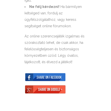
igaz.
Ne félj kérdezni!
Ha bármilyen
kétséged van, fordulj az
ügyfélszolgálathoz, vagy keress
segítséget online fórumokon.
Az online szerencsejáték izgalmas és
szórakoztató lehet, de csak akkor, ha
felelősségteljesen és biztonságos
környezetben űzöd. Légy óvatos,
tájékozott, és élvezd a játékot!