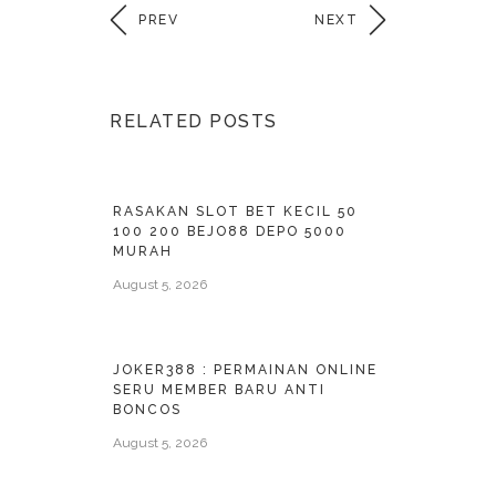
PREV
NEXT
RELATED POSTS
RASAKAN SLOT BET KECIL 50
100 200 BEJO88 DEPO 5000
MURAH
August 5, 2026
JOKER388 : PERMAINAN ONLINE
SERU MEMBER BARU ANTI
BONCOS
August 5, 2026