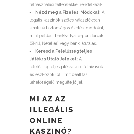
felhasználási feltételekkel rendelkezik.
Nézd meg a Fizetési Módokat:
A
legális kaszinók széles választékban
kínálnak biztonságos fizetési módokat,
mint például bankkártya, e-pénztárcák
(Skrill, Neteller) vagy banki átutalás.
Keresd a Felelősségteljes
Játékra Utaló Jeleket:
A
felelősségteljes játékra való felhívások
és eszközök (pl. limit beállítási
lehetőségek) megléte jó jel.
MI AZ AZ
ILLEGÁLIS
ONLINE
KASZINÓ?