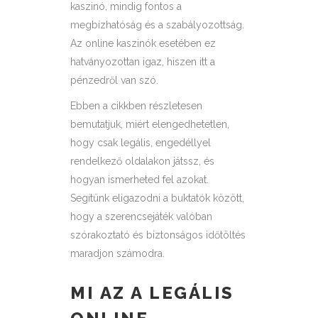
kaszinó, mindig fontos a
megbízhatóság és a szabályozottság.
Az online kaszinók esetében ez
hatványozottan igaz, hiszen itt a
pénzedről van szó.
Ebben a cikkben részletesen
bemutatjuk, miért elengedhetetlen,
hogy csak legális, engedéllyel
rendelkező oldalakon játssz, és
hogyan ismerheted fel azokat.
Segítünk eligazodni a buktatók között,
hogy a szerencsejáték valóban
szórakoztató és biztonságos időtöltés
maradjon számodra.
MI AZ A LEGÁLIS