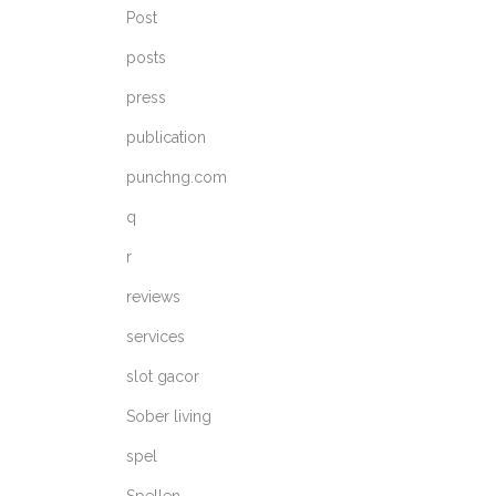
Post
posts
press
publication
punchng.com
q
r
reviews
services
slot gacor
Sober living
spel