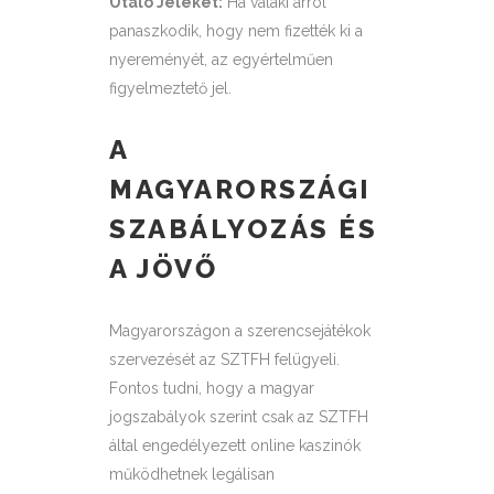
Utaló Jeleket:
Ha valaki arról
panaszkodik, hogy nem fizették ki a
nyereményét, az egyértelműen
figyelmeztető jel.
A
MAGYARORSZÁGI
SZABÁLYOZÁS ÉS
A JÖVŐ
Magyarországon a szerencsejátékok
szervezését az SZTFH felügyeli.
Fontos tudni, hogy a magyar
jogszabályok szerint csak az SZTFH
által engedélyezett online kaszinók
működhetnek legálisan