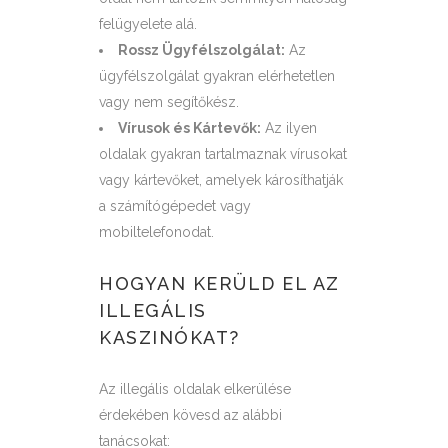
felügyelete alá.
Rossz Ügyfélszolgálat:
Az
ügyfélszolgálat gyakran elérhetetlen
vagy nem segítőkész.
Vírusok és Kártevők:
Az ilyen
oldalak gyakran tartalmaznak vírusokat
vagy kártevőket, amelyek károsíthatják
a számítógépedet vagy
mobiltelefonodat.
HOGYAN KERÜLD EL AZ
ILLEGÁLIS
KASZINÓKAT?
Az illegális oldalak elkerülése
érdekében kövesd az alábbi
tanácsokat: