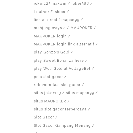
joker123 maxwin
joker388
Leather Fashion
link alternatif mapan99
mahjong ways 2
MAUPOKER
MAUPOKER login
MAUPOKER login link alternatif
play Gonzo's Gold
play Sweet Bonanza here
play Wolf Gold at VoltageBet
pola slot gacor
rekomendasi slot gacor
situs joker123
situs mapan99
situs MAUPOKER
situs slot gacor terpercaya
Slot Gacor
Slot Gacor Gampang Menang