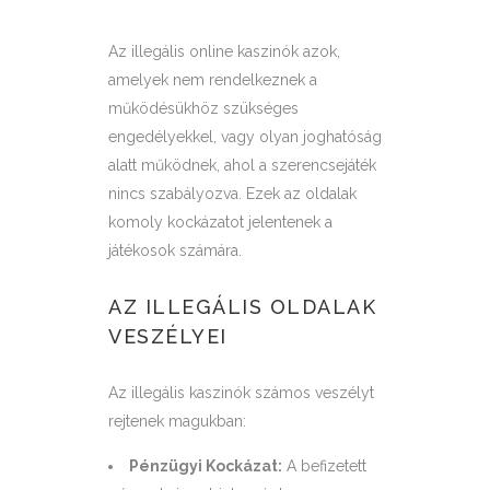
Az illegális online kaszinók azok,
amelyek nem rendelkeznek a
működésükhöz szükséges
engedélyekkel, vagy olyan joghatóság
alatt működnek, ahol a szerencsejáték
nincs szabályozva. Ezek az oldalak
komoly kockázatot jelentenek a
játékosok számára.
AZ ILLEGÁLIS OLDALAK
VESZÉLYEI
Az illegális kaszinók számos veszélyt
rejtenek magukban:
Pénzügyi Kockázat:
A befizetett