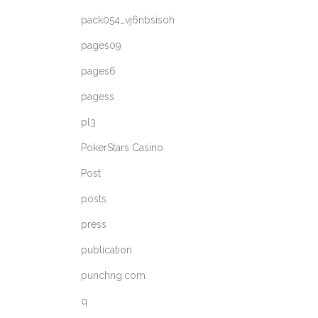
pack054_vj6nbsisoh
pages09
pages6
pagess
pl3
PokerStars Casino
Post
posts
press
publication
punchng.com
q