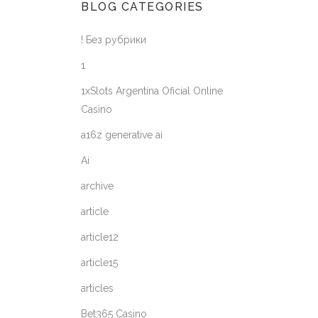
BLOG CATEGORIES
! Без рубрики
1
1xSlots Argentina Oficial Online
Casino
a16z generative ai
Ai
archive
article
article12
article15
articles
Bet365 Casino