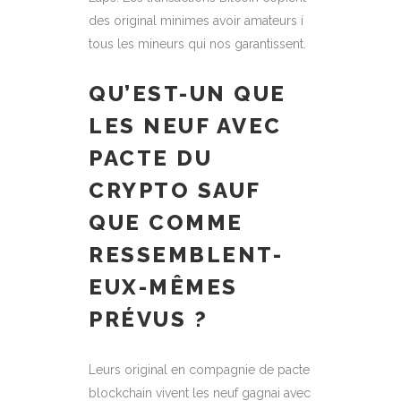
des original minimes avoir amateurs í
tous les mineurs qui nos garantissent.
QU’EST-UN QUE
LES NEUF AVEC
PACTE DU
CRYPTO SAUF
QUE COMME
RESSEMBLENT-
EUX-MÊMES
PRÉVUS ?
Leurs original en compagnie de pacte
blockchain vivent les neuf gagnai avec