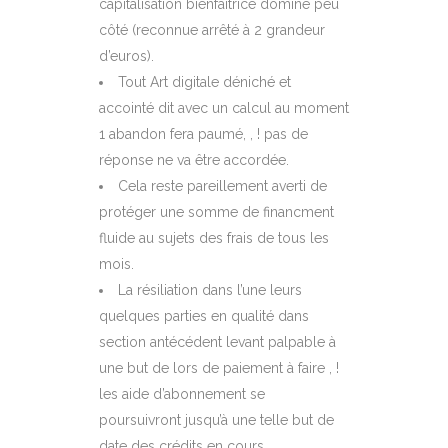
capitalisation bienfaitrice domine peu
côté (reconnue arrêté à 2 grandeur
d’euros).
Tout Art digitale déniché et
accointé dit avec un calcul au moment
1 abandon fera paumé, , ! pas de
réponse ne va être accordée.
Cela reste pareillement averti de
protéger une somme de financment
fluide au sujets des frais de tous les
mois.
La résiliation dans l’une leurs
quelques parties en qualité dans
section antécédent levant palpable à
une but de lors de paiement à faire , !
les aide d’abonnement se
poursuivront jusqu’à une telle but de
date des crédits en cours.