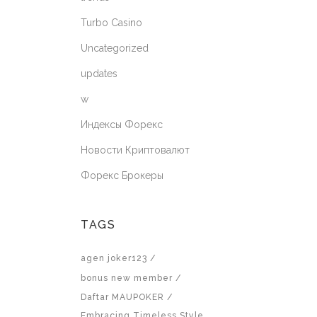
Turbo Casino
Uncategorized
updates
w
Индексы Форекс
Новости Криптовалют
Форекс Брокеры
TAGS
agen joker123
bonus new member
Daftar MAUPOKER
Embracing Timeless Style