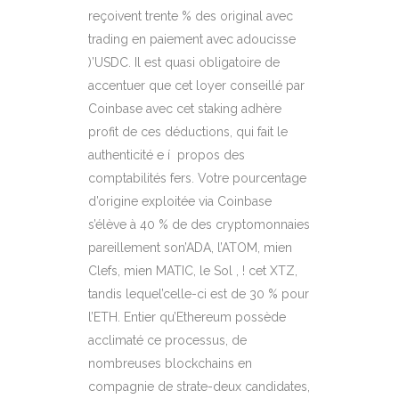
reçoivent trente % des original avec
trading en paiement avec adoucisse
)’USDC. Il est quasi obligatoire de
accentuer que cet loyer conseillé par
Coinbase avec cet staking adhère
profit de ces déductions, qui fait le
authenticité e í propos des
comptabilités fers. Votre pourcentage
d’origine exploitée via Coinbase
s’élève à 40 % de des cryptomonnaies
pareillement son’ADA, l’ATOM, mien
Clefs, mien MATIC, le Sol , ! cet XTZ,
tandis lequel’celle-ci est de 30 % pour
l’ETH. Entier qu’Ethereum possède
acclimaté ce processus, de
nombreuses blockchains en
compagnie de strate-deux candidates,