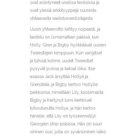
ovat esiintyneet useissa teoksissa ja
ovat yleisiä arkkityyppejä suuresta
uhkaavasta saalistusvastustajasta.
Uusin yhteenotto kiihtyy nopeasti, ja
taistelu on lomamatkan päässä, kun
Holly, Gren ja Bigby hyökkäävät uusien
Tweedlejen kimppuun. Kun vangitset
ja tuhoat kolme, uudet Tweedlet
pysyvät poissa ja katoat öiksi. Itse
asiassa Jack ärsyttää Hollyä ja
Grendeliä, ja Bigby kertoo Hollylle
peikkonsa, nimeltään Lily, kuolemasta.
Bigby ja Kertynyt lumi kiehtovat
tuhoutunutta Hollya, ja hän kertoo
hänelle, että Lily on työskennellyt
Georgien strip-pubissa. Hän on suuri
sininen susi, jolla on syvänsininen näkö