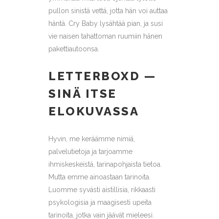
pullon sinistä vettä, jotta hän voi auttaa
häntä. Cry Baby lysähtää pian, ja susi
vie naisen tahattoman ruumiin hänen
pakettiautoonsa.
LETTERBOXD —
SINÄ ITSE
ELOKUVASSA
Hyvin, me keräämme nimiä,
palvelutietoja ja tarjoamme
ihmiskeskeistä, tarinapohjaista tietoa.
Mutta emme ainoastaan ​​tarinoita.
Luomme syvästi aistillisia, rikkaasti
psykologisia ja maagisesti upeita
tarinoita, jotka vain jäävät mieleesi.