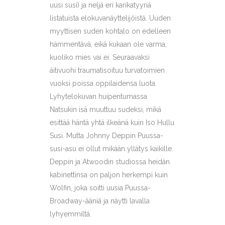
uusi susi) ja neljä eri karikatyyriä
listatuista elokuvanäyttelijöistä. Uuden
myyttisen suden kohtalo on edelleen
hämmentävä, eikä kukaan ole varma,
kuoliko mies vai ei. Seuraavaksi
äitivuohi traumatisoituu turvatoimien
vuoksi poissa oppilaidensa luota.
Lyhytelokuvan huipentumassa
Natsukin isä muuttuu sudeksi, mikä
esittää häntä yhtä ilkeänä kuin Iso Hullu
Susi. Mutta Johnny Deppin Puussa-
susi-asu ei ollut mikään yllätys kaikille.
Deppin ja Atwoodin studiossa heidän
kabinettinsa on paljon herkempi kuin
Wolfin, joka soitti uusia Puussa-
Broadway-ääniä ja näytti lavalla
lyhyemmiltä.