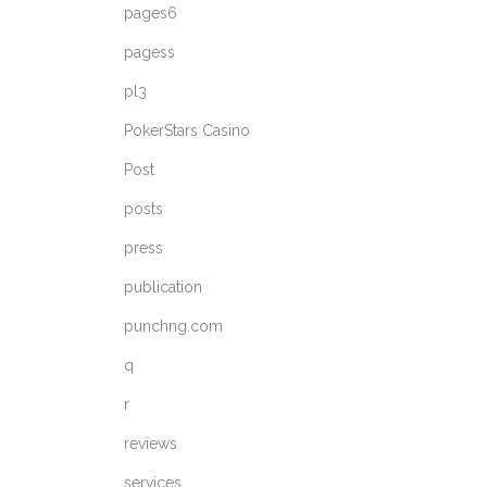
pages6
pagess
pl3
PokerStars Casino
Post
posts
press
publication
punchng.com
q
r
reviews
services