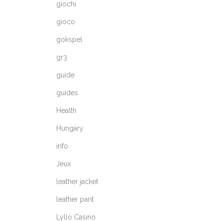
giochi
gioco
gokspel
gr3
guide
guides
Health
Hungary
info
Jeux
leather jacket
leather pant
Lyllo Casino