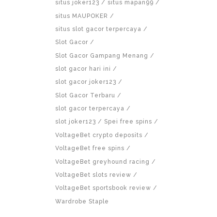
situs joker123
situs mapan99
situs MAUPOKER
situs slot gacor terpercaya
Slot Gacor
Slot Gacor Gampang Menang
slot gacor hari ini
slot gacor joker123
Slot Gacor Terbaru
slot gacor terpercaya
slot joker123
Spei free spins
VoltageBet crypto deposits
VoltageBet free spins
VoltageBet greyhound racing
VoltageBet slots review
VoltageBet sportsbook review
Wardrobe Staple