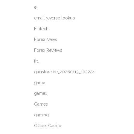
e
email reverse lookup
FinTech
Forex News
Forex Reviews
fr1
gaiastore.de_20260113_102224
game
game1
Games
gaming
GGbet Casino