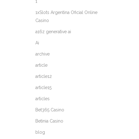
1
1xSlots Argentina Oficial Online
Casino
a16z generative ai
Ai
archive
article
article12
article15
articles
Bet365 Casino
Betinia Casino
blog