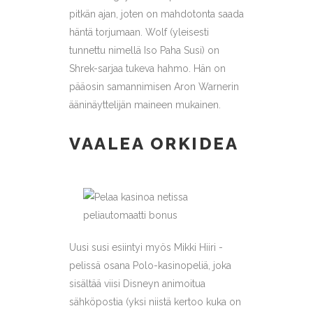
pitkän ajan, joten on mahdotonta saada
häntä torjumaan. Wolf (yleisesti
tunnettu nimellä Iso Paha Susi) on
Shrek-sarjaa tukeva hahmo. Hän on
pääosin samannimisen Aron Warnerin
ääninäyttelijän maineen mukainen.
VAALEA ORKIDEA
Uusi susi esiintyi myös Mikki Hiiri -
pelissä osana Polo-kasinopeliä, joka
sisältää viisi Disneyn animoitua
sähköpostia (yksi niistä kertoo kuka on