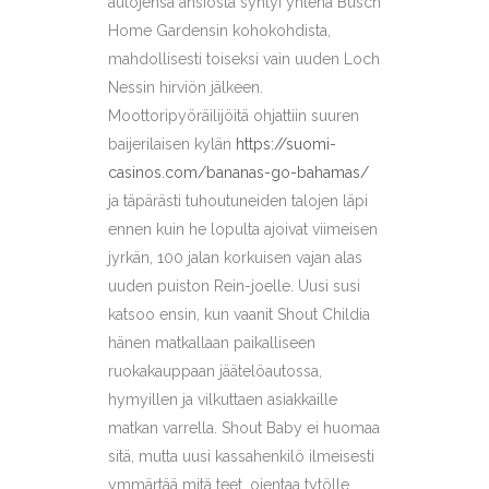
autojensa ansiosta syntyi yhtenä Busch
Home Gardensin kohokohdista,
mahdollisesti toiseksi vain uuden Loch
Nessin hirviön jälkeen.
Moottoripyöräilijöitä ohjattiin suuren
baijerilaisen kylän
https://suomi-
casinos.com/bananas-go-bahamas/
ja täpärästi tuhoutuneiden talojen läpi
ennen kuin he lopulta ajoivat viimeisen
jyrkän, 100 jalan korkuisen vajan alas
uuden puiston Rein-joelle. Uusi susi
katsoo ensin, kun vaanit Shout Childia
hänen matkallaan paikalliseen
ruokakauppaan jäätelöautossa,
hymyillen ja vilkuttaen asiakkaille
matkan varrella. Shout Baby ei huomaa
sitä, mutta uusi kassahenkilö ilmeisesti
ymmärtää mitä teet, ojentaa tytölle