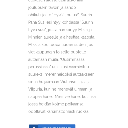
elokuvan alussa etsii tiekohtaa
joulupukin tavoin ja sanoo
ohikulkijoille "Hyvää joulua!". Suurin
Paha Susi esiintyy kohdassa "Suurin
hyvä susi", jossa hän siirtyy Mikin ja
Minnien alueelle ja aiheuttaa kaaosta.
Mikki aikoo luoda uuden suden, jos
viet kaupungin toiselle puolelle
auttamaan muita. "Uusimmassa
perussiassa" uusi susi naamioituu
suureksi merenneidoksi auttaakseen
sinua huijaamaan Viulunsoittajaa ja
Viipuria, kun he menevät uimaan, ja
nappaa hänet. Mies vie hänet kotiinsa,
jossa heidän kolme poikaansa
odottavat kärsimättömästi ruokaa.