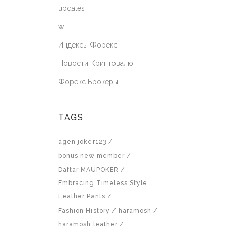
updates
w
Индексы Форекс
Новости Криптовалют
Форекс Брокеры
TAGS
agen joker123
bonus new member
Daftar MAUPOKER
Embracing Timeless Style
Leather Pants
Fashion History
haramosh
haramosh leather