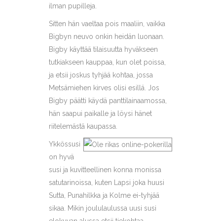
ilman pupilleja.
Sitten hän vaeltaa pois maaliin, vaikka
Bigbyn neuvo onkin heidän luonaan.
Bigby käyttää tilaisuutta hyväkseen
tutkiakseen kauppaa, kun olet poissa,
ja etsii joskus tyhjää kohtaa, jossa
Metsämiehen kirves olisi esillä. Jos
Bigby päätti käydä panttilainaamossa,
hän saapui paikalle ja löysi hänet
riitelemästä kaupassa.
Ykkössusi
on hyvä
susi ja kuvitteellinen konna monissa
satutarinoissa, kuten Lapsi joka huusi
Sutta, Punahilkka ja Kolme ei-tyhjää
sikaa. Mikin joululaulussa uusi susi