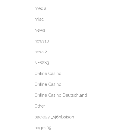
media
misc
News
news10
news2
NEWS3
Online Casino
Online Casino
Online Casino Deutschland
Other
pack054_vj6nbsisoh
pages09