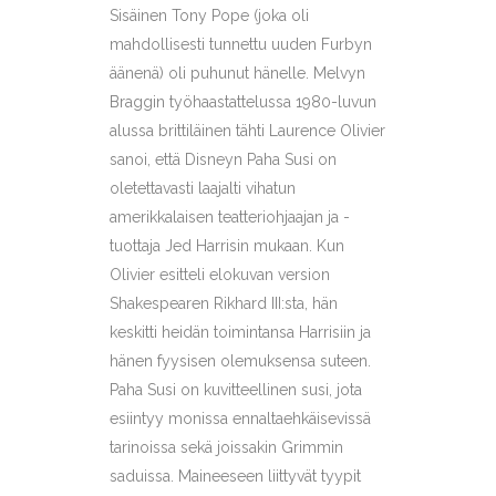
Sisäinen Tony Pope (joka oli
mahdollisesti tunnettu uuden Furbyn
äänenä) oli puhunut hänelle. Melvyn
Braggin työhaastattelussa 1980-luvun
alussa brittiläinen tähti Laurence Olivier
sanoi, että Disneyn Paha Susi on
oletettavasti laajalti vihatun
amerikkalaisen teatteriohjaajan ja -
tuottaja Jed Harrisin mukaan. Kun
Olivier esitteli elokuvan version
Shakespearen Rikhard III:sta, hän
keskitti heidän toimintansa Harrisiin ja
hänen fyysisen olemuksensa suteen.
Paha Susi on kuvitteellinen susi, jota
esiintyy monissa ennaltaehkäisevissä
tarinoissa sekä joissakin Grimmin
saduissa. Maineeseen liittyvät tyypit