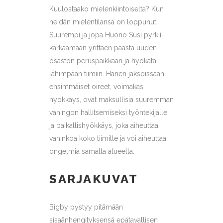
Kuulostaako mielenkiintoiselta? Kun
heidän mielentilansa on loppunut,
Suurempi ja jopa Huono Susi pyrkii
karkaamaan yrittäen päästä uuden
osaston peruspaikkaan ja hyökätä
lähimpään tiimiin. Hänen jaksoissaan
ensimmäiset oireet, voimakas
hyökkäys, ovat maksullisia suuremman
vahingon hallitsemiseksi työntekijälle
ja paikallishyökkäys, joka aiheuttaa
vahinkoa koko tiimille ja voi aiheuttaa
ongelmia samalla alueella.
SARJAKUVAT
Bigby pystyy pitämään
sisäänhengityksensä epätavallisen