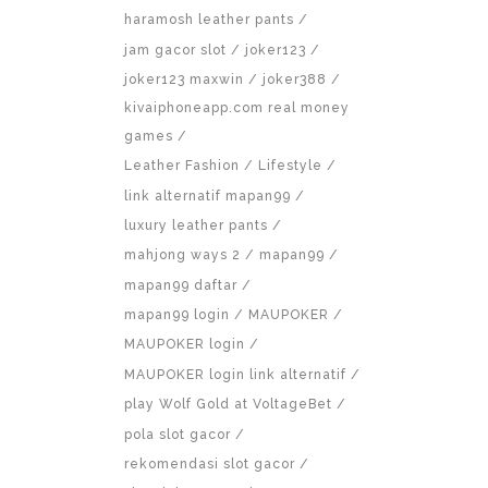
haramosh leather pants
jam gacor slot
joker123
joker123 maxwin
joker388
kivaiphoneapp.com real money
games
Leather Fashion
Lifestyle
link alternatif mapan99
luxury leather pants
mahjong ways 2
mapan99
mapan99 daftar
mapan99 login
MAUPOKER
MAUPOKER login
MAUPOKER login link alternatif
play Wolf Gold at VoltageBet
pola slot gacor
rekomendasi slot gacor