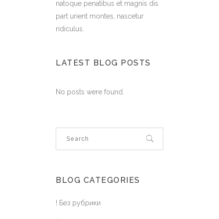
natoque penatibus et magnis dis
part urient montes, nascetur
ridiculus.
LATEST BLOG POSTS
No posts were found.
BLOG CATEGORIES
! Без рубрики