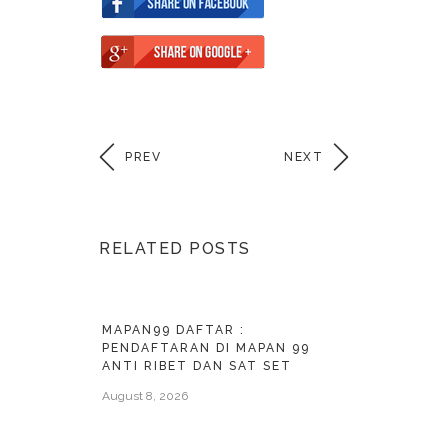
PREV
NEXT
RELATED POSTS
MAPAN99 DAFTAR :
PENDAFTARAN DI MAPAN 99
ANTI RIBET DAN SAT SET
August 8, 2026