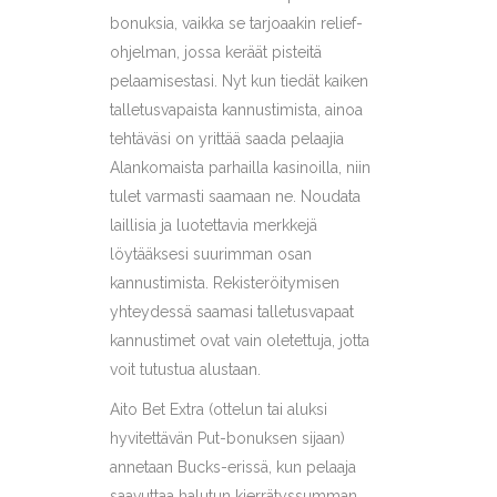
bonuksia, vaikka se tarjoaakin relief-
ohjelman, jossa keräät pisteitä
pelaamisestasi. Nyt kun tiedät kaiken
talletusvapaista kannustimista, ainoa
tehtäväsi on yrittää saada pelaajia
Alankomaista parhailla kasinoilla, niin
tulet varmasti saamaan ne. Noudata
laillisia ja luotettavia merkkejä
löytääksesi suurimman osan
kannustimista. Rekisteröitymisen
yhteydessä saamasi talletusvapaat
kannustimet ovat vain oletettuja, jotta
voit tutustua alustaan.
Aito Bet Extra (ottelun tai aluksi
hyvitettävän Put-bonuksen sijaan)
annetaan Bucks-erissä, kun pelaaja
saavuttaa halutun kierrätyssumman.