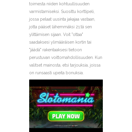
toimesta niiden kohtuullisuuden
varmistamiseksi. Suosittu korttipeli,
jossa pelaat uusinta jakajaa vastaan,
jotta pääset lähemmäksi 21:tä sen
ylittämisen sijaan. Voit "ottaa"
saadaksesi ylimääräisen kortin tai
"jäädä" rakentaaksesi tietoon
perustuvan voittomahdollisuuden. Kun
valitset mainosta, etsi tarjouksia, joissa
on runsaasti upeita bonuksia.