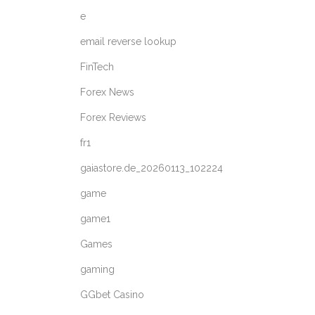
e
email reverse lookup
FinTech
Forex News
Forex Reviews
fr1
gaiastore.de_20260113_102224
game
game1
Games
gaming
GGbet Casino