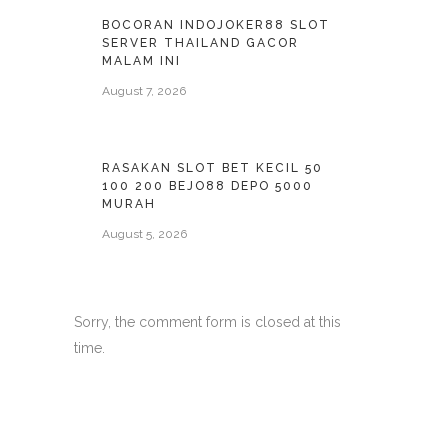
BOCORAN INDOJOKER88 SLOT
SERVER THAILAND GACOR
MALAM INI
August 7, 2026
RASAKAN SLOT BET KECIL 50
100 200 BEJO88 DEPO 5000
MURAH
August 5, 2026
Sorry, the comment form is closed at this
time.