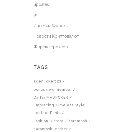
updates
w
Индексы Форекс
Новости Криптовалют
Форекс Брокеры
TAGS
agen joker123
bonus new member
Daftar MAUPOKER
Embracing Timeless Style
Leather Pants
Fashion History
haramosh
haramosh leather