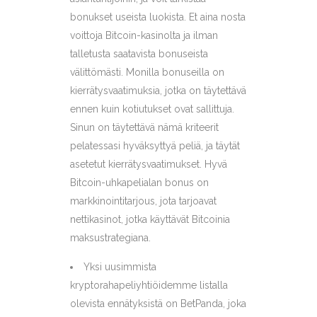
bonukset useista luokista. Et aina nosta
voittoja Bitcoin-kasinolta ja ilman
talletusta saatavista bonuseista
välittömästi. Monilla bonuseilla on
kierrätysvaatimuksia, jotka on täytettävä
ennen kuin kotiutukset ovat sallittuja.
Sinun on täytettävä nämä kriteerit
pelatessasi hyväksyttyä peliä, ja täytät
asetetut kierrätysvaatimukset. Hyvä
Bitcoin-uhkapelialan bonus on
markkinointitarjous, jota tarjoavat
nettikasinot, jotka käyttävät Bitcoinia
maksustrategiana.
Yksi uusimmista
kryptorahapeliyhtiöidemme listalla
olevista ennätyksistä on BetPanda, joka