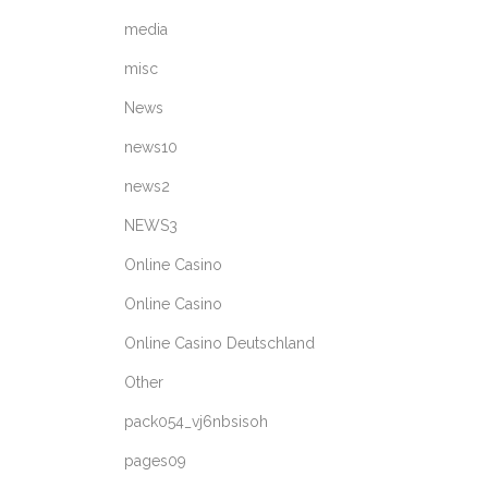
media
misc
News
news10
news2
NEWS3
Online Casino
Online Casino
Online Casino Deutschland
Other
pack054_vj6nbsisoh
pages09