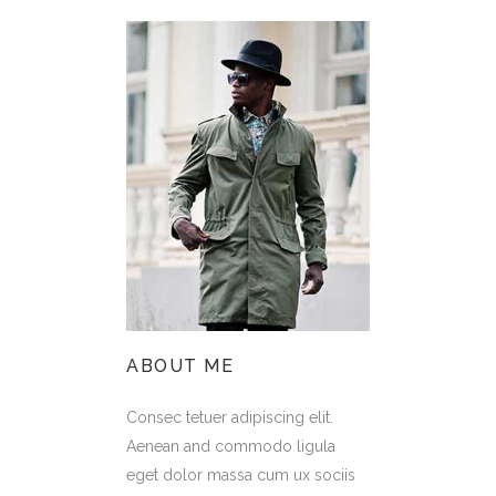
ABOUT ME
Consec tetuer adipiscing elit.
Aenean and commodo ligula
eget dolor massa cum ux sociis