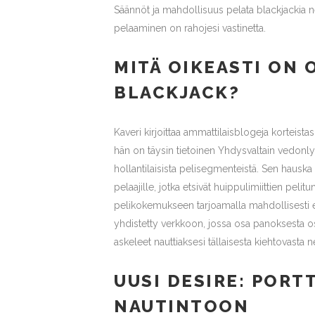
Säännöt ja mahdollisuus pelata blackjackia net
pelaaminen on rahojesi vastinetta.
MITÄ OIKEASTI ON 
BLACKJACK?
Kaveri kirjoittaa ammattilaisblogeja korteistas
hän on täysin tietoinen Yhdysvaltain vedonlyö
hollantilaisista pelisegmenteistä. Sen hausk
pelaajille, jotka etsivät huippulimiittien pel
pelikokemukseen tarjoamalla mahdollisesti el
yhdistetty verkkoon, jossa osa panoksesta o
askeleet nauttiaksesi tällaisesta kiehtovasta net
UUSI DESIRE: PORT
NAUTINTOON