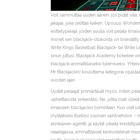
Voit sammuttaa uuden äänen, jos pidät siitä, m
jakajaa, joka selittää kaiken. Upouusi Wonder
esittelypelejä, joiden avulla voit pelata il
monet sen blackjack-otsikoista on brändätty D
Write Kings Basketball Blackjack- tai Write 
sinun juttusi. Blackjack Academy kokeilee onl
blackjack-ammattilaiseksi tulemiseksi. Yhtei
Mr Blackjackin) kouluttama kategoria opastaa 
vuoden ajan.
Uudet pelaajat ymmärtävät myös, miten pelata 
vaiheittaisista vinkeistäsi. Ne, jotka ovat oll
ilmaiseen blackjackin toimintaan. Kun olet luk
löytääksesi itsellesi sopivan vaihtoehdon – m
elinikäinen agentti, ja käytät oikeita krediitti
reaaliajassa, ammattilaiset keskustelevat muid
kautta, toisin kuin keskustelupakettien kautta