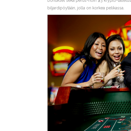
bonukset sekä perus-noin $3 krypto-talletus t
biljardipöytään, jolla on korkea pelikassa.