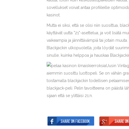
sovellukset voivat antaa profiileille optim
kasinot.
Mutta ei siksi, että se olisi niin suosittua, 
käyttävät uutta "21"-asettelua, ja voit lisätä m
vaikeampia ja jännittävämpiä tai jotain muuta
Blackjackin ulkopuolella, joita löydät suurim
sinulle, kuinka helppoa ja hauskaa Blackjacki
Uusin Vintag
aiemmin suosittu luottopeli. Se on vähän gr
toistamalla blackjackin todellisen pelaamis
blackjack-peli. Pelin tavoitteena on päästä 
sijaan että se ylittäisi 21:n.