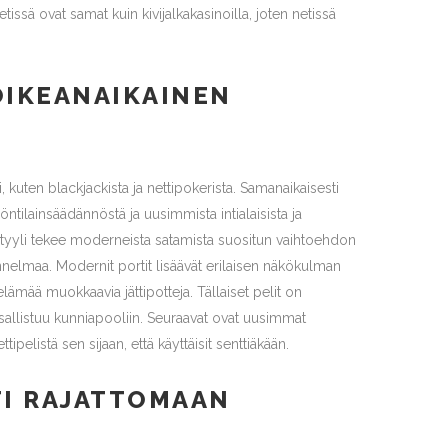
issä ovat samat kuin kivijalkakasinoilla, joten netissä
OIKEANAIKAINEN
i, kuten blackjackista ja nettipokerista. Samanaikaisesti
ntilainsäädännöstä ja uusimmista intialaisista ja
a tyyli tekee moderneista satamista suositun vaihtoehdon
itunnelmaa. Modernit portit lisäävät erilaisen näkökulman
ämää muokkaavia jättipotteja. Tällaiset pelit on
sallistuu kunniapooliin. Seuraavat ovat uusimmat
tipelistä sen sijaan, että käyttäisit senttiäkään.
TI RAJATTOMAAN