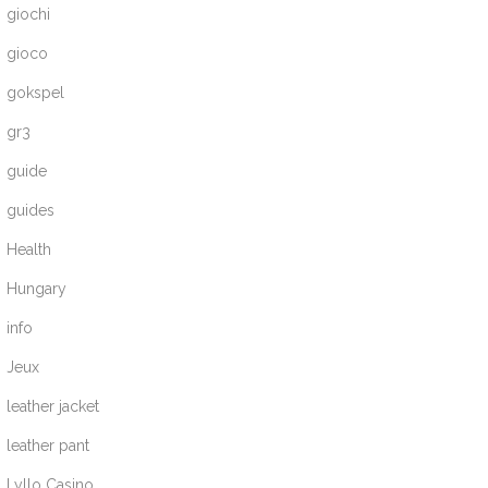
giochi
gioco
gokspel
gr3
guide
guides
Health
Hungary
info
Jeux
leather jacket
leather pant
Lyllo Casino