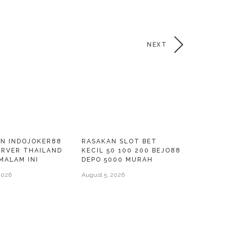
NEXT
N INDOJOKER88
RASAKAN SLOT BET
ERVER THAILAND
KECIL 50 100 200 BEJO88
MALAM INI
DEPO 5000 MURAH
2026
August 5, 2026