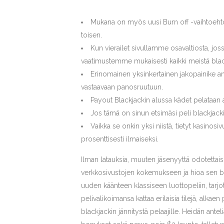
Mukana on myös uusi Burn off -vaihtoehto,
toisen.
Kun vierailet sivullamme osavaltiosta, jos
vaatimustemme mukaisesti kaikki meistä black
Erinomainen yksinkertainen jakopainike ant
vastaavaan panosruutuun.
Payout Blackjackin alussa kädet pelataan a
Jos tämä on sinun etsimäsi peli blackjacki
Vaikka se onkin yksi niistä, tietyt kasino
prosenttisesti ilmaiseksi.
Ilman latauksia, muuten jäsenyyttä odotettais
verkkosivustojen kokemukseen ja hioa sen b
uuden käänteen klassiseen luottopeliin, tarjo
pelivalikoimansa kattaa erilaisia ​​​​tilejä, a
blackjackin jännitystä pelaajille. Heidän ante