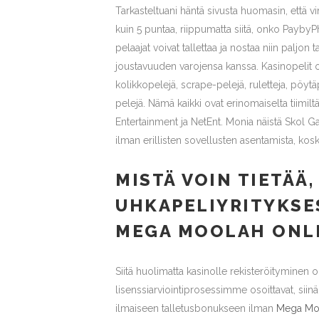
Tarkasteltuani häntä sivusta huomasin, että vin
kuin 5 puntaa, riippumatta siitä, onko PaybyPho
pelaajat voivat tallettaa ja nostaa niin paljo
joustavuuden varojensa kanssa. Kasinopelit on
kolikkopelejä, scrape-pelejä, ruletteja, pöytä
pelejä. Nämä kaikki ovat erinomaiselta tiimilt
Entertainment ja NetEnt. Monia näistä Skol Gam
ilman erillisten sovellusten asentamista, kos
MISTÄ VOIN TIETÄÄ
UHKAPELIYRITYKSES
MEGA MOOLAH ONLI
Siitä huolimatta kasinolle rekisteröityminen
lisenssiarviointiprosessimme osoittavat, siin
ilmaiseen talletusbonukseen ilman
Mega Moo