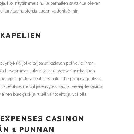
oja. No, näytämme sinulle parhaiten saatavilla olevan
 ei tarvitse huolehtia uuden vedonlyönnin
HKAPELIEN
yrityksiä, jotka tarjoavat kattavan pelivalikoiman,
ja turvaominaisuuksia, ja saat osaavan asiakastuen.
tiettyjä tarjouksia etsit. Jos haluat helppoja tarjouksia,
ii talletukset mobiilijäsenyytesi kautta. Pelaajille kasino,
ainen blackjack ja rulettivaihtoehtoja, voi olla
 EXPENSES CASINON
ÄN 1 PUNNAN