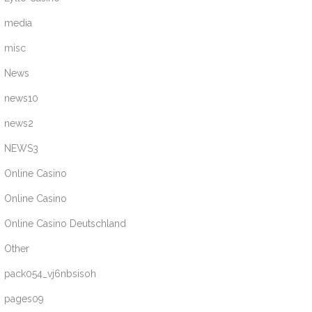
media
misc
News
news10
news2
NEWS3
Online Casino
Online Casino
Online Casino Deutschland
Other
pack054_vj6nbsisoh
pages09