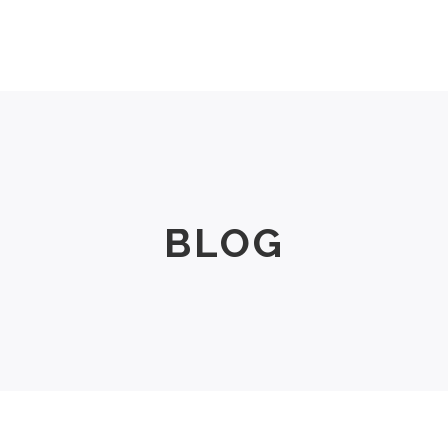
Men
Women
Size Chart
About Us
BLOG