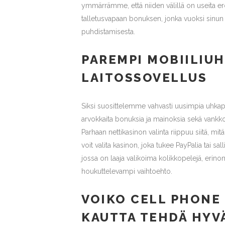
ymmärrämme, että niiden välillä on useita er
talletusvapaan bonuksen, jonka vuoksi sinun
puhdistamisesta.
PAREMPI MOBIILIU
LAITOSSOVELLUS
Siksi suosittelemme vahvasti uusimpia uhkapeli
arvokkaita bonuksia ja mainoksia sekä vankko
Parhaan nettikasinon valinta riippuu siitä, mitä 
voit valita kasinon, joka tukee PayPalia tai sall
jossa on laaja valikoima kolikkopelejä, erinom
houkuttelevampi vaihtoehto.
VOIKO CELL PHONE
KAUTTA TEHDÄ HYV