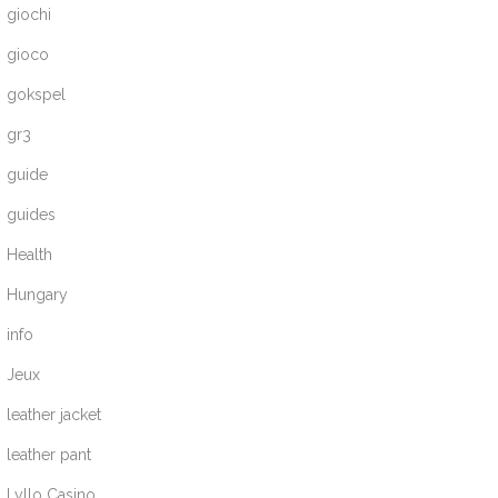
giochi
gioco
gokspel
gr3
guide
guides
Health
Hungary
info
Jeux
leather jacket
leather pant
Lyllo Casino