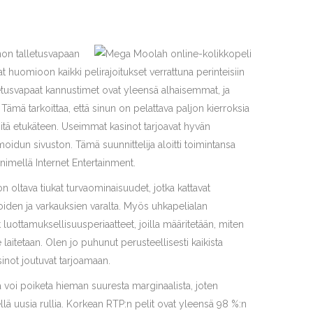
non talletusvapaan
 huomioon kaikki pelirajoitukset verrattuna perinteisiin
etusvapaat kannustimet ovat yleensä alhaisemmat, ja
 Tämä tarkoittaa, että sinun on pelattava paljon kierroksia
itä etukäteen. Useimmat kasinot tarjoavat hyvän
moidun sivuston. Tämä suunnittelija aloitti toimintansa
nimellä Internet Entertainment.
 oltava tiukat turvaominaisuudet, jotka kattavat
oiden ja varkauksien varalta. Myös uhkapelialan
 luottamuksellisuusperiaatteet, joilla määritetään, miten
e laitetaan. Olen jo puhunut perusteellisesti kaikista
kasinot joutuvat tarjoamaan.
voi poiketa hieman suuresta marginaalista, joten
tellä uusia rullia. Korkean RTP:n pelit ovat yleensä 98 %:n