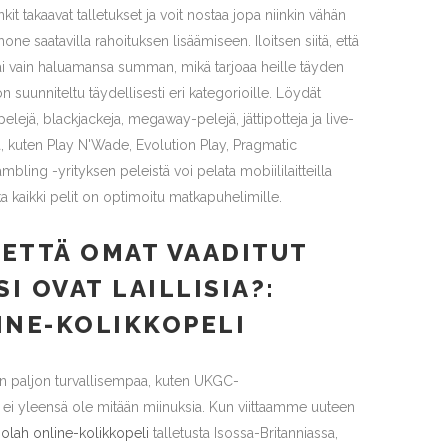
kit takaavat talletukset ja voit nostaa jopa niinkin vähän
ne saatavilla rahoituksen lisäämiseen. Iloitsen siitä, että
n tai vain haluamansa summan, mikä tarjoaa heille täyden
 suunniteltu täydellisesti eri kategorioille.
Löydät
pelejä, blackjackeja, megaway-pelejä, jättipotteja ja live-
ä, ​​kuten Play N'Wade, Evolution Play, Pragmatic
bling -yrityksen peleistä voi pelata mobiililaitteilla
ka kaikki pelit on optimoitu matkapuhelimille.
, ETTÄ OMAT VAADITUT
I OVAT LAILLISIA?:
NE-KOLIKKOPELI
 on paljon turvallisempaa, kuten UKGC-
ä ei yleensä ole mitään miinuksia. Kun viittaamme uuteen
lah online-kolikkopeli
talletusta Isossa-Britanniassa,