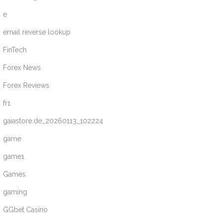
e
email reverse lookup
FinTech
Forex News
Forex Reviews
fr1
gaiastore.de_20260113_102224
game
game1
Games
gaming
GGbet Casino