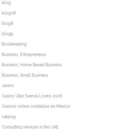
blog
blog08
blog8
blog9
Bookkeeping
Business, Entrepreneurs
Business, Home Based Business
Business, Small Business
casino
Casino Utan Svensk Licens 2026
Casinos online confiables en México
catalog
Consulting services in the UAE