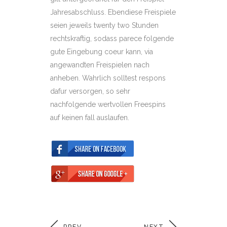
Jahresabschluss. Ebendiese Freispiele
seien jeweils twenty two Stunden
rechtskraftig, sodass parece folgende
gute Eingebung coeur kann, via
angewandten Freispielen nach
anheben. Wahrlich solltest respons
dafur versorgen, so sehr
nachfolgende wertvollen Freespins
auf keinen fall auslaufen.