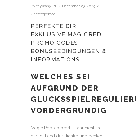
By
tdywahyudi
December 29, 2025
Uncategorized
PERFEKTE DIR
EXKLUSIVE MAGICRED
PROMO CODES –
BONUSBEDINGUNGEN &
INFORMATIONS
WELCHES SEI
AUFGRUND DER
GLUCKSSPIELREGULIER
VORDERGRUNDIG
Magic Red-colored ist gar nicht as
part of Land der dichter und denker