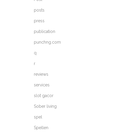
posts
press
publication
punchng.com
q
r
reviews
services
slot gacor
Sober living
spel
Spellen