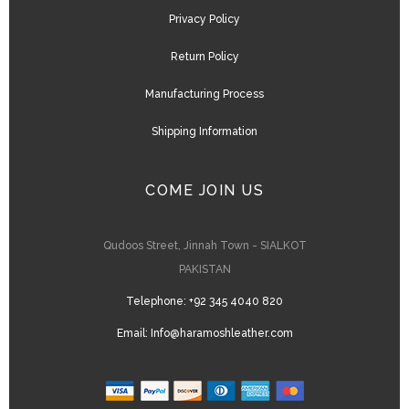
Privacy Policy
Return Policy
Manufacturing Process
Shipping Information
COME JOIN US
Qudoos Street, Jinnah Town - SIALKOT
PAKISTAN
Telephone:
+92 345 4040 820
Email:
Info@haramoshleather.com