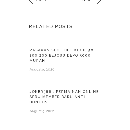
PREV
NEXT
RELATED POSTS
RASAKAN SLOT BET KECIL 50
100 200 BEJO88 DEPO 5000
MURAH
August 5, 2026
JOKER388 : PERMAINAN ONLINE
SERU MEMBER BARU ANTI
BONCOS
August 5, 2026