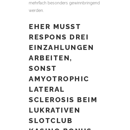
mehrfach besonders gewinnbringend
werden.
EHER MUSST
RESPONS DREI
EINZAHLUNGEN
ARBEITEN,
SONST
AMYOTROPHIC
LATERAL
SCLEROSIS BEIM
LUKRATIVEN
SLOTCLUB