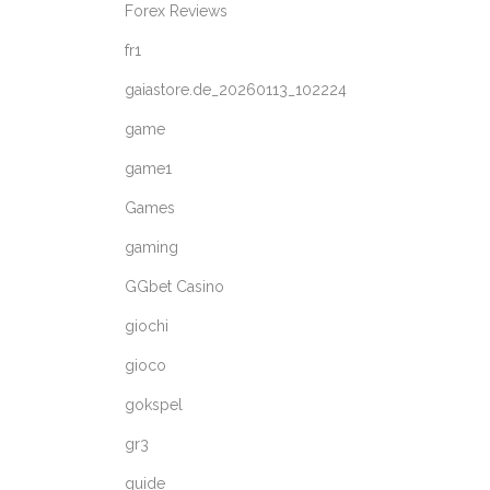
Forex Reviews
fr1
gaiastore.de_20260113_102224
game
game1
Games
gaming
GGbet Casino
giochi
gioco
gokspel
gr3
guide