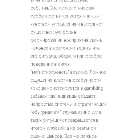
влиять на непредсказуемые
события. Эта психологическая
особенность именуется мнимым
чувством управления и выполняет
существенную роль в
формировании восприятия удачи.
Человек в состоянии верить, что
его ритуалы, обереги или особое
поведение в силах
“магнетизировать” везение. Ложное
ощущение власти в особенности
ярко демонстрируется в gambling
забавах, где индивиды создают
непростые системы и стратегии для
“обыгрывания” случая. азино 777 в
таких ситуациях превращается в
итогом иллюзий, а не реальной
оценки шансов. Все же ложное