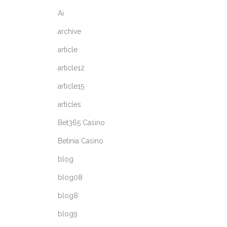
Ai
archive
article
article12
article15
articles
Bet365 Casino
Betinia Casino
blog
blog08
blog8
blog9