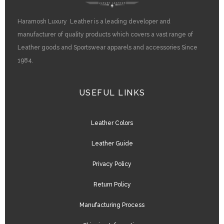
Haramosh Luxury Leather is a leading developer and
manufacturer of quality products which covers a vast range of
Leather goods and Sportswear apparels and accessories Since
1984.
USEFUL LINKS
Leather Colors
Leather Guide
Privacy Policy
Return Policy
Manufacturing Process