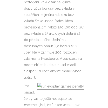
roztočení. Pokud tak neučiníte,
doporučuji bonusy bez vkladu v
soutěžích, zejména nabídku bez
vkladu Stake.united States, která
profesionálům nabízí 250 100 000 GC
bez vkladu a 25 akciových dolarů až
do předplatného. Jedním z
dostupných bonusů je bonus 100
liber, který zahrnuje 200 roztočení
zdarma na Reactoonz. V závislosti na
podmínkách budete muset vsadit
alespoň 10 liber, abyste mohli výhodu
uplatnit.
Pro
případ,
že by vás to ještě nezaujalo, se
chceme ujistit, že funkce webu Love