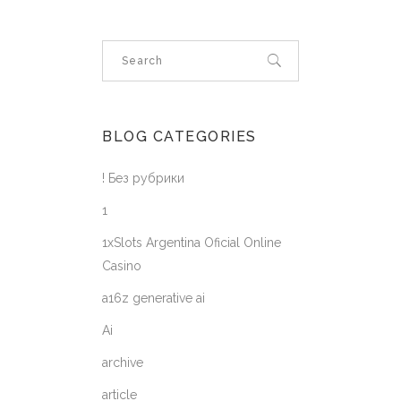
BLOG CATEGORIES
! Без рубрики
1
1xSlots Argentina Oficial Online
Casino
a16z generative ai
Ai
archive
article