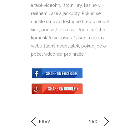
a také videohry, stolní hry, kasino v
reálném čase a jackpoty. Pokud se
chcete o nové dostupné hře dozvědět
více, podívejte se níže. Podle našeho
komentáře ke kasinu Casoola není na
webu žádný nedostatek, pokud jde o
počet videohier pro hráče.
PREV
NEXT