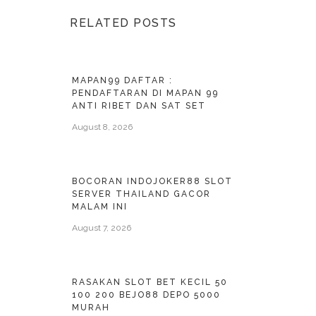
RELATED POSTS
MAPAN99 DAFTAR :
PENDAFTARAN DI MAPAN 99
ANTI RIBET DAN SAT SET
August 8, 2026
BOCORAN INDOJOKER88 SLOT
SERVER THAILAND GACOR
MALAM INI
August 7, 2026
RASAKAN SLOT BET KECIL 50
100 200 BEJO88 DEPO 5000
MURAH