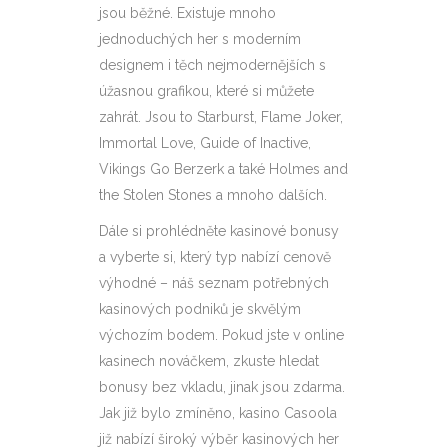
jsou běžné. Existuje mnoho
jednoduchých her s moderním
designem i těch nejmodernějších s
úžasnou grafikou, které si můžete
zahrát. Jsou to Starburst, Flame Joker,
Immortal Love, Guide of Inactive,
Vikings Go Berzerk a také Holmes and
the Stolen Stones a mnoho dalších.
Dále si prohlédněte kasinové bonusy
a vyberte si, který typ nabízí cenově
výhodné – náš seznam potřebných
kasinových podniků je skvělým
výchozím bodem. Pokud jste v online
kasinech nováčkem, zkuste hledat
bonusy bez vkladu, jinak jsou zdarma.
Jak již bylo zmíněno, kasino Casoola
již nabízí široký výběr kasinových her