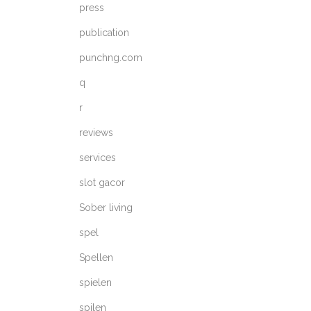
press
publication
punchng.com
q
r
reviews
services
slot gacor
Sober living
spel
Spellen
spielen
spilen