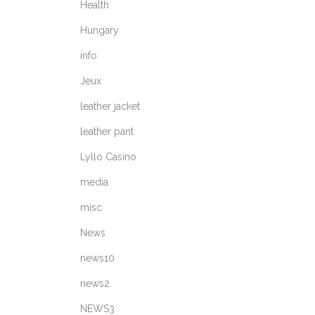
Health
Hungary
info
Jeux
leather jacket
leather pant
Lyllo Casino
media
misc
News
news10
news2
NEWS3