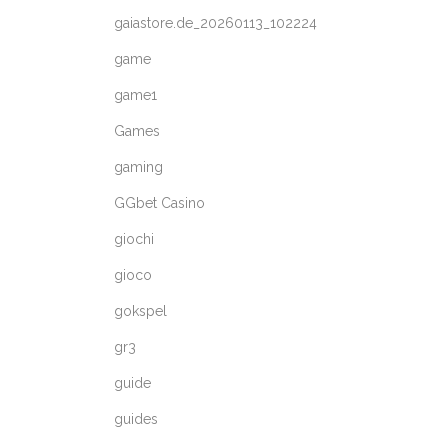
gaiastore.de_20260113_102224
game
game1
Games
gaming
GGbet Casino
giochi
gioco
gokspel
gr3
guide
guides