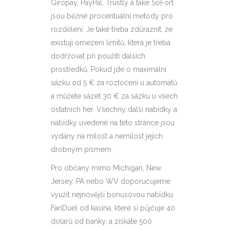
Giropay, PayPal, Trustly a také SoFort
jsou běžné procentuální metody pro
rozdělení. Je také třeba zdůraznit, že
existují omezení limitů, která je třeba
dodržovat při použití dalších
prostředků. Pokud jde o maximální
sázku od 5 € za roztočení u automatů
a můžete sázet 30 € za sázku u všech
ostatních her. Všechny další nabídky a
nabídky uvedené na této stránce jsou
vydány na milost a nemilost jejich
drobným písmem.
Pro občany mimo Michigan, New
Jersey, PA nebo WV doporučujeme
využít nejnovější bonusovou nabídku
FanDuel od kasina, které si půjčuje 40
dolarů od banky, a získáte 500