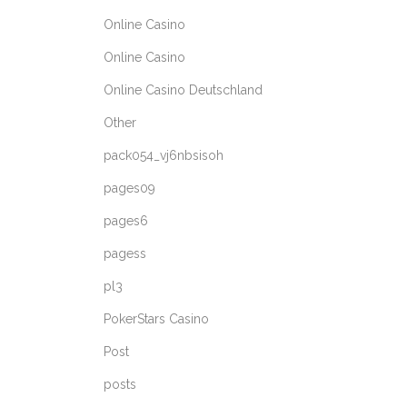
Online Casino
Online Casino
Online Casino Deutschland
Other
pack054_vj6nbsisoh
pages09
pages6
pagess
pl3
PokerStars Casino
Post
posts