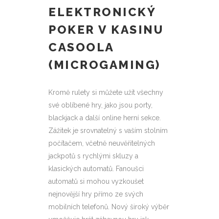
ELEKTRONICKÝ
POKER V KASINU
CASOOLA
(MICROGAMING)
Kromě rulety si můžete užít všechny
své oblíbené hry, jako jsou porty,
blackjack a další online herní sekce.
Zážitek je srovnatelný s vaším stolním
počítačem, včetně neuvěřitelných
jackpotů s rychlými skluzy a
klasických automatů. Fanoušci
automatů si mohou vyzkoušet
nejnovější hry přímo ze svých
mobilních telefonů. Nový široký výběr