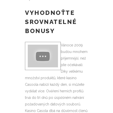
VYHODNOŤTE
SROVNATELNÉ
BONUSY
Vánoce 2009
budou mnohem
příjemnější, než
jste očekávali.
Díky velkému
množství produktů, které kasino
Casoola nabízí každý den, si můžete
vydělat více. Ověření herních profilů
trvá do tří dnů po úspěšném nahrání
požadovaných datových souborů.
Kasino Casola dbá na důvěrnost členů