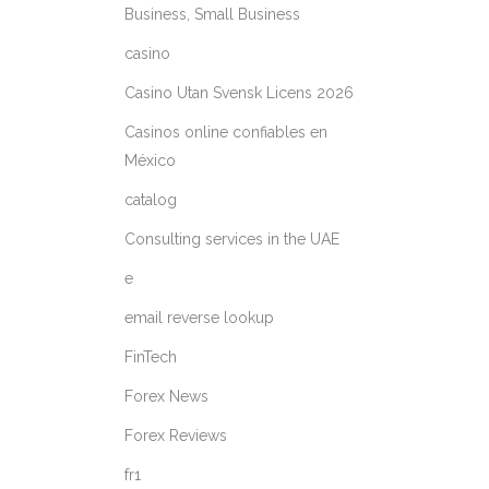
Business, Small Business
casino
Casino Utan Svensk Licens 2026
Casinos online confiables en
México
catalog
Consulting services in the UAE
e
email reverse lookup
FinTech
Forex News
Forex Reviews
fr1