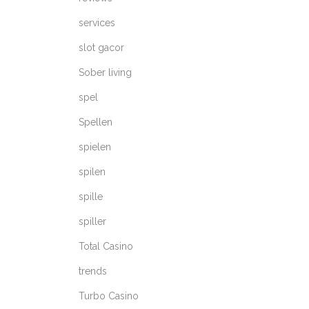
services
slot gacor
Sober living
spel
Spellen
spielen
spilen
spille
spiller
Total Casino
trends
Turbo Casino