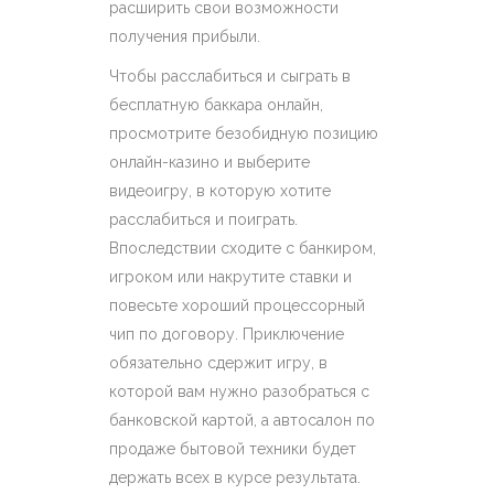
расширить свои возможности
получения прибыли.
Чтобы расслабиться и сыграть в
бесплатную баккара онлайн,
просмотрите безобидную позицию
онлайн-казино и выберите
видеоигру, в которую хотите
расслабиться и поиграть.
Впоследствии сходите с банкиром,
игроком или накрутите ставки и
повесьте хороший процессорный
чип по договору. Приключение
обязательно сдержит игру, в
которой вам нужно разобраться с
банковской картой, а автосалон по
продаже бытовой техники будет
держать всех в курсе результата.