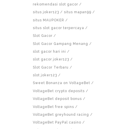
rekomendasi slot gacor
situs joker123
situs mapan99
situs MAUPOKER
situs slot gacor terpercaya
Slot Gacor
Slot Gacor Gampang Menang
slot gacor hari ini
slot gacor joker123
Slot Gacor Terbaru
slot joker123
Sweet Bonanza on VoltageBet
VoltageBet crypto deposits
VoltageBet deposit bonus
VoltageBet free spins
VoltageBet greyhound racing
VoltageBet PayPal casino