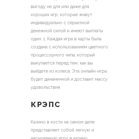
выгоду не для или даже для
хороших игр, которые живут
индивидуально с серьезной
денежной силой и имеют выплаты
один: 1. Каждая игра в карты была
создана с использованием цветного
процессорного чипа, который
выкупается перед тем, как вы
выйдете из колеса. Эта онлайн-игра
будет динамичной и доставит массу
удовольствия.
КРЭПС
Казино в кости на самом деле
представляет собой легкую и
насыщенную игру в казино.