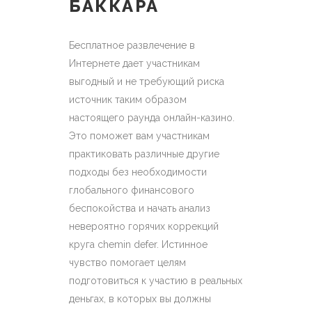
БАККАРА
Бесплатное развлечение в
Интернете дает участникам
выгодный и не требующий риска
источник таким образом
настоящего раунда онлайн-казино.
Это поможет вам участникам
практиковать различные другие
подходы без необходимости
глобального финансового
беспокойства и начать анализ
невероятно горячих коррекций
круга chemin defer. Истинное
чувство помогает целям
подготовиться к участию в реальных
деньгах, в которых вы должны