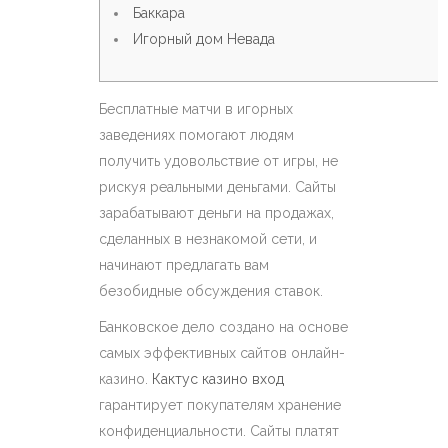
Баккара
Игорный дом Невада
Бесплатные матчи в игорных
заведениях помогают людям
получить удовольствие от игры, не
рискуя реальными деньгами. Сайты
зарабатывают деньги на продажах,
сделанных в незнакомой сети, и
начинают предлагать вам
безобидные обсуждения ставок.
Банковское дело создано на основе
самых эффективных сайтов онлайн-
казино.
Кактус казино вход
гарантирует покупателям хранение
конфиденциальности.
Сайты платят