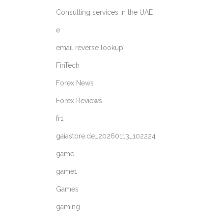
Consulting services in the UAE
e
email reverse lookup
FinTech
Forex News
Forex Reviews
fr1
gaiastore.de_20260113_102224
game
game1
Games
gaming