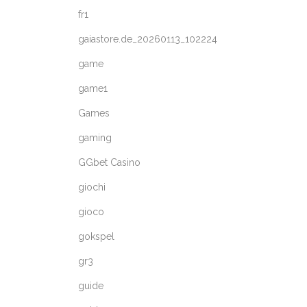
fr1
gaiastore.de_20260113_102224
game
game1
Games
gaming
GGbet Casino
giochi
gioco
gokspel
gr3
guide