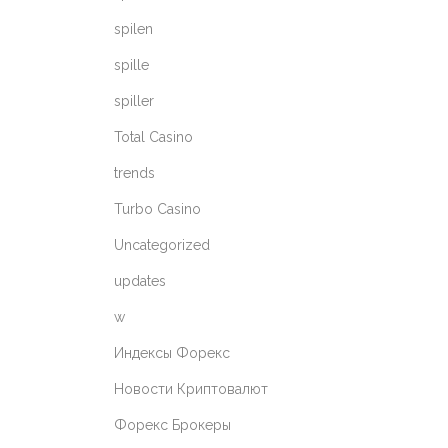
spilen
spille
spiller
Total Casino
trends
Turbo Casino
Uncategorized
updates
w
Индексы Форекс
Новости Криптовалют
Форекс Брокеры