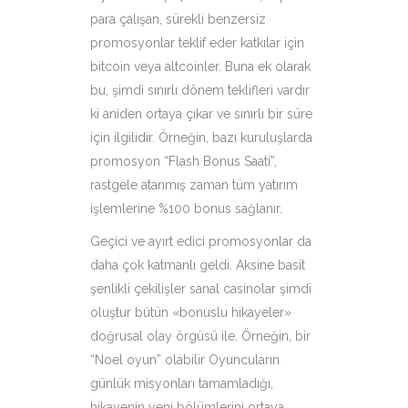
para çalışan, sürekli benzersiz
promosyonlar teklif eder katkılar için
bitcoin veya altcoinler. Buna ek olarak
bu, şimdi sınırlı dönem teklifleri vardır
ki aniden ortaya çıkar ve sınırlı bir süre
için ilgilidir. Örneğin, bazı kuruluşlarda
promosyon “Flash Bonus Saati”,
rastgele atanmış zaman tüm yatırım
işlemlerine %100 bonus sağlanır.
Geçici ve ayırt edici promosyonlar da
daha çok katmanlı geldi. Aksine basit
şenlikli çekilişler sanal casinolar şimdi
oluştur bütün «bonuslu hikayeler»
doğrusal olay örgüsü ile. Örneğin, bir
“Noel oyun” olabilir Oyuncuların
günlük misyonları tamamladığı,
hikayenin yeni bölümlerini ortaya