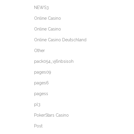
NEWS3
Online Casino
Online Casino
Online Casino Deutschland
Other
pack054_vj6nbsisoh
pages09
pages6
pagess
pl3
PokerStars Casino
Post