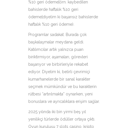
%10 geri ödeme|örn. kaybedilen
bahislerde haftalık %10 geri
ödeme|diyelim ki başarısız bahislerde
haftalık %10 geri ödeme).
Programlar sadakat. Burada çok
başkalaşmalar meydana geldi.
Katılımcılar artık yalnızca puan
biriktirmiyor, aşamaları, görevleri
başarıyor ve birbirleriyle rekabet
ediyor. Diyelim ki, belirli çevrimiçi
kumarhanelerde bir sanal karakter
seçmek mümkündür ve bu karakterin
rütbesi “artırılmakta” oynarken, yeni
bonuslara ve ayrıcalıklara erişim sağlar.
2025 yılında iki bin yirmi beş yıl
yenilikçi türlerde ödüller ortaya çıktı.
Oyun kuruluşu 7 slots casino, kripto