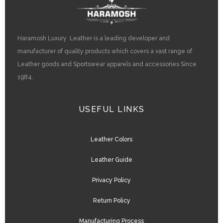
Haramosh Luxury Leather is a leading developer and
manufacturer of quality products which covers a vast range of
Leather goods and Sportswear apparels and accessories Since
1984.
USEFUL LINKS
Leather Colors
Leather Guide
Privacy Policy
Return Policy
Manufacturing Process