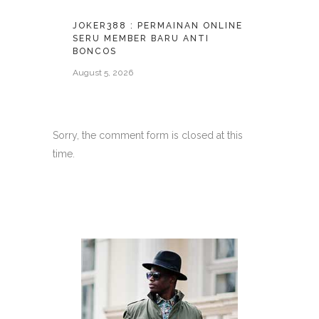
JOKER388 : PERMAINAN ONLINE
SERU MEMBER BARU ANTI
BONCOS
August 5, 2026
Sorry, the comment form is closed at this
time.