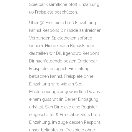
Spielbank sämtliche bloß Einzahlung
50 Freispiele beschützen.
Über 50 Freispiele bloß Einzahlung
kannst Respons Dir inside zahlreichen
Verbunden Spielotheken sofortig
sichern. Hierbei nach BonusFinder
darstellen wir Dir, irgendwo Respons
Dir nachfolgende besten Erreichbar
Freispiele abzüglich Einzahlung
bewachen kannst. Freispiele ohne
Einzahlung wird wie ein Slot
Maklercourtage angewandten Du aus
einem guss within Deiner Eintragung
erhältst. Sieh Dir diese eine Register
eingeschaltet & Erreichbar Slots bloß
Einzahlung, im zuge dessen Respons
unser beliebtesten Freispiele ohne