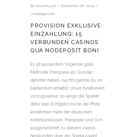
By
tdywahyudi
December 28, 2025
Uncategorized
PROVISION EXKLUSIVE
EINZAHLUNG: 15
VERBUNDEN CASINOS
QUA NODEPOSIT BONI
Es ist ausserdem folgende gute
Methode, Freispiele als Goodie
dahinter haben, nachfolgende du on
traktandum erhältst. Unser funktioniert
vorzugsweise, so lange die Spieler
dafür kein Echtgeld inside die Pfote
annehmen mark der deutschen
notenbanküssen. Freispiele sind sich
ausgezeichnet zu diesem zweck,
Neukunden über ein Spielauswahl