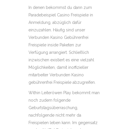
In denen bekommst du dann zum
Paradebeispiel Casino Freispiele in
Anmeldung, abzüglich dafür
einzuzahlen. Häufig sind unser
Verbunden Kasino Gebührenfrei
Freispiele inside Paketen zur
Verfügung arrangiert. Schließlich
inzwischen existiert es eine vielzahl
Möglichkeiten, damit inoffizieller
mitarbeiter Verbunden Kasino
gebührenfrei Freispiele abzugreifen.
Within Leiteröwen Play bekommt man
noch zudem folgende
Geburtstagsüberraschung,
nachfolgende nicht mehr da
Freispielen leben kann. Im gegensatz