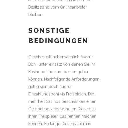
Besitzstand vom Onlineanbieter
bleiben.
SONSTIGE
BEDINGUNGEN
Gleiches gilt nebensächlich fluorür
Boni, unter einsatz von denen Sie im
Kasino online zum besten geben
können. Nachfolgende Anforderungen
gültig sein doch fluorür
Einzahlungsboni via Freispielen. Die
mehrheit Casinos beschränken einen
Geldbetrag, angewandten Diese qua
Ihren Freispielen das rennen machen
können. So lange Diese parat man