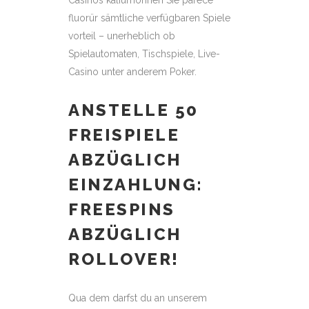
Casinos kaliumönnen Sie parece
fluorür sämtliche verfügbaren Spiele
vorteil – unerheblich ob
Spielautomaten, Tischspiele, Live-
Casino unter anderem Poker.
ANSTELLE 50
FREISPIELE
ABZÜGLICH
EINZAHLUNG:
FREESPINS
ABZÜGLICH
ROLLOVER!
Qua dem darfst du an unserem