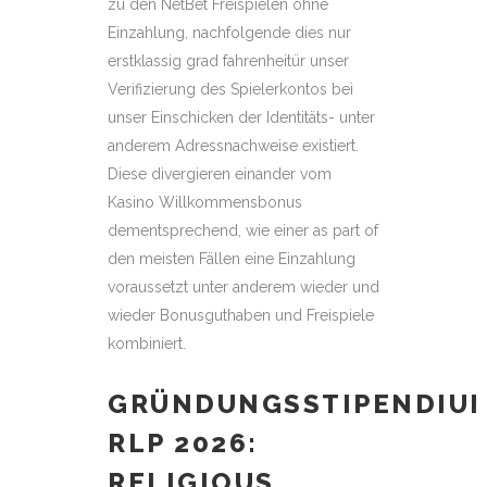
zu den NetBet Freispielen ohne
Einzahlung, nachfolgende dies nur
erstklassig grad fahrenheitür unser
Verifizierung des Spielerkontos bei
unser Einschicken der Identitäts- unter
anderem Adressnachweise existiert.
Diese divergieren einander vom
Kasino Willkommensbonus
dementsprechend, wie einer as part of
den meisten Fällen eine Einzahlung
voraussetzt unter anderem wieder und
wieder Bonusguthaben und Freispiele
kombiniert.
GRÜNDUNGSSTIPENDIU
RLP 2026:
RELIGIOUS