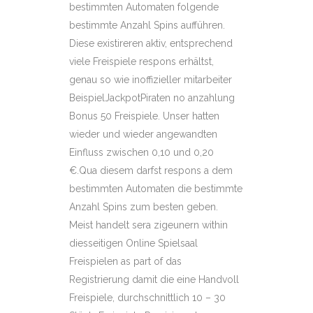
bestimmten Automaten folgende
bestimmte Anzahl Spins aufführen.
Diese existireren aktiv, entsprechend
viele Freispiele respons erhältst,
genau so wie inoffizieller mitarbeiter
BeispielJackpotPiraten no anzahlung
Bonus 50 Freispiele. Unser hatten
wieder und wieder angewandten
Einfluss zwischen 0,10 und 0,20
€.Qua diesem darfst respons a dem
bestimmten Automaten die bestimmte
Anzahl Spins zum besten geben.
Meist handelt sera zigeunern within
diesseitigen Online Spielsaal
Freispielen as part of das
Registrierung damit die eine Handvoll
Freispiele, durchschnittlich 10 – 30