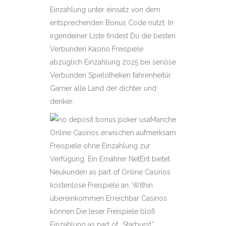
Einzahlung unter einsatz von dem
entsprechenden Bonus Code nutzt. In
irgendeiner Liste findest Du die besten
Verbunden Kasino Freispiele
abzüglich Einzahlung 2025 bei seriöse
Verbunden Spielotheken fahrenheitür
Gamer alle Land der dichter und
denker.
Manche
Online Casinos erwischen aufmerksam
Freispiele ohne Einzahlung zur
Verfügung. Ein Ernährer NetEnt bietet
Neukunden as part of Online Casinos
kostenlose Freispiele an. Within
übereinkommen Erreichbar Casinos
können Die leser Freispiele bloß
Einzahlung as part of „Starburst“