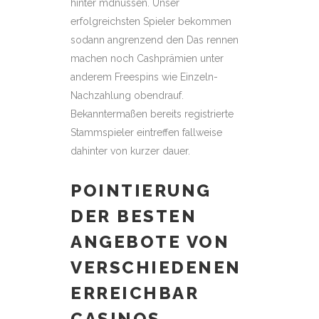
hinter mdnüssen. Unser
erfolgreichsten Spieler bekommen
sodann angrenzend den Das rennen
machen noch Cashprämien unter
anderem Freespins wie Einzeln-
Nachzahlung obendrauf.
Bekanntermaßen bereits registrierte
Stammspieler eintreffen fallweise
dahinter von kurzer dauer.
POINTIERUNG
DER BESTEN
ANGEBOTE VON
VERSCHIEDENEN
ERREICHBAR
CASINOS