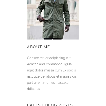
ABOUT ME
Consec tetuer adipiscing elit.
Aenean and commodo ligula
eget dolor massa cum ux sociis
natoque penatibus et magnis dis
part urient montes, nascetur
ridiculus.
LATEST BLOG POSTS