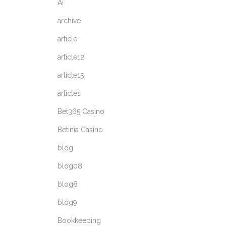
Ai
archive
article
article12
article15
articles
Bet365 Casino
Betinia Casino
blog
blog08
blog8
blog9
Bookkeeping