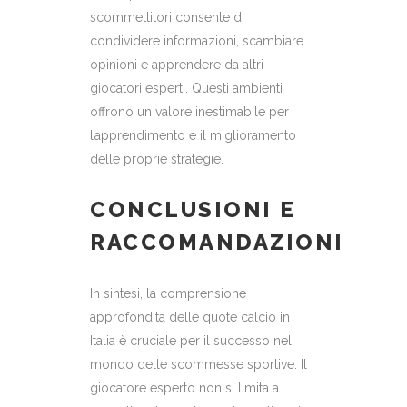
scommettitori consente di
condividere informazioni, scambiare
opinioni e apprendere da altri
giocatori esperti. Questi ambienti
offrono un valore inestimabile per
l’apprendimento e il miglioramento
delle proprie strategie.
CONCLUSIONI E
RACCOMANDAZIONI
In sintesi, la comprensione
approfondita delle quote calcio in
Italia è cruciale per il successo nel
mondo delle scommesse sportive. Il
giocatore esperto non si limita a