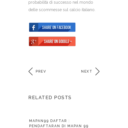
probabilità di successo nel mondo
delle scommesse sul calcio italiano.
PREV
NEXT
RELATED POSTS
MAPAN99 DAFTAR :
PENDAFTARAN DI MAPAN 99