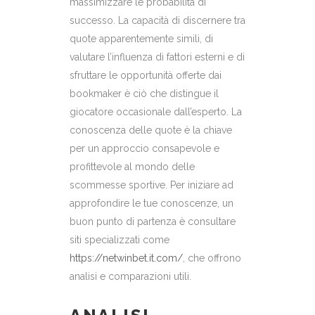
massimizzare le probabilità di
successo. La capacità di discernere tra
quote apparentemente simili, di
valutare l’influenza di fattori esterni e di
sfruttare le opportunità offerte dai
bookmaker è ciò che distingue il
giocatore occasionale dall’esperto. La
conoscenza delle quote è la chiave
per un approccio consapevole e
profittevole al mondo delle
scommesse sportive. Per iniziare ad
approfondire le tue conoscenze, un
buon punto di partenza è consultare
siti specializzati come
https://netwinbet.it.com/
, che offrono
analisi e comparazioni utili.