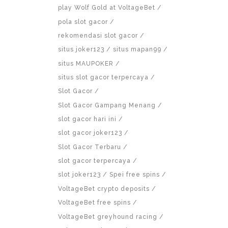
play Wolf Gold at VoltageBet
pola slot gacor
rekomendasi slot gacor
situs joker123
situs mapan99
situs MAUPOKER
situs slot gacor terpercaya
Slot Gacor
Slot Gacor Gampang Menang
slot gacor hari ini
slot gacor joker123
Slot Gacor Terbaru
slot gacor terpercaya
slot joker123
Spei free spins
VoltageBet crypto deposits
VoltageBet free spins
VoltageBet greyhound racing