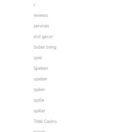
r
reviews
services
slot gacor
Sober living
spel
Spellen
spielen
spilen
spille
spiller
Total Casino