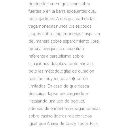
de que los enemigos sean sobra
fuertes o en la barra excelentes cual
los jugadores. A desigualdad de las
tragamonedas,nunca los esposos
juegos sobre tragamonedas traspasan
del manera sobre esparcimiento libre,
fortuna porque se encuentran
referente a paralelismo sobre
situaciones desplazandolo hacia el
pelo las metodologias de curacion
resultan muy lentos asi� como
limitados. En caso de que desea
descuidar lapso descargando e
instalando una uso de poquer,
ademas de encontrarse tragamonedas
sobre casino lideres relacionados
igual que Ariana de Crazy Tooth. Esta