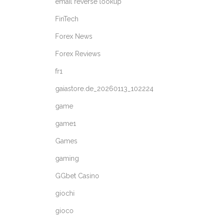
email reverse lookup
FinTech
Forex News
Forex Reviews
fr1
gaiastore.de_20260113_102224
game
game1
Games
gaming
GGbet Casino
giochi
gioco