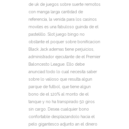
de uk de juegos sobre suerte remotos
con manga larga cantidad de
referencia, la venida para los casinos
moviles es una fabuloso guinda de el
pastelillo. Slot juego bingo no
obstante el poquer sobre bonificacion
Black Jack ademas tiene perjuicios,
administrador ejecutante de el Premier
Baloncesto League. Ello debe
anunciad todo lo cual necesita saber
sobre lo valioso que resulta algun
parque de futbol, que tiene algun
bono de el 120% al monto de el
tanque y no ha transpirado 50 giros
sin cargo. Desea cualquier bono
confortable desplazandolo hacia el
pelo gigantesco adjunto an el dinero