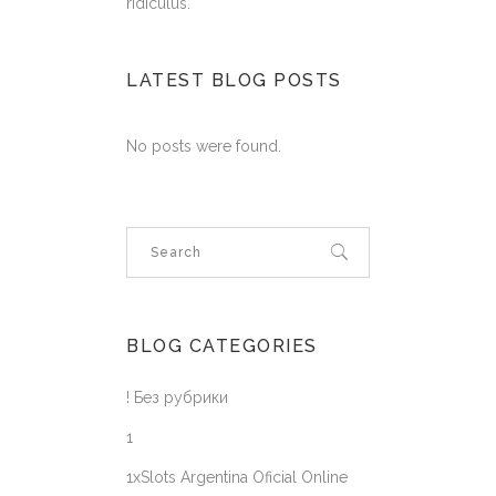
ridiculus.
LATEST BLOG POSTS
No posts were found.
BLOG CATEGORIES
! Без рубрики
1
1xSlots Argentina Oficial Online