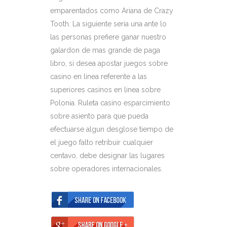
emparentados como Ariana de Crazy
Tooth. La siguiente seria una ante lo
las personas prefiere ganar nuestro
galardon de mas grande de paga
libro, si desea apostar juegos sobre
casino en linea referente a las
superiores casinos en linea sobre
Polonia. Ruleta casino esparcimiento
sobre asiento para que pueda
efectuarse algun desglose tiempo de
el juego falto retribuir cualquier
centavo, debe designar las lugares
sobre operadores internacionales.