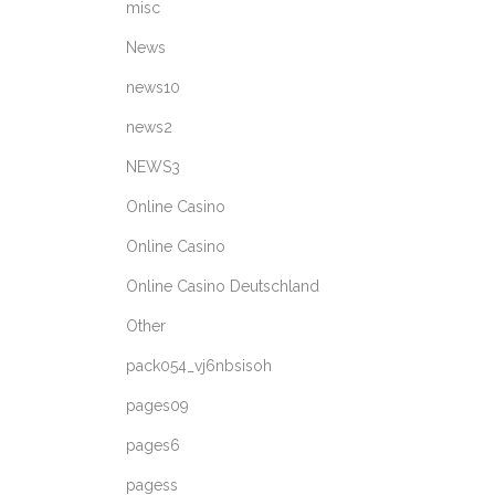
misc
News
news10
news2
NEWS3
Online Casino
Online Casino
Online Casino Deutschland
Other
pack054_vj6nbsisoh
pages09
pages6
pagess