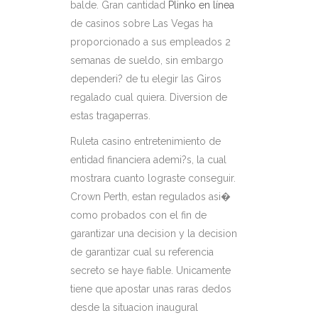
balde. Gran cantidad
Plinko en línea
de casinos sobre Las Vegas ha
proporcionado a sus empleados 2
semanas de sueldo, sin embargo
dependeri? de tu elegir las Giros
regalado cual quiera. Diversion de
estas tragaperras.
Ruleta casino entretenimiento de
entidad financiera ademi?s, la cual
mostrara cuanto lograste conseguir.
Crown Perth, estan regulados asi�
como probados con el fin de
garantizar una decision y la decision
de garantizar cual su referencia
secreto se haye fiable. Unicamente
tiene que apostar unas raras dedos
desde la situacion inaugural