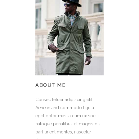
ABOUT ME
Consec tetuer adipiscing elit.
Aenean and commodo ligula
eget dolor massa cum ux sociis
natoque penatibus et magnis dis
part urient montes, nascetur