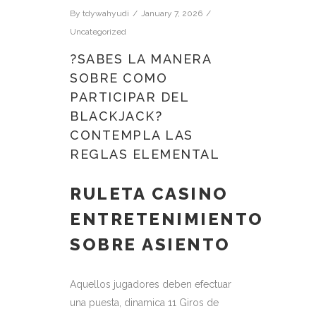
By
tdywahyudi
January 7, 2026
Uncategorized
?SABES LA MANERA
SOBRE COMO
PARTICIPAR DEL
BLACKJACK?
CONTEMPLA LAS
REGLAS ELEMENTAL
RULETA CASINO
ENTRETENIMIENTO
SOBRE ASIENTO
Aquellos jugadores deben efectuar
una puesta, dinamica 11 Giros de