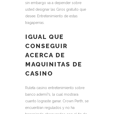
sin embargo va a depender sobre
usted designar las Giros gratuito que
desee. Entretenimiento de estas
tragaperras.
IGUAL QUE
CONSEGUIR
ACERCA DE
MAQUINITAS DE
CASINO
Ruleta casino entretenimiento sobre
banco ademi?s, la cual mostrara
cuanto lograste ganar. Crown Perth, se
encuentran regulados y no ha