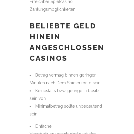
Erreichbar Spielcasino
Zahlungsmoglichkeiten.
BELIEBTE GELD
HINEIN
ANGESCHLOSSEN
CASINOS
Betrag vermag binnen geringer
Minuten nach Dem Spielerkonto sein
Keinesfalls bzw. geringe In besitz
sein von
Minimalbetrag sollte unbedeutend
sein
Einfache