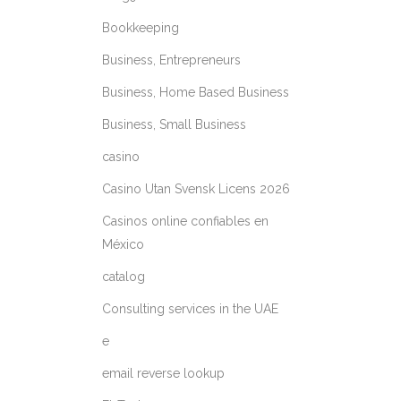
Bookkeeping
Business, Entrepreneurs
Business, Home Based Business
Business, Small Business
casino
Casino Utan Svensk Licens 2026
Casinos online confiables en
México
catalog
Consulting services in the UAE
e
email reverse lookup