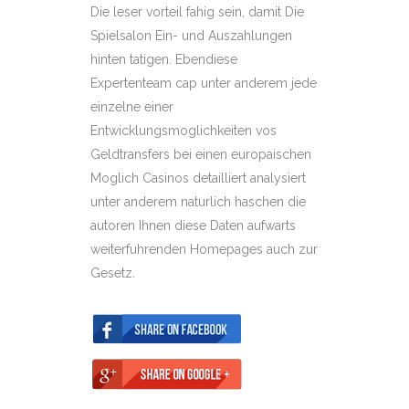
Die leser vorteil fahig sein, damit Die
Spielsalon Ein- und Auszahlungen
hinten tatigen. Ebendiese
Expertenteam cap unter anderem jede
einzelne einer
Entwicklungsmoglichkeiten vos
Geldtransfers bei einen europaischen
Moglich Casinos detailliert analysiert
unter anderem naturlich haschen die
autoren Ihnen diese Daten aufwarts
weiterfuhrenden Homepages auch zur
Gesetz.