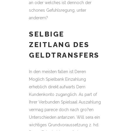
an oder welches ist dennoch der
schones Gefuhlsregung, unter
anderem?
SELBIGE
ZEITLANG DES
GELDTRANSFERS
In den meisten fallen ist Deren
Moglich Spielbank Einzahlung
erheblich direkt aufwarts Dem
Kundenkonto zuganglich. As part of
Ihrer Verbunden Spielsaal Auszahlung
vermag parece doch nach gro?en
Unterschieden antanzen. Will sera ein
wichtiges Grundvoraussetzung z. hd.