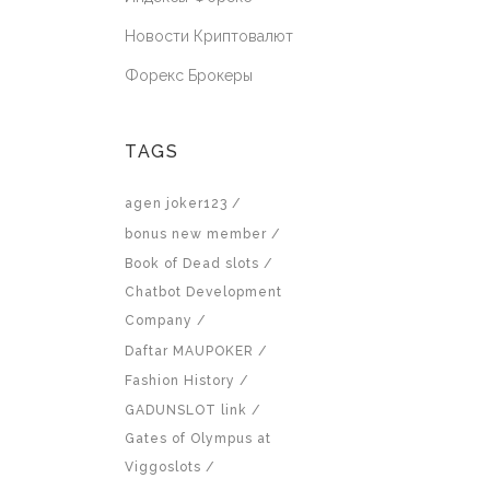
Новости Криптовалют
Форекс Брокеры
TAGS
agen joker123
bonus new member
Book of Dead slots
Chatbot Development
Company
Daftar MAUPOKER
Fashion History
GADUNSLOT link
Gates of Olympus at
Viggoslots