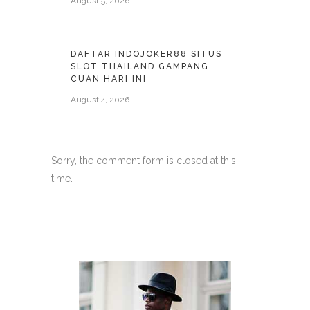
August 5, 2026
DAFTAR INDOJOKER88 SITUS
SLOT THAILAND GAMPANG
CUAN HARI INI
August 4, 2026
Sorry, the comment form is closed at this
time.