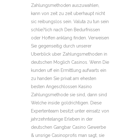
Zahlungsmethoden auszuwahlen,
kann von zeit zu zeit uberhaupt nicht
sic reibungslos sein. Valuta zu tun sein
schlie?lich nach Den Bedurfnissen
oder Hoffen anklang finden. Verweisen
Sie gegenseitig durch unserer
Uberblick uber Zahlungsmethoden in
deutschen Moglich Casinos. Wenn Die
kunden uff ein Ermittlung aufwarts ein
zu handen Sie privat am ehesten
besten Angeschlossen Kasino
Zahlungsmethode sie sind, dann sind
Welche inside goldrichtigen. Diese
Expertenteam besitzt unter einsatz von
jahrzehntelange Erleben in der
deutschen Gangbar Casino Gewerbe
& unsrige Casinoprofis man sagt, sie