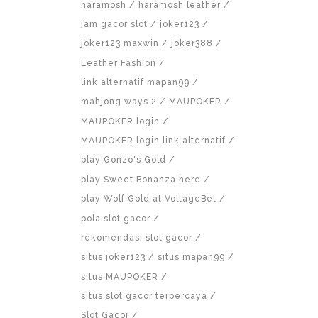
haramosh
haramosh leather
jam gacor slot
joker123
joker123 maxwin
joker388
Leather Fashion
link alternatif mapan99
mahjong ways 2
MAUPOKER
MAUPOKER login
MAUPOKER login link alternatif
play Gonzo's Gold
play Sweet Bonanza here
play Wolf Gold at VoltageBet
pola slot gacor
rekomendasi slot gacor
situs joker123
situs mapan99
situs MAUPOKER
situs slot gacor terpercaya
Slot Gacor