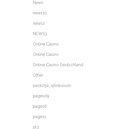
News
news10
news2
NEWS3
Online Casino
Online Casino
Online Casino Deutschland
Other
pack054_vj6nbsisoh
pages09
pages6
pagess
pl3