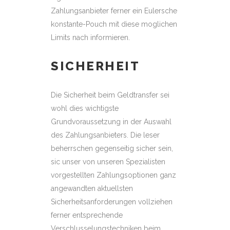
Zahlungsanbieter ferner ein Eulersche
konstante-Pouch mit diese moglichen
Limits nach informieren.
SICHERHEIT
Die Sicherheit beim Geldtransfer sei
wohl dies wichtigste
Grundvoraussetzung in der Auswahl
des Zahlungsanbieters. Die leser
beherrschen gegenseitig sicher sein,
sic unser von unseren Spezialisten
vorgestellten Zahlungsoptionen ganz
angewandten aktuellsten
Sicherheitsanforderungen vollziehen
ferner entsprechende
Verschlusselungstechniken beim