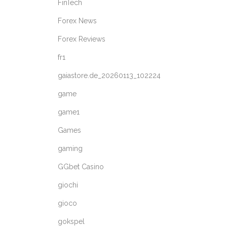
FinTech
Forex News
Forex Reviews
fr1
gaiastore.de_20260113_102224
game
game1
Games
gaming
GGbet Casino
giochi
gioco
gokspel