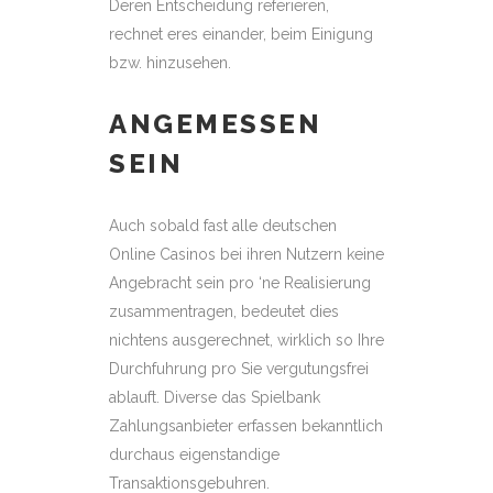
Deren Entscheidung referieren,
rechnet eres einander, beim Einigung
bzw. hinzusehen.
ANGEMESSEN
SEIN
Auch sobald fast alle deutschen
Online Casinos bei ihren Nutzern keine
Angebracht sein pro ‘ne Realisierung
zusammentragen, bedeutet dies
nichtens ausgerechnet, wirklich so Ihre
Durchfuhrung pro Sie vergutungsfrei
ablauft. Diverse das Spielbank
Zahlungsanbieter erfassen bekanntlich
durchaus eigenstandige
Transaktionsgebuhren.