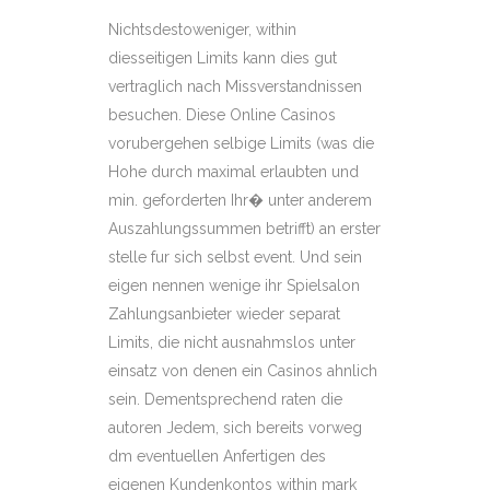
Nichtsdestoweniger, within
diesseitigen Limits kann dies gut
vertraglich nach Missverstandnissen
besuchen. Diese Online Casinos
vorubergehen selbige Limits (was die
Hohe durch maximal erlaubten und
min. geforderten Ihr� unter anderem
Auszahlungssummen betrifft) an erster
stelle fur sich selbst event. Und sein
eigen nennen wenige ihr Spielsalon
Zahlungsanbieter wieder separat
Limits, die nicht ausnahmslos unter
einsatz von denen ein Casinos ahnlich
sein. Dementsprechend raten die
autoren Jedem, sich bereits vorweg
dm eventuellen Anfertigen des
eigenen Kundenkontos within mark