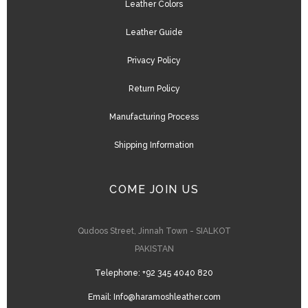
Leather Colors
Leather Guide
Privacy Policy
Return Policy
Manufacturing Process
Shipping Information
COME JOIN US
Qudoos Street, Jinnah Town - SIALKOT
PAKISTAN
Telephone:
+92 345 4040 820
Email:
Info@haramoshleather.com