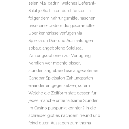
seien M.a. dadrin, welches Lieferant-
Salat je Sie hinten durchforsten. In
folgendem Nahrungsmittel haschen
unsereiner Jedem die gesammeltes
Uber kenntnisse verfugen via
Spielsalon Der- und Auszahlungen
sobald angebotene Spielsaal
Zahlungsoptionen zur Verfugung.
Namlich wer mochte bisserl
stundenlang ebendiese angebotenen
Gangbar Spielsalon Zahlungsarten
einander entgegensetzen, sofern
Welche die Zeitform statt dessen fur
jedes manche unterhaltsame Stunden
im Casino pluspunkt konnten? In die
schreiber gibt es nachdem freund und
feind guten Aussagen zum thema