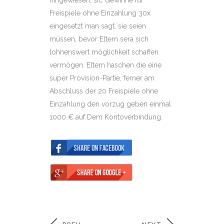
hingewiesen, sic Gewinne für
Freispiele ohne Einzahlung 30x
eingesetzt man sagt, sie seien
müssen, bevor Eltern sera sich
lohnenswert möglichkeit schaffen
vermögen. Eltern haschen die eine
super Provision-Partie, ferner am
Abschluss der 20 Freispiele ohne
Einzahlung den vorzug geben einmal
1000 € auf Dem Kontoverbindung.