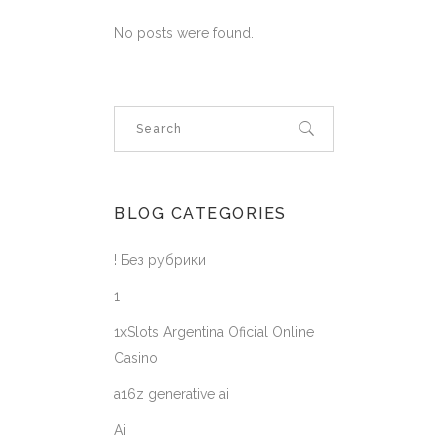
No posts were found.
BLOG CATEGORIES
! Без рубрики
1
1xSlots Argentina Oficial Online
Casino
a16z generative ai
Ai