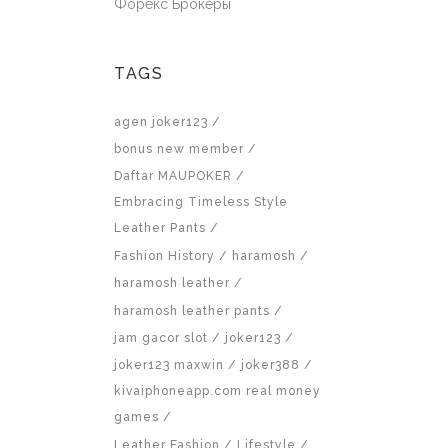
Форекс Брокеры
TAGS
agen joker123
bonus new member
Daftar MAUPOKER
Embracing Timeless Style
Leather Pants
Fashion History
haramosh
haramosh leather
haramosh leather pants
jam gacor slot
joker123
joker123 maxwin
joker388
kivaiphoneapp.com real money
games
Leather Fashion
Lifestyle