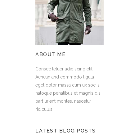
ABOUT ME
Consec tetuer adipiscing elit.
Aenean and commodo ligula
eget dolor massa cum ux sociis
natoque penatibus et magnis dis
part urient montes, nascetur
ridiculus.
LATEST BLOG POSTS