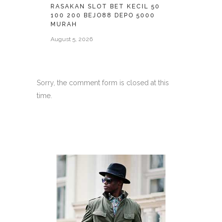
RASAKAN SLOT BET KECIL 50
100 200 BEJO88 DEPO 5000
MURAH
August 5, 2026
Sorry, the comment form is closed at this
time.