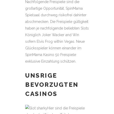
Nachfolgende Freispiele sind die
großartige Opportunität, SpinMama
Spielsaal durchweg risikofrei dahinter
abschmecken. Die Freispiele gültigkeit
haben je nachfolgende beliebten Slots
Königlich Joker Wacker and Win
sofern Elvis Frog within Vegas. Neue
Glücksspieler können einander im
SpinMama Kasino 50 Freispiele
exklusive Einzahlung schützen.
UNSRIGE
BEVORZUGTEN
CASINOS
Hier sind die Freispiele