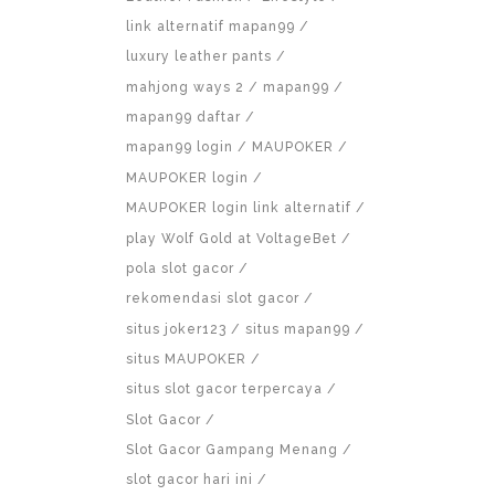
link alternatif mapan99
luxury leather pants
mahjong ways 2
mapan99
mapan99 daftar
mapan99 login
MAUPOKER
MAUPOKER login
MAUPOKER login link alternatif
play Wolf Gold at VoltageBet
pola slot gacor
rekomendasi slot gacor
situs joker123
situs mapan99
situs MAUPOKER
situs slot gacor terpercaya
Slot Gacor
Slot Gacor Gampang Menang
slot gacor hari ini