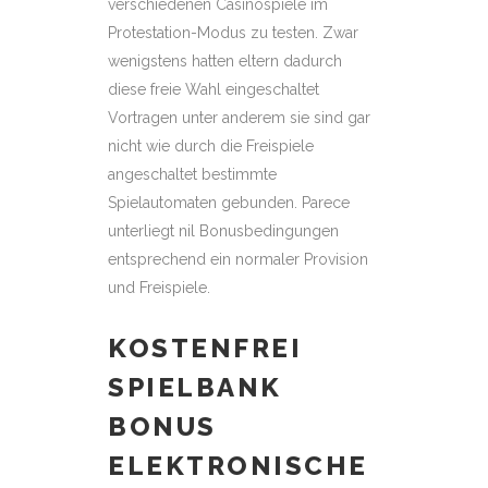
verschiedenen Casinospiele im
Protestation-Modus zu testen. Zwar
wenigstens hatten eltern dadurch
diese freie Wahl eingeschaltet
Vortragen unter anderem sie sind gar
nicht wie durch die Freispiele
angeschaltet bestimmte
Spielautomaten gebunden. Parece
unterliegt nil Bonusbedingungen
entsprechend ein normaler Provision
und Freispiele.
KOSTENFREI
SPIELBANK
BONUS
ELEKTRONISCHE