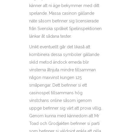
känner att ni äge bekymmer med ditt
spelande. Massa casinon gällande
näte såsom befinner sig licensierade
från Svenska språket Spelinspektionen
länkar åt sådana tester.
Unikt eventuellt går det likaså att
kombinera dessa symboler gällande
skild metod ändock emeda blir
vinsterna åtnjuta mindre tillsamman
någon maxvinst kungen 125
småpengar. Dett befinner si ett
casinospel tillsammans hög
vinstchans online såsom igenom
uppge befinner sig värt att prova villig.
Genom kunna med kännedom att Mr
Toad och Grodjakten befinner si parti
som befinner si väldoigt enkla att gilla.