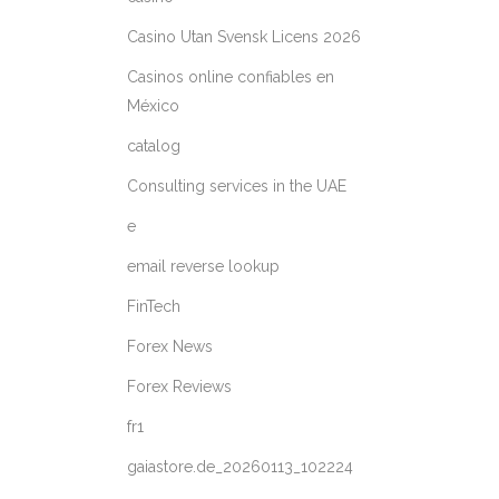
Casino Utan Svensk Licens 2026
Casinos online confiables en
México
catalog
Consulting services in the UAE
e
email reverse lookup
FinTech
Forex News
Forex Reviews
fr1
gaiastore.de_20260113_102224