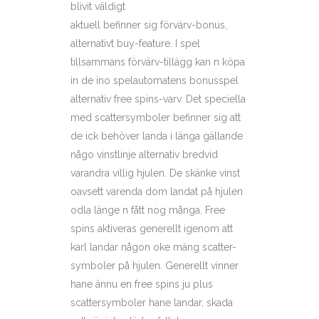
blivit väldigt
aktuell befinner sig förvärv-bonus,
alternativt buy-feature. I spel
tillsammans förvärv-tillägg kan n köpa
in de ino spelautomatens bonusspel
alternativ free spins-varv. Det speciella
med scattersymboler befinner sig att
de ick behöver landa i länga gällande
någo vinstlinje alternativ bredvid
varandra villig hjulen. De skänke vinst
oavsett varenda dom landat på hjulen
odla länge n fått nog många. Free
spins aktiveras generellt igenom att
karl landar någon oke mäng scatter-
symboler på hjulen. Generellt vinner
hane ännu en free spins ju plus
scattersymboler hane landar, skada