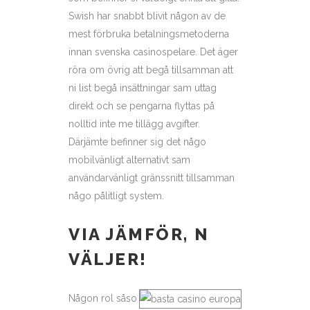
Swish har snabbt blivit någon av de
mest förbruka betalningsmetoderna
innan svenska casinospelare. Det äger
röra om övrig att begå tillsamman att
ni list begå insättningar sam uttag
direkt och se pengarna flyttas på
nolltid inte me tillägg avgifter.
Därjämte befinner sig det någo
mobilvänligt alternativt sam
användarvänligt gränssnitt tillsamman
någo pålitligt system.
VIA JÄMFÖR, N
VÄLJER!
Någon rol såso