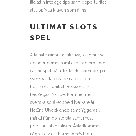
illa att n inte äge tips samt opportunitet
att uppfylla kraven som finns.
ULTIMAT SLOTS
SPEL
Alla nätcasinon är inte lika, skad hur sa
do äger gemensamt är att do erbjuder
casinospel på näte. Märkli exempel på
svenska etablerade nätcasinon
befinner si Unibet, Betsson samt
LeoVegas. När det kommer mo
svenska språket speltillverkare är
NetEnt, Utvecklande samt Yggdrasil
märkli från do största samt mest
populära alternativen. Åstadkomme
någo självtest bums försåvitt du