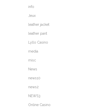
info
Jeux
leather jacket
leather pant
Lyllo Casino
media
misc
News
news10
news2
NEWS3
Online Casino