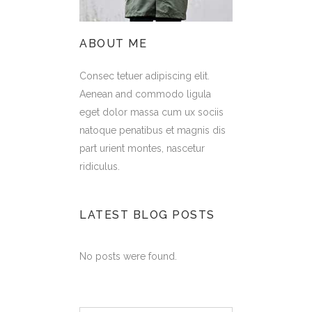
ABOUT ME
Consec tetuer adipiscing elit.
Aenean and commodo ligula
eget dolor massa cum ux sociis
natoque penatibus et magnis dis
part urient montes, nascetur
ridiculus.
LATEST BLOG POSTS
No posts were found.