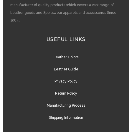
manufacturer of quality products which covers a vast range of
Leather goods and Sportswear apparels and accessories Since
1984.
USEFUL LINKS
Leather Colors
Leather Guide
Privacy Policy
Return Policy
Manufacturing Process
Shipping Information