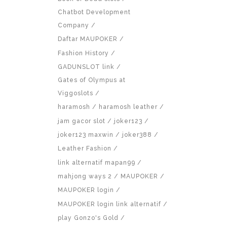
Chatbot Development
Company
Daftar MAUPOKER
Fashion History
GADUNSLOT link
Gates of Olympus at
Viggoslots
haramosh
haramosh leather
jam gacor slot
joker123
joker123 maxwin
joker388
Leather Fashion
link alternatif mapan99
mahjong ways 2
MAUPOKER
MAUPOKER login
MAUPOKER login link alternatif
play Gonzo's Gold