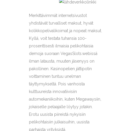
Merkittävimmät internetsivustot
yhdistävät turvalliset maksut, hyvät
kolikkopelivalikoimat ja nopeat maksut.
Kyllä, voit testata tuhansia 100-
prosenttisesti ilmaisia ​​pelikohtaisia ​​
demoja suoraan VegasSlots.webissä
ilman latausta, muuten jäsenyys on
pakollinen. Kasinopelien jättipotin
voittaminen tuntuu unelman
täyttymykseltä. Pois vanhoista
kulttuureista innovatiivisiin
automekaniikoihin, kuten Megawaysiin,
jokaiselle pelaajalle löytyy jotakin.
Erotu uusista piireistä nykyisiin
pelikohtaisiin julkaisuihin, uusista
parhaista yrityksistä.