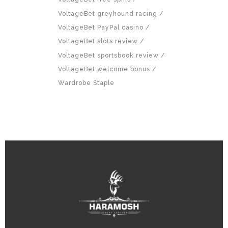
VoltageBet greyhound racing
VoltageBet PayPal casino
VoltageBet slots review
VoltageBet sportsbook review
VoltageBet welcome bonus
Wardrobe Staple