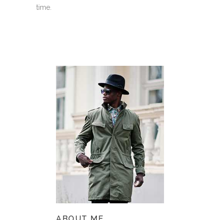
time.
ABOUT ME