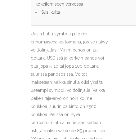
kokeilemiseen verkossa
Susi kulta
Uusin hullu symboli ja toimii
erinomaisena kertoimena, jos se näkyy
voittolinjallasi. Minimipanos on 25
dollaria USD:ssä ja korkein panos voi
olla jopa 5, 10 tai jopa 100 dollaria
suurissa panososissa. Voitot
maksetaan, vaikka sinulla olisi yksi tai
useampi symboli voittolinjalla. Vaikka
pelien raja-arvo on noin kolme
kolikkoa, suurin palkinto on 2500
kolikkoa. Pelissä on hyvä
kerrointoiminto aina neljään kertaan
asti, ja maksu vaihtelee 85 prosentista
98 ​​prosenttiin.
Tätä maksua voidaan