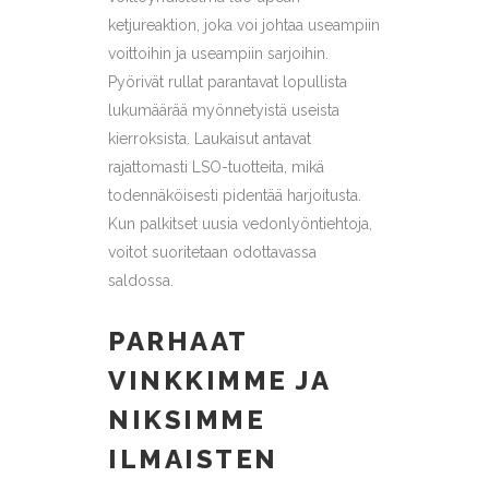
ketjureaktion, joka voi johtaa useampiin
voittoihin ja useampiin sarjoihin.
Pyörivät rullat parantavat lopullista
lukumäärää myönnetyistä useista
kierroksista. Laukaisut antavat
rajattomasti LSO-tuotteita, mikä
todennäköisesti pidentää harjoitusta.
Kun palkitset uusia vedonlyöntiehtoja,
voitot suoritetaan odottavassa
saldossa.
PARHAAT
VINKKIMME JA
NIKSIMME
ILMAISTEN