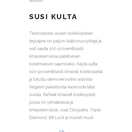
talletus.
SUSI KULTA
Tiedostavina uusien kolikkopelien
tarjoajina on paljon lisäbonussyklejä ja
voit saada 100-prosenttisesti
ilmaiskierroksia palkitsevan
kokemuksen saamiseksi. Käytä uutta
100-prosenttisesti ilmaista kolikkopeliä
ja tutustu demoversioihin aidoista
Vegasin paikallisista kasinoista tällä
sivulla. Parhaat ilmaiset kolikkopelit,
joissa on ylimääräisiä ja
ilmaiskierroksia, ovat Cleopatra, Triple
Diamond, 88 Luck ja monet muut.