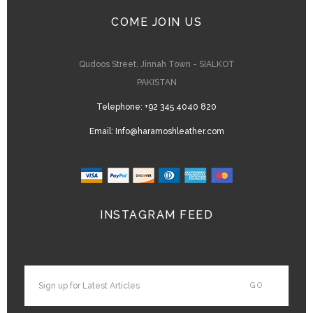
COME JOIN US
Qudoos Street, Jinnah Town - SIALKOT
PAKISTAN
Telephone:
+92 345 4040 820
Email:
Info@haramoshleather.com
INSTAGRAM FEED