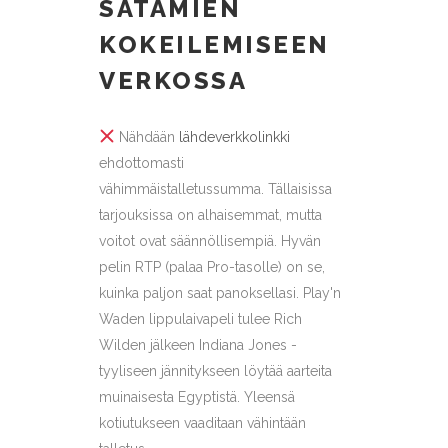
SATAMIEN
KOKEILEMISEEN
VERKOSSA
Nähdään
lähdeverkkolinkki
ehdottomasti
vähimmäistalletussumma. Tällaisissa
tarjouksissa on alhaisemmat, mutta
voitot ovat säännöllisempiä. Hyvän
pelin RTP (palaa Pro-tasolle) on se,
kuinka paljon saat panoksellasi. Play'n
Waden lippulaivapeli tulee Rich
Wilden jälkeen Indiana Jones -
tyyliseen jännitykseen löytää aarteita
muinaisesta Egyptistä. Yleensä
kotiutukseen vaaditaan vähintään