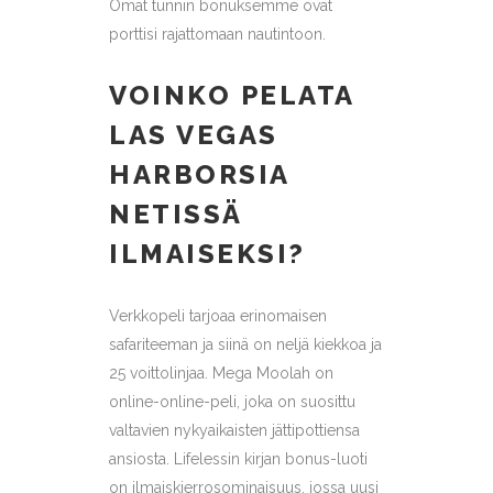
Omat tunnin bonuksemme ovat
porttisi rajattomaan nautintoon.
VOINKO PELATA
LAS VEGAS
HARBORSIA
NETISSÄ
ILMAISEKSI?
Verkkopeli tarjoaa erinomaisen
safariteeman ja siinä on neljä kiekkoa ja
25 voittolinjaa. Mega Moolah on
online-online-peli, joka on suosittu
valtavien nykyaikaisten jättipottiensa
ansiosta. Lifelessin kirjan bonus-luoti
on ilmaiskierrosominaisuus, jossa uusi