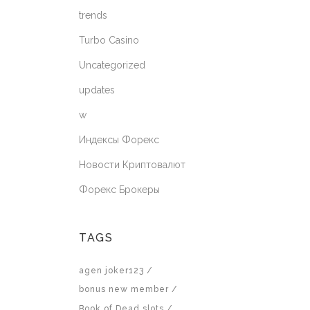
trends
Turbo Casino
Uncategorized
updates
w
Индексы Форекс
Новости Криптовалют
Форекс Брокеры
TAGS
agen joker123
bonus new member
Book of Dead slots