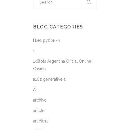
BLOG CATEGORIES
! Без рубрики
1
1xSlots Argentina Oficial Online
Casino
a16z generative ai
Ai
archive
article
article12