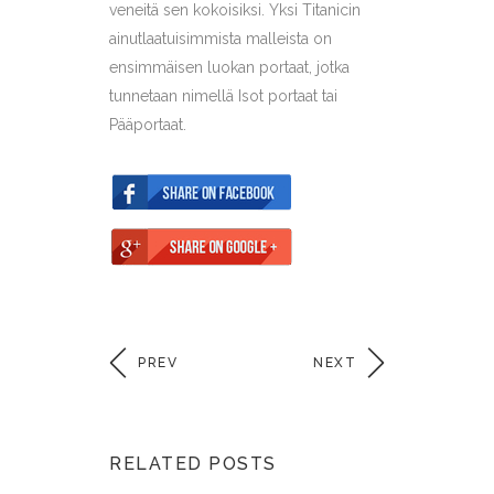
veneitä sen kokoisiksi. Yksi Titanicin
ainutlaatuisimmista malleista on
ensimmäisen luokan portaat, jotka
tunnetaan nimellä Isot portaat tai
Pääportaat.
PREV
NEXT
RELATED POSTS