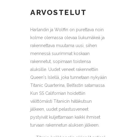
ARVOSTELUT
Harlandin ja Wolffin on purettava noin
kolme olemassa olevaa liukumäkeä ja
rakennettava muutama uusi, siihen
mennessä suurimmat koskaan
rakennetut, sopimaan toistensa
aluksille. Uudet veneet rakennettiin
Queen's Islellä, joka tunnetaan nykyään
Titanic Quarterina, Belfastin satamassa.
Kun SS Californian hoidettiin
välittömästi Titanicin hätäkutsun
jälkeen, uudet pelastusveneet
pystyivät kuljettamaan kaikki ihmiset
turvaan rakennetun aluksen jälkeen.