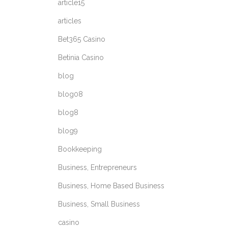
article15
articles
Bet365 Casino
Betinia Casino
blog
blog08
blog8
blog9
Bookkeeping
Business, Entrepreneurs
Business, Home Based Business
Business, Small Business
casino