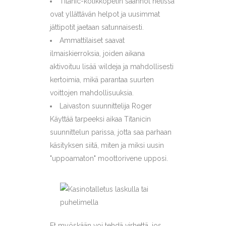
Titanic-kolikkopelin säännöt netissä
ovat yllättävän helpot ja uusimmat
jättipotit jaetaan satunnaisesti.
Ammattilaiset saavat
ilmaiskierroksia, joiden aikana
aktivoituu lisää wildeja ja mahdollisesti
kertoimia, mikä parantaa suurten
voittojen mahdollisuuksia.
Laivaston suunnittelija Roger
Käyttää tarpeeksi aikaa Titanicin
suunnittelun parissa, jotta saa parhaan
käsityksen siitä, miten ja miksi uusin
"uppoamaton" moottorivene upposi.
Et myöskään voi tehdä virhettä, jos