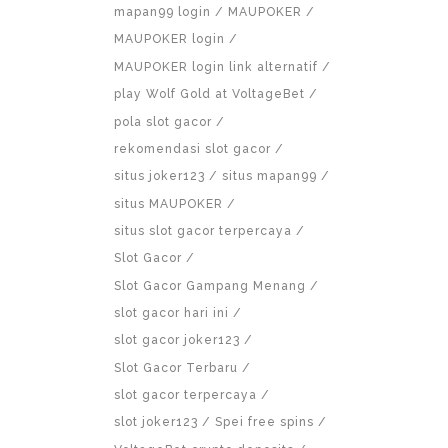
mapan99 login
MAUPOKER
MAUPOKER login
MAUPOKER login link alternatif
play Wolf Gold at VoltageBet
pola slot gacor
rekomendasi slot gacor
situs joker123
situs mapan99
situs MAUPOKER
situs slot gacor terpercaya
Slot Gacor
Slot Gacor Gampang Menang
slot gacor hari ini
slot gacor joker123
Slot Gacor Terbaru
slot gacor terpercaya
slot joker123
Spei free spins