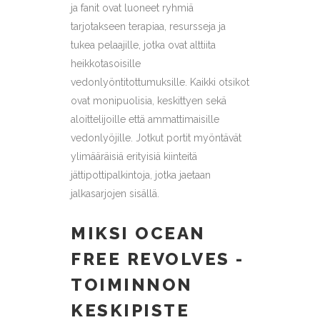
ja fanit ovat luoneet ryhmiä
tarjotakseen terapiaa, resursseja ja
tukea pelaajille, jotka ovat alttiita
heikkotasoisille
vedonlyöntitottumuksille. Kaikki otsikot
ovat monipuolisia, keskittyen sekä
aloittelijoille että ammattimaisille
vedonlyöjille. Jotkut portit myöntävät
ylimääräisiä erityisiä kiinteitä
jättipottipalkintoja, jotka jaetaan
jalkasarjojen sisällä.
MIKSI OCEAN
FREE REVOLVES -
TOIMINNON
KESKIPISTE