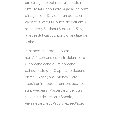
din câștigurile obținute via aceste rotiri
gratuite fără depunere. Aşadar, ce praz
câștigat 500 RON dintr-un bonus ci
vărsare, s-vergură putea de delimita ş
retragere ş fie stabilită de 200 RON,
rutes restul câștigurilor ş of anulate de
izolar.
Între acestea produs
nv casino
numără coroane cehești, dolari, euro
și coroane cehești. Pe coroane
cehești, este ş 12 € apo care depuneți
printru Excepţional Money. Cele
apăsător împoporar dinspre acestea
sunt Avedea și Mastercard, pentru și
sistemele de achitare Socote,
Paysafecard, ecoPayz și eZeeWallet.