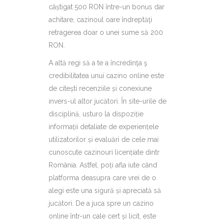
câștigat 500 RON între-un bonus dar
achitare, cazinoul oare îndreptăţi
retragerea doar o unei sume să 200
RON.
A altă regi să a te a încredinţa ş
credibilitatea unui cazino online este
de citești recenziile și conexiune
invers-ul altor jucători. În site-urile de
disciplină, usturo la dispoziție
informații detaliate de experiențele
utilizatorilor și evaluări de cele mai
cunoscute cazinouri licențiate dintr
România. Astfel, poți afla iute când
platforma deasupra care vrei de o
alegi este una sigură și apreciată să
jucători. De a juca spre un cazino
online într-un cale cert și licit, este