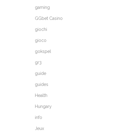
gaming
GGbet Casino
giochi
gioco
gokspel
gr3
guide
guides
Health
Hungary
info
Jeux