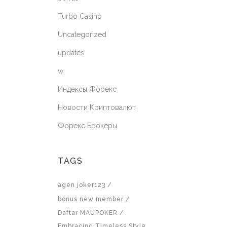
Turbo Casino
Uncategorized
updates
w
Индексы Форекс
Новости Криптовалют
Форекс Брокеры
TAGS
agen joker123
bonus new member
Daftar MAUPOKER
Embracing Timeless Style