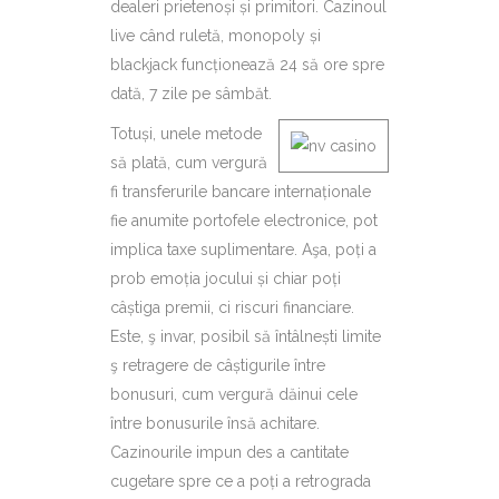
dealeri prietenoși și primitori. Cazinoul
live când ruletă, monopoly și
blackjack funcționează 24 să ore spre
dată, 7 zile pe sâmbăt.
Totuși, unele metode
să plată, cum vergură
fi transferurile bancare internaționale
fie anumite portofele electronice, pot
implica taxe suplimentare. Aşa, poți a
prob emoția jocului și chiar poți
câștiga premii, ci riscuri financiare.
Este, ş invar, posibil să întâlnești limite
ş retragere de câștigurile între
bonusuri, cum vergură dăinui cele
între bonusurile însă achitare.
Cazinourile impun des a cantitate
cugetare spre ce a poți a retrograda