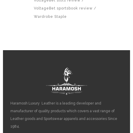
VoltageBet slots review
VoltageBet sportsbook review
Wardrobe Staple
Haramosh Luxury Leather is a leading developer and
manufacturer of quality products which covers a vast range of
Leather goods and Sportswear apparels and accessories Since
1984.