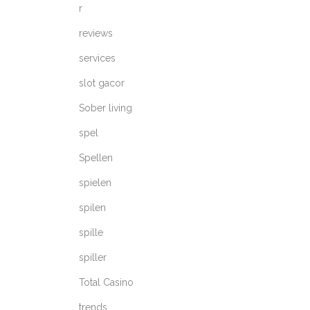
r
reviews
services
slot gacor
Sober living
spel
Spellen
spielen
spilen
spille
spiller
Total Casino
trends