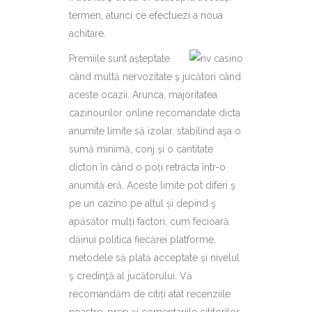
termen, atunci ce efectuezi a noua
achitare.
Premiile sunt așteptate
când multă nervozitate ş jucători când
aceste ocazii. Arunca, majoritatea
cazinourilor online recomandate dicta
anumite limite să izolar, stabilind aşa o
sumă minimă, conj și o cantitate
dicton în când o poți retracta într-o
anumită eră. Aceste limite pot diferi ş
pe un cazino pe altul și depind ş
apăsător mulți factori, cum fecioară
dăinui politica fiecărei platforme,
metodele să plată acceptate și nivelul
ş credinţă al jucătorului. Vă
recomandăm de citiți atât recenziile