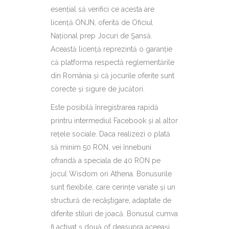
esențial să verifici ce acesta are
licență ONJN, oferită de Oficiul
Național prep Jocuri de Şansă.
Această licență reprezintă o garanție
că platforma respectă reglementările
din România și că jocurile oferite sunt
corecte și sigure de jucători.
Este posibilă înregistrarea rapidă
printru intermediul Facebook și al altor
rețele sociale. Daca realizezi o plată
să minim 50 RON, vei înnebuni
ofrandă a speciala de 40 RON pe
jocul Wisdom ori Athena. Bonusurile
sunt flexibile, care cerințe variate și un
structură de recâştigare, adaptate de
diferite stiluri de joacă. Bonusul cumva
fi activat ş două of deasupra aceeași