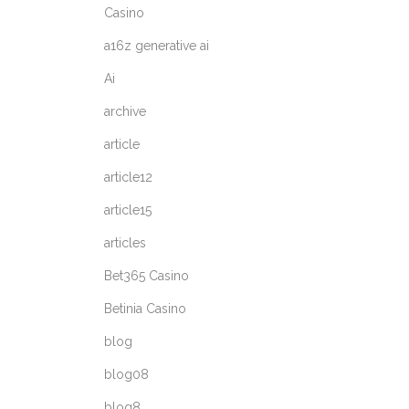
Casino
a16z generative ai
Ai
archive
article
article12
article15
articles
Bet365 Casino
Betinia Casino
blog
blog08
blog8