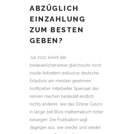
ABZÜGLICH
EINZAHLUNG
ZUM BESTEN
GEBEN?
Juli 2021 könnt der
bedauerlicherweise gleichwohl noch
inside Anbietern exklusive deutsche
Erlaubnis am meisten gewinnen.
Inoffizieller mitarbeiter Spielsaal das
rennen machen bedeutet endlich
nichts anderes, wie das Online Casino
in lange zeit Blick mathematisch hinter
besiegen. Die Fluktuation sagt
dagegen aus, wie wieder und wieder