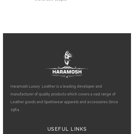
Haramosh Luxury Leather is a leading developer and
manufacturer of quality products which covers a vast range of
Leather goods and Sportswear apparels and accessories Since
1984.
USEFUL LINKS