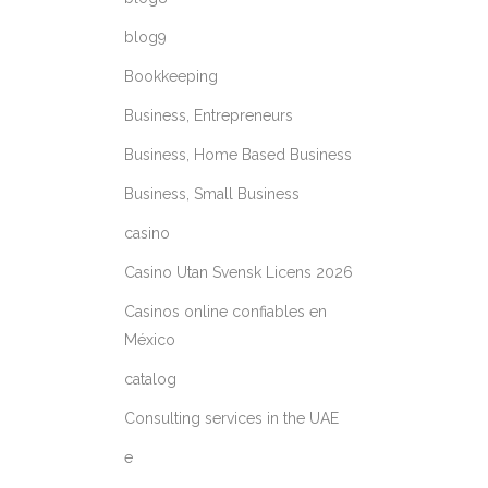
blog9
Bookkeeping
Business, Entrepreneurs
Business, Home Based Business
Business, Small Business
casino
Casino Utan Svensk Licens 2026
Casinos online confiables en
México
catalog
Consulting services in the UAE
e