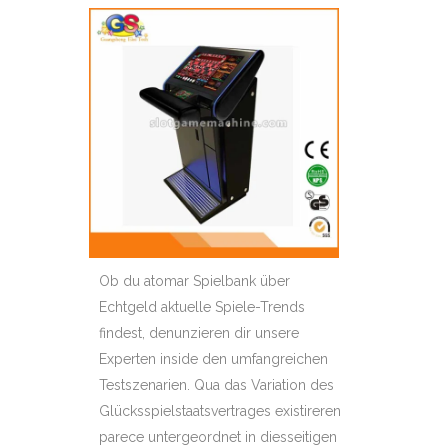
Ob du atomar Spielbank über
Echtgeld aktuelle Spiele-Trends
findest, denunzieren dir unsere
Experten inside den umfangreichen
Testszenarien. Qua das Variation des
Glücksspielstaatsvertrages existireren
parece untergeordnet in diesseitigen