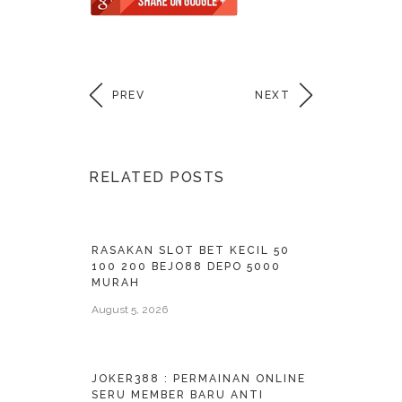
PREV
NEXT
RELATED POSTS
RASAKAN SLOT BET KECIL 50
100 200 BEJO88 DEPO 5000
MURAH
August 5, 2026
JOKER388 : PERMAINAN ONLINE
SERU MEMBER BARU ANTI