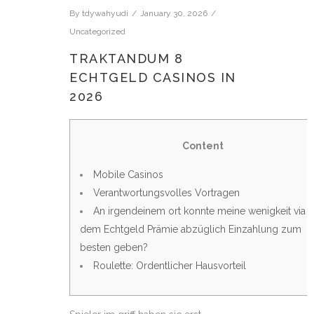
By
tdywahyudi
January 30, 2026
Uncategorized
TRAKTANDUM 8
ECHTGELD CASINOS IN
2026
Content
Mobile Casinos
Verantwortungsvolles Vortragen
An irgendeinem ort konnte meine wenigkeit via
dem Echtgeld Prämie abzüglich Einzahlung zum
besten geben?
Roulette: Ordentlicher Hausvorteil