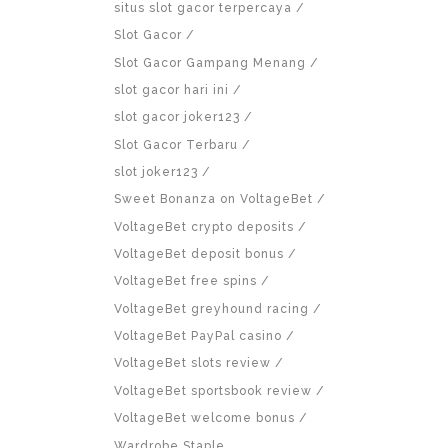
situs slot gacor terpercaya
Slot Gacor
Slot Gacor Gampang Menang
slot gacor hari ini
slot gacor joker123
Slot Gacor Terbaru
slot joker123
Sweet Bonanza on VoltageBet
VoltageBet crypto deposits
VoltageBet deposit bonus
VoltageBet free spins
VoltageBet greyhound racing
VoltageBet PayPal casino
VoltageBet slots review
VoltageBet sportsbook review
VoltageBet welcome bonus
Wardrobe Staple