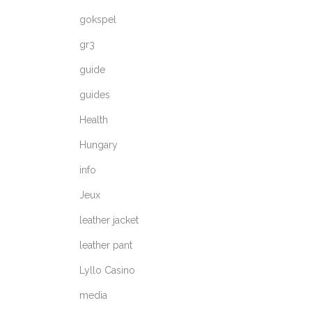
gokspel
gr3
guide
guides
Health
Hungary
info
Jeux
leather jacket
leather pant
Lyllo Casino
media