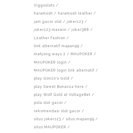
Viggoslots
haramosh
haramosh leather
jam gacor slot
joker123
joker123 maxwin
joker388
Leather Fashion
link alternatif mapan99
mahjong ways 2
MAUPOKER
MAUPOKER login
MAUPOKER login link alternatif
play Gonzo's Gold
play Sweet Bonanza here
play Wolf Gold at VoltageBet
pola slot gacor
rekomendasi slot gacor
situs joker123
situs mapan99
situs MAUPOKER