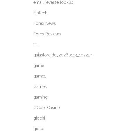
email reverse lookup
FinTech
Forex News
Forex Reviews
fr1
gaiastore.de_20260113_102224
game
game1
Games
gaming
GGbet Casino
giochi
gioco