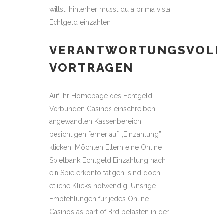
willst, hinterher musst du a prima vista
Echtgeld einzahlen.
VERANTWORTUNGSVOLL
VORTRAGEN
Auf ihr Homepage des Echtgeld
Verbunden Casinos einschreiben,
angewandten Kassenbereich
besichtigen ferner auf ,,Einzahlung”
klicken. Möchten Eltern eine Online
Spielbank Echtgeld Einzahlung nach
ein Spielerkonto tätigen, sind doch
etliche Klicks notwendig. Unsrige
Empfehlungen für jedes Online
Casinos as part of Brd belasten in der