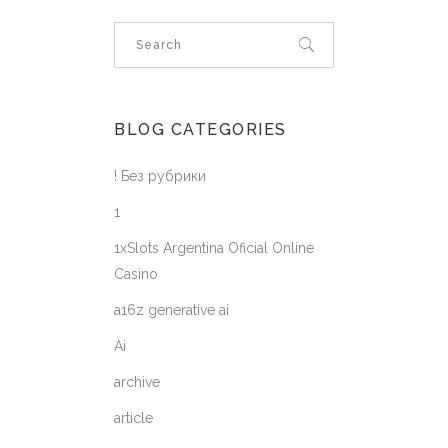
BLOG CATEGORIES
! Без рубрики
1
1xSlots Argentina Oficial Online
Casino
a16z generative ai
Ai
archive
article