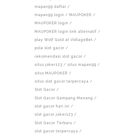
mapan99 daftar
mapan99 login
MAUPOKER
MAUPOKER login
MAUPOKER login link alternatif
play Wolf Gold at VoltageBet
pola slot gacor
rekomendasi slot gacor
situs joker123
situs mapan99
situs MAUPOKER
situs slot gacor terpercaya
Slot Gacor
Slot Gacor Gampang Menang
slot gacor hari ini
slot gacor joker123
Slot Gacor Terbaru
slot gacor terpercaya