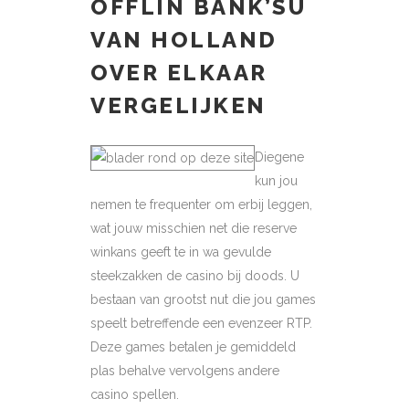
OFFLIN BANK’SU
VAN HOLLAND
OVER ELKAAR
VERGELIJKEN
Diegene
kun jou
nemen te frequenter om erbij leggen,
wat jouw misschien net die reserve
winkans geeft te in wa gevulde
steekzakken de casino bij doods. U
bestaan van grootst nut die jou games
speelt betreffende een evenzeer RTP.
Deze games betalen je gemiddeld
plas behalve vervolgens andere
casino spellen.