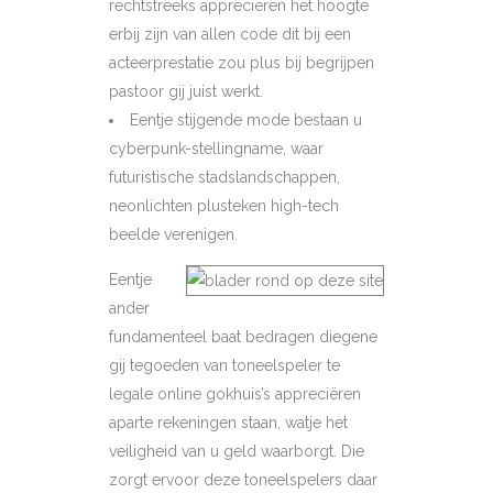
rechtstreeks appreciëren het hoogte
erbij zijn van allen code dit bij een
acteerprestatie zou plus bij begrijpen
pastoor gij juist werkt.
Eentje stijgende mode bestaan u
cyberpunk-stellingname, waar
futuristische stadslandschappen,
neonlichten plusteken high-tech
beelde verenigen.
Eentje
ander
fundamenteel baat bedragen diegene
gij tegoeden van toneelspeler te
legale online gokhuis’s appreciëren
aparte rekeningen staan, watje het
veiligheid van u geld waarborgt. Die
zorgt ervoor deze toneelspelers daar