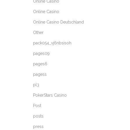
Online Casino
Online Casino
Online Casino Deutschland
Other
pack054_vj6nbsisoh
pages09
pages6
pagess
pl3
PokerStars Casino
Post
posts
press