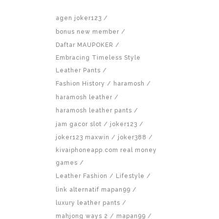
agen joker123
bonus new member
Daftar MAUPOKER
Embracing Timeless Style
Leather Pants
Fashion History
haramosh
haramosh leather
haramosh leather pants
jam gacor slot
joker123
joker123 maxwin
joker388
kivaiphoneapp.com real money
games
Leather Fashion
Lifestyle
link alternatif mapan99
luxury leather pants
mahjong ways 2
mapan99