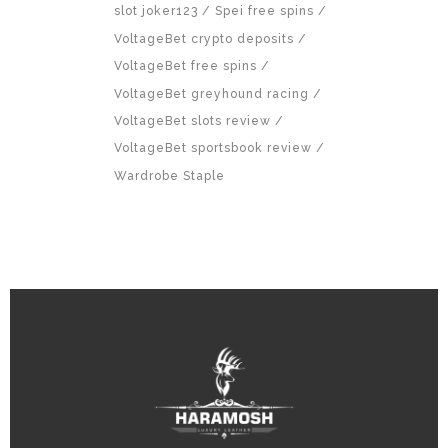
slot joker123
Spei free spins
VoltageBet crypto deposits
VoltageBet free spins
VoltageBet greyhound racing
VoltageBet slots review
VoltageBet sportsbook review
Wardrobe Staple