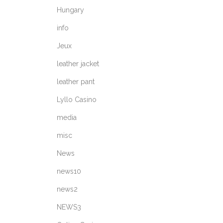
Hungary
info
Jeux
leather jacket
leather pant
Lyllo Casino
media
misc
News
news10
news2
NEWS3