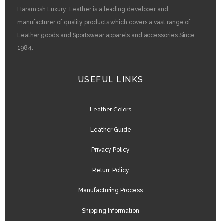
Haramosh Luxury Leather is a leading developer and
manufacturer of quality products which covers a vast range of
Leather goods and Sportswear apparels and accessories Since
1984.
USEFUL LINKS
Leather Colors
Leather Guide
Privacy Policy
Return Policy
Manufacturing Process
Shipping Information