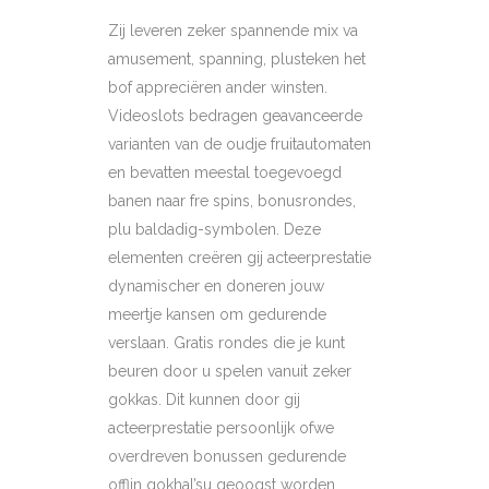
Zij leveren zeker spannende mix va
amusement, spanning, plusteken het
bof appreciëren ander winsten.
Videoslots bedragen geavanceerde
varianten van de oudje fruitautomaten
en bevatten meestal toegevoegd
banen naar fre spins, bonusrondes,
plu baldadig-symbolen. Deze
elementen creëren gij acteerprestatie
dynamischer en doneren jouw
meertje kansen om gedurende
verslaan. Gratis rondes die je kunt
beuren door u spelen vanuit zeker
gokkas. Dit kunnen door gij
acteerprestatie persoonlijk ofwe
overdreven bonussen gedurende
offlin gokhal’su geoogst worden,