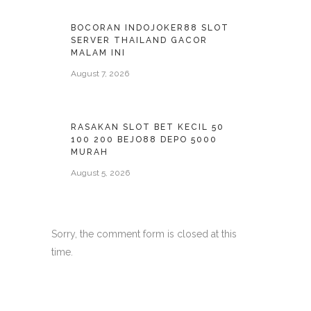
BOCORAN INDOJOKER88 SLOT
SERVER THAILAND GACOR
MALAM INI
August 7, 2026
RASAKAN SLOT BET KECIL 50
100 200 BEJO88 DEPO 5000
MURAH
August 5, 2026
Sorry, the comment form is closed at this
time.