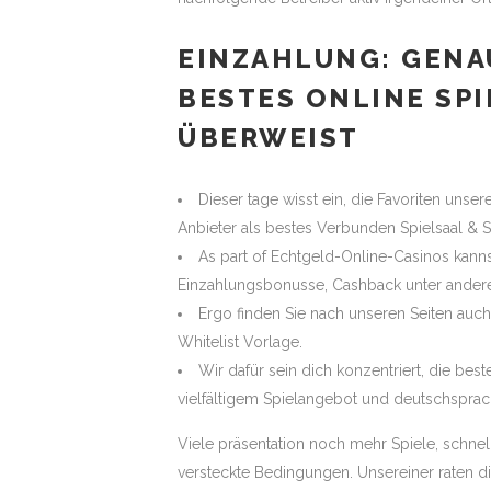
EINZAHLUNG: GENAU
BESTES ONLINE SP
ÜBERWEIST
Dieser tage wisst ein, die Favoriten unse
Anbieter als bestes Verbunden Spielsaal & S
As part of Echtgeld-Online-Casinos kan
Einzahlungsbonusse, Cashback unter ande
Ergo finden Sie nach unseren Seiten auc
Whitelist Vorlage.
Wir dafür sein dich konzentriert, die be
vielfältigem Spielangebot und deutschspra
Viele präsentation noch mehr Spiele, schne
versteckte Bedingungen. Unsereiner raten dir