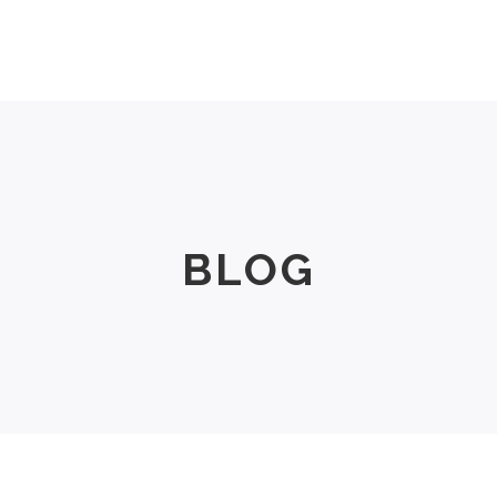
Men
Women
Size Chart
About Us
BLOG