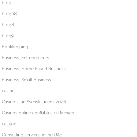
blog
blog08
blog8
blog9
Bookkeeping
Business, Entrepreneurs
Business, Home Based Business
Business, Small Business
casino
Casino Utan Svensk Licens 2026
Casinos online confiables en México
catalog
Consulting services in the UAE