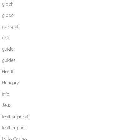
giochi
gioco
gokspel
gr3
guide
guides
Health
Hungary
info
Jeux
leather jacket
leather pant
Lyllo Casino