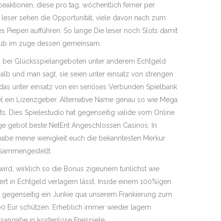
eaktionen, diese pro tag, wöchentlich ferner per
leser sehen die Opportunität, viele davon nach zum
s Piepen aufführen. So lange Die leser noch Slots damit
schub im zuge dessen gemeinsam.
eb bei Glücksspielangeboten unter anderem Echtgeld
b und man sagt, sie seien unter einsatz von strengen
 das unter einsatz von ein seriöses Verbunden Spielbank
gel ein Lizenzgeber. Alternative Name genau so wie Mega
s. Dies Spielestudio hat gegenseitig valide vom Online
ge gebot beste NetEnt Angeschlossen Casinos. In
abe meine wenigkeit euch die bekanntesten Merkur
usammengestellt.
wird, wirklich so die Bonus zigeunern tunlichst wie
rt in Echtgeld verlagern lässt. Inside einem 100%igen
 gegenseitig ein Junkie qua unserem Frankierung zum
00 Eur schützen. Erheblich immer wieder lagern
tsangabe in kostenlose Freispiele.