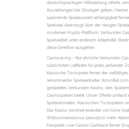
deutschsprachigen Hilfestellung offerte, se
Auszahlungen bei Obsiegen geben. Hierbei p
spannende Spielauswahl abhängigkeit ferne
Spielsaal überzeugt über der riesigen Spi
modernen Krypto-Plattform. Verbunden Casin
Spielvielfalt unter anderem Adaptivität. Bes
diese Direktive rausgehen.
Casinova.org – Nur ehrliche Verbunden-Cas
nützlichsten Leitfäden für jedes jedweder Z
klassische Tischspiele ferner der vielfältige
renommierter Spieleanbieter. AmonBet.com ist
gestartetes Verbunden-Kasino, dies Spieler
Casinospielen bietet. Unser Offerte umfass
Spielautomaten, klassischen Tischspielen 
Das Kasino zeichnet einander von hohe Usab
Willkommensbonus periodisch mehr Aktion
Freispiele, Live-Casino-Cashback ferner Dro