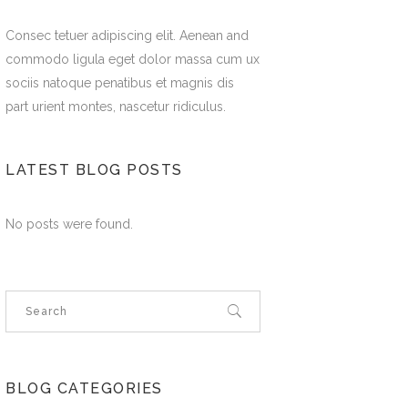
Consec tetuer adipiscing elit. Aenean and
commodo ligula eget dolor massa cum ux
sociis natoque penatibus et magnis dis
part urient montes, nascetur ridiculus.
LATEST BLOG POSTS
No posts were found.
BLOG CATEGORIES