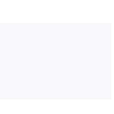
Contact US
LOGIN
0