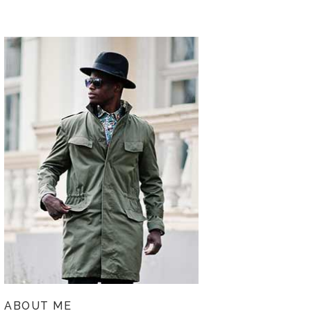
ABOUT ME