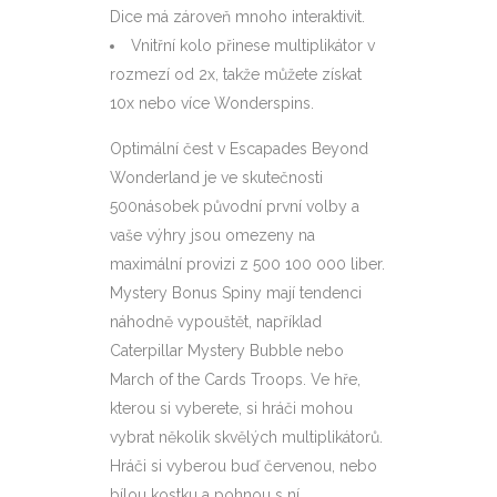
Dice má zároveň mnoho interaktivit.
Vnitřní kolo přinese multiplikátor v
rozmezí od 2x, takže můžete získat
10x nebo více Wonderspins.
Optimální čest v Escapades Beyond
Wonderland je ve skutečnosti
500násobek původní první volby a
vaše výhry jsou omezeny na
maximální provizi z 500 100 000 liber.
Mystery Bonus Spiny mají tendenci
náhodně vypouštět, například
Caterpillar Mystery Bubble nebo
March of the Cards Troops. Ve hře,
kterou si vyberete, si hráči mohou
vybrat několik skvělých multiplikátorů.
Hráči si vyberou buď červenou, nebo
bílou kostku a pohnou s ní