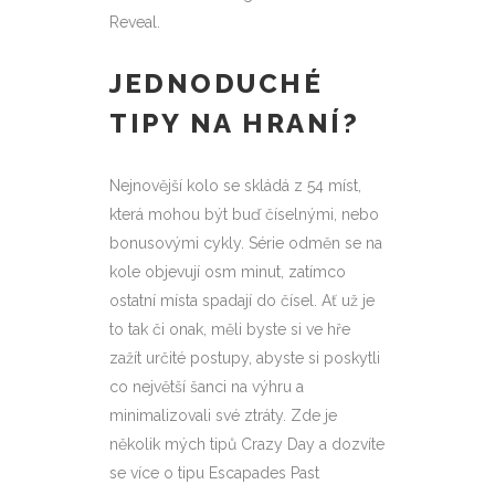
Reveal.
JEDNODUCHÉ
TIPY NA HRANÍ?
Nejnovější kolo se skládá z 54 míst,
která mohou být buď číselnými, nebo
bonusovými cykly. Série odměn se na
kole objevují osm minut, zatímco
ostatní místa spadají do čísel. Ať už je
to tak či onak, měli byste si ve hře
zažít určité postupy, abyste si poskytli
co největší šanci na výhru a
minimalizovali své ztráty. Zde je
několik mých tipů Crazy Day a dozvíte
se více o tipu Escapades Past