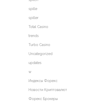
spille
spiller
Total Casino
trends
Turbo Casino
Uncategorized
updates
w
Индексы Форекс
Новости Криптовалют
Форекс Брокеры