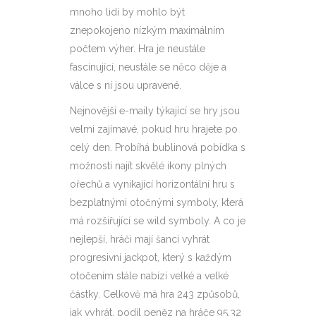
mnoho lidí by mohlo být
znepokojeno nízkým maximálním
počtem výher. Hra je neustále
fascinující, neustále se něco děje a
válce s ní jsou upravené.
Nejnovější e-maily týkající se hry jsou
velmi zajímavé, pokud hru hrajete po
celý den. Probíhá bublinová pobídka s
možností najít skvělé ikony plných
ořechů a vynikající horizontální hru s
bezplatnými otočnými symboly, která
má rozšiřující se wild symboly. A co je
nejlepší, hráči mají šanci vyhrát
progresivní jackpot, který s každým
otočením stále nabízí velké a velké
částky. Celkově má ​​hra 243 způsobů,
jak vyhrát, podíl peněz na hráče 95,32