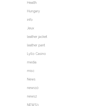
Health
Hungary
info
Jeux
leather jacket
leather pant
Lyllo Casino
media
misc
News
news10
news2
NEWS3