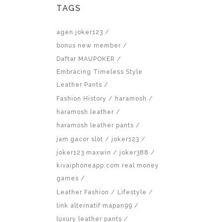
TAGS
agen joker123
bonus new member
Daftar MAUPOKER
Embracing Timeless Style
Leather Pants
Fashion History
haramosh
haramosh leather
haramosh leather pants
jam gacor slot
joker123
joker123 maxwin
joker388
kivaiphoneapp.com real money
games
Leather Fashion
Lifestyle
link alternatif mapan99
luxury leather pants