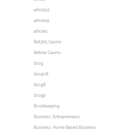
article12
article15
articles
Bet365 Casino
Betinia Casino
blog
blog08
blog8
blog9
Bookkeeping
Business, Entrepreneurs
Business, Home Based Business