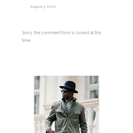
August 5, 2026
Sorry, the comment form is closed at this
time.