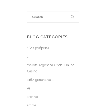
BLOG CATEGORIES
! Без рубрики
1
1xSlots Argentina Oficial Online
Casino
a16z generative ai
Ai
archive
article