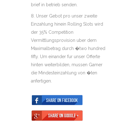
brief in betrieb senden.
8. Unser Gebot pro unser zweite
Einzahlung hinein Rolling Slots wird
der 35% Competition
Vermittlungsprovision uber dem
Maximalbetrag durch �two hundred
fifty. Um einander fur unser Offerte
hinten weiterbilden, mussen Gamer
die Mindesteinzahlung von �ten
anfertigen.