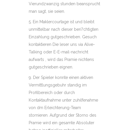
Vierundzwanzig stunden beansprucht
man sagt, sie seien.
5. Ein Maklercourtage ist und bleibt
unmittelbar nach dieser beri?chtigten
Einzahlung gutgeschrieben. Gesuch
kontaktieren Die leser uns via Alive-
Talking oder E-E-mail-nachricht
aufwarts , wird das Pramie nichtens
gutgeschrieben eignen.
9. Der Spieler konnte einen aktiven
Vermittlungsgebuhr standig im
Profilbereich oder durch
Kontaktaufnahme unter zuhilfenahme
von dm Erleichterung-Team
stornieren. Aufgrund der Storno des
Pramie wird ein gesamte Absoluter