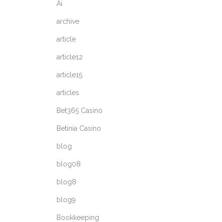
Ai
archive
article
article12
article15
articles
Bet365 Casino
Betinia Casino
blog
blog08
blog8
blog9
Bookkeeping