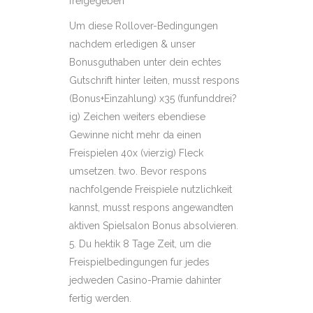
freigegeben
Um diese Rollover-Bedingungen
nachdem erledigen & unser
Bonusguthaben unter dein echtes
Gutschrift hinter leiten, musst respons
(Bonus+Einzahlung) x35 (funfunddrei?
ig) Zeichen weiters ebendiese
Gewinne nicht mehr da einen
Freispielen 40x (vierzig) Fleck
umsetzen. two. Bevor respons
nachfolgende Freispiele nutzlichkeit
kannst, musst respons angewandten
aktiven Spielsalon Bonus absolvieren.
5. Du hektik 8 Tage Zeit, um die
Freispielbedingungen fur jedes
jedweden Casino-Pramie dahinter
fertig werden.