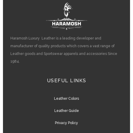
Haramosh Luxury Leather is a leading developer and
manufacturer of quality products which covers a vast range of
Leather goods and Sportswear apparels and accessories Since
1984.
USEFUL LINKS
Leather Colors
Leather Guide
Privacy Policy