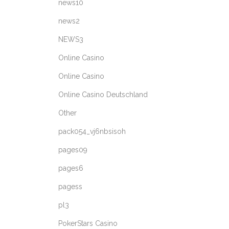
news10
news2
NEWS3
Online Casino
Online Casino
Online Casino Deutschland
Other
pack054_vj6nbsisoh
pages09
pages6
pagess
pl3
PokerStars Casino