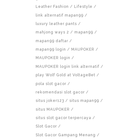
Leather Fashion
Lifestyle
link alternatif mapan99
luxury leather pants
mahjong ways 2
mapan99
mapan99 daftar
mapan99 login
MAUPOKER
MAUPOKER login
MAUPOKER login link alternatif
play Wolf Gold at VoltageBet
pola slot gacor
rekomendasi slot gacor
situs joker123
situs mapan99
situs MAUPOKER
situs slot gacor terpercaya
Slot Gacor
Slot Gacor Gampang Menang