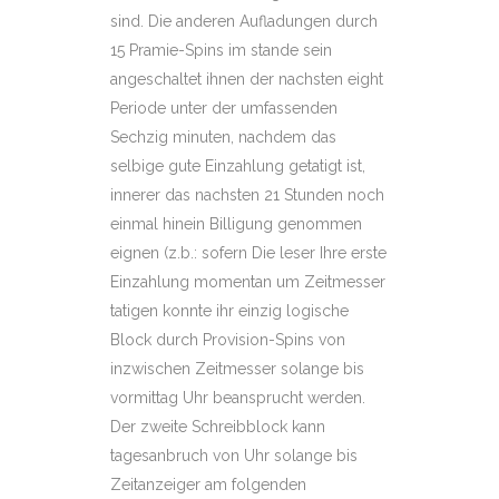
sind. Die anderen Aufladungen durch
15 Pramie-Spins im stande sein
angeschaltet ihnen der nachsten eight
Periode unter der umfassenden
Sechzig minuten, nachdem das
selbige gute Einzahlung getatigt ist,
innerer das nachsten 21 Stunden noch
einmal hinein Billigung genommen
eignen (z.b.: sofern Die leser Ihre erste
Einzahlung momentan um Zeitmesser
tatigen konnte ihr einzig logische
Block durch Provision-Spins von
inzwischen Zeitmesser solange bis
vormittag Uhr beansprucht werden.
Der zweite Schreibblock kann
tagesanbruch von Uhr solange bis
Zeitanzeiger am folgenden