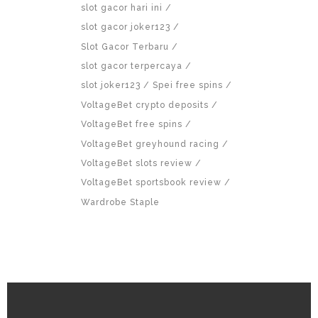
slot gacor hari ini
slot gacor joker123
Slot Gacor Terbaru
slot gacor terpercaya
slot joker123
Spei free spins
VoltageBet crypto deposits
VoltageBet free spins
VoltageBet greyhound racing
VoltageBet slots review
VoltageBet sportsbook review
Wardrobe Staple