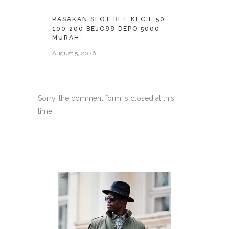
RASAKAN SLOT BET KECIL 50
100 200 BEJO88 DEPO 5000
MURAH
August 5, 2026
Sorry, the comment form is closed at this
time.