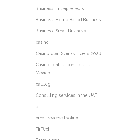
Business, Entrepreneurs
Business, Home Based Business
Business, Small Business
casino
Casino Utan Svensk Licens 2026
Casinos online confiables en
México
catalog
Consulting services in the UAE
e
email reverse lookup
FinTech