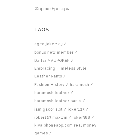
Форекс Брокеры
TAGS
agen joker123
bonus new member
Daftar MAUPOKER
Embracing Timeless Style
Leather Pants
Fashion History
haramosh
haramosh leather
haramosh leather pants
jam gacor slot
joker123
joker123 maxwin
joker388
kivaiphoneapp.com real money
games