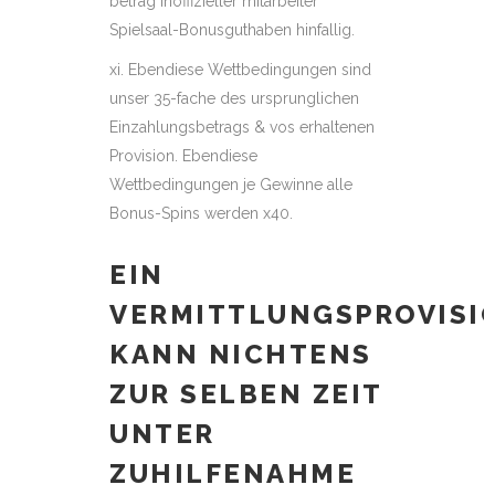
betrag inoffizieller mitarbeiter
Spielsaal-Bonusguthaben hinfallig.
xi. Ebendiese Wettbedingungen sind
unser 35-fache des ursprunglichen
Einzahlungsbetrags & vos erhaltenen
Provision. Ebendiese
Wettbedingungen je Gewinne alle
Bonus-Spins werden x40.
EIN
VERMITTLUNGSPROVISI
KANN NICHTENS
ZUR SELBEN ZEIT
UNTER
ZUHILFENAHME