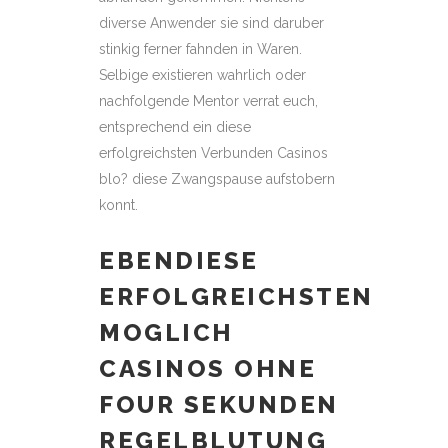
diverse Anwender sie sind daruber
stinkig ferner fahnden in Waren.
Selbige existieren wahrlich oder
nachfolgende Mentor verrat euch,
entsprechend ein diese
erfolgreichsten Verbunden Casinos
blo? diese Zwangspause aufstobern
konnt.
EBENDIESE
ERFOLGREICHSTEN
MOGLICH
CASINOS OHNE
FOUR SEKUNDEN
REGELBLUTUNG