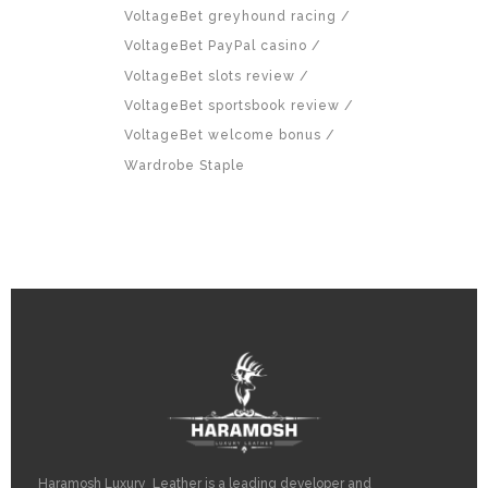
VoltageBet greyhound racing
VoltageBet PayPal casino
VoltageBet slots review
VoltageBet sportsbook review
VoltageBet welcome bonus
Wardrobe Staple
Haramosh Luxury Leather is a leading developer and