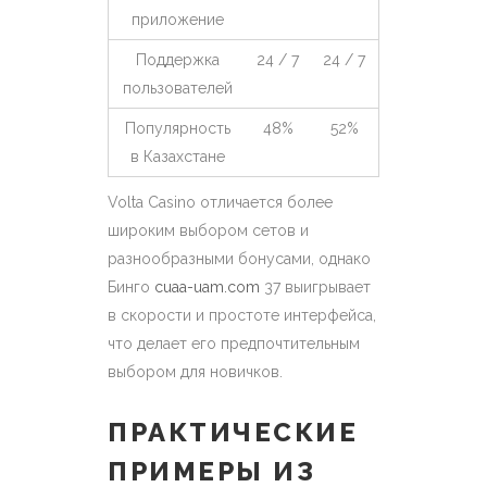
приложение
Поддержка
24 / 7
24 / 7
пользователей
Популярность
48%
52%
в Казахстане
Volta Casino отличается более
широким выбором сетов и
разнообразными бонусами, однако
Бинго
cuaa-uam.com
37 выигрывает
в скорости и простоте интерфейса,
что делает его предпочтительным
выбором для новичков.
ПРАКТИЧЕСКИЕ
ПРИМЕРЫ ИЗ