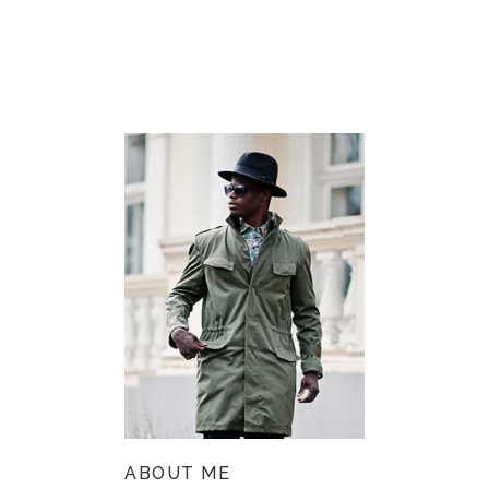
ABOUT ME