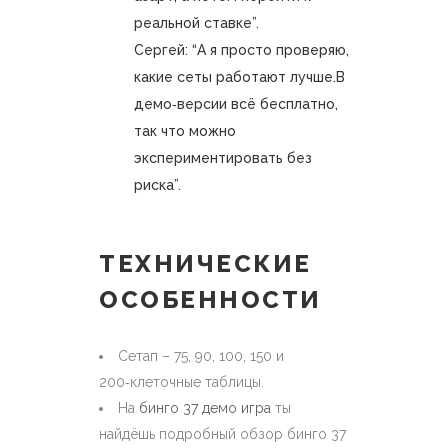
реальной ставке”.
Сергей: “А я просто проверяю,
какие сеты работают лучше.В
демо‑версии всё бесплатно,
так что можно
экспериментировать без
риска”.
ТЕХНИЧЕСКИЕ
ОСОБЕННОСТИ
Сетап – 75, 90, 100, 150 и
200‑клеточные таблицы.
На
бинго 37 демо игра
ты
найдёшь подробный обзор бинго 37