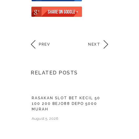
PREV
NEXT
RELATED POSTS
RASAKAN SLOT BET KECIL 50
100 200 BEJO88 DEPO 5000
MURAH
August 5, 2026