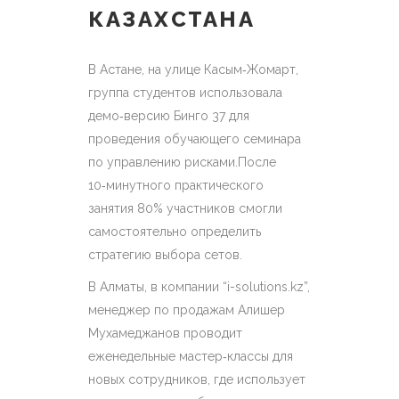
КАЗАХСТАНА
В Астане, на улице Касым‑Жомарт,
группа студентов использовала
демо‑версию Бинго 37 для
проведения обучающего семинара
по управлению рисками.После
10‑минутного практического
занятия 80% участников смогли
самостоятельно определить
стратегию выбора сетов.
В Алматы, в компании “i-solutions.kz”,
менеджер по продажам Алишер
Мухамеджанов проводит
еженедельные мастер‑классы для
новых сотрудников, где использует