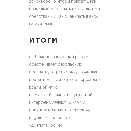
демо‑версию, чтобы показать, как
правильно управлять виртуальными
средствами и как оценивать шансы
на выигрыш.
ИТОГИ
Демонстрационный режим
обеспечивает безопасную и
бесплатную тренировку, повышая
вероятность успешного перехода к
реальной игре.
Быстрый темп и интуитивный
интерфейс делают Бинго 37
привлекательным для игроков,
ищущих мгновенное
удовлетворение.