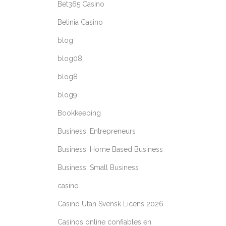
Bet365 Casino
Betinia Casino
blog
blog08
blog8
blog9
Bookkeeping
Business, Entrepreneurs
Business, Home Based Business
Business, Small Business
casino
Casino Utan Svensk Licens 2026
Casinos online confiables en