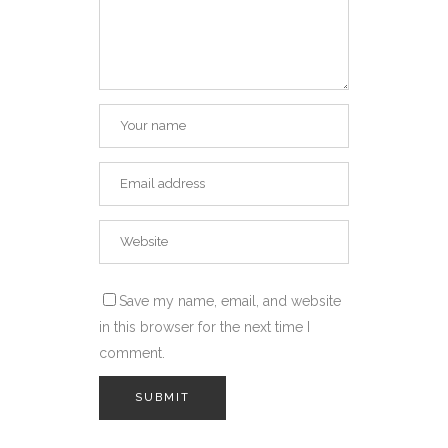
Save my name, email, and website
in this browser for the next time I
comment.