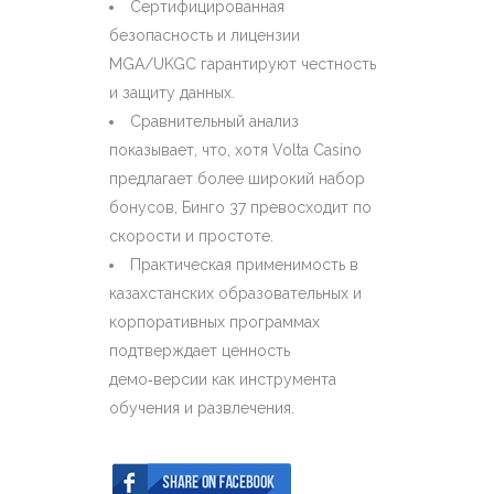
Сертифицированная
безопасность и лицензии
MGA/UKGC гарантируют честность
и защиту данных.
Сравнительный анализ
показывает, что, хотя Volta Casino
предлагает более широкий набор
бонусов, Бинго 37 превосходит по
скорости и простоте.
Практическая применимость в
казахстанских образовательных и
корпоративных программах
подтверждает ценность
демо‑версии как инструмента
обучения и развлечения.