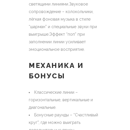
светящими линиями.Звуковое
сопровождение – колокольчики,
лёгкая фоновая музыка в стиле
“шарман” и специальные звуки при
выигрыше.Эффект “поп” при
заполнении линии усиливает
эмоциональное восприятие.
МЕХАНИКА И
БОНУСЫ
Классические линии –
горизонтальные, вертикальные и
диагональные.
Бонусные раунды – “Счастливый
круг”, где можно выиграть