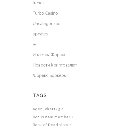
trends
Turbo Casino
Uncategorized
updates
w
Индексы Форекс
Новости Криптовалют
Форекс Брокеры
TAGS
agen joker123
bonus new member
Book of Dead slots