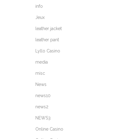
info
Jeux
leather jacket
leather pant
Lyllo Casino
media
misc
News
news10
news2
NEWS3
Online Casino