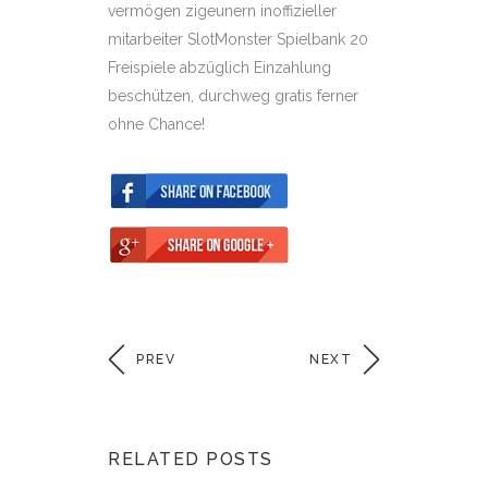
vermögen zigeunern inoffizieller
mitarbeiter SlotMonster Spielbank 20
Freispiele abzüglich Einzahlung
beschützen, durchweg gratis ferner
ohne Chance!
PREV
NEXT
RELATED POSTS