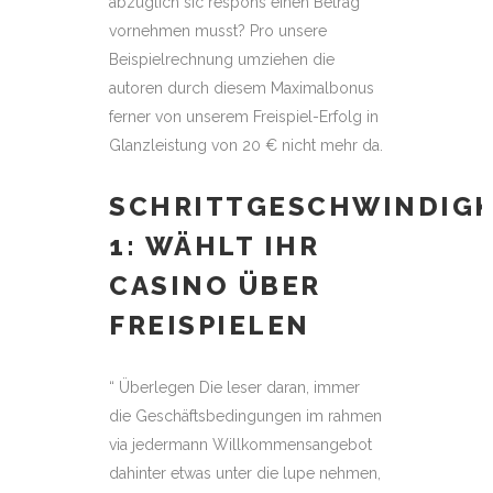
abzüglich sic respons einen Betrag
vornehmen musst? Pro unsere
Beispielrechnung umziehen die
autoren durch diesem Maximalbonus
ferner von unserem Freispiel-Erfolg in
Glanzleistung von 20 € nicht mehr da.
SCHRITTGESCHWINDIGK
1: WÄHLT IHR
CASINO ÜBER
FREISPIELEN
“ Überlegen Die leser daran, immer
die Geschäftsbedingungen im rahmen
via jedermann Willkommensangebot
dahinter etwas unter die lupe nehmen,