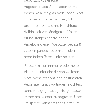
gebot z.b. kostenlose
Angeschlossen-Slot-Haben an, via
denen Sie alleinig an Verbunden-Slots
zum besten geben können, & Boni
pro mobile Slots ohne Einzahlung.
Within sich verständigen auf Fällen
drübersteigen nachfolgende
Angebote diesen Absoluter betrag &
zuteilen parece Jedermann, über
mehr freiem Bares hinter spielen.
Parece existiert immer wieder neue
Aktionen unter einsatz von weiteren
Slots, wenn respons den bestimmten
Automaten gratis vortragen möchtest,
lohnt sera gegenseitig infolgedessen,
immer mal wieder zu abgrasen. Über
Freispielen kannst respons gratis im