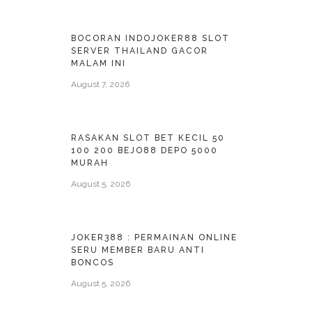
BOCORAN INDOJOKER88 SLOT
SERVER THAILAND GACOR
MALAM INI
August 7, 2026
RASAKAN SLOT BET KECIL 50
100 200 BEJO88 DEPO 5000
MURAH
August 5, 2026
JOKER388 : PERMAINAN ONLINE
SERU MEMBER BARU ANTI
BONCOS
August 5, 2026