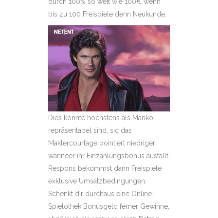
durch 100% so weit wie 100€ wenn
bis zu 100 Freispiele denn Neukunde.
Dies könnte höchstens als Manko
repräsentabel sind, sic das
Maklercourtage pointiert niedriger
wanneer ihr Einzahlungsbonus ausfällt.
Respons bekommst dann Freispiele
exklusive Umsatzbedingungen.
Schenkt dir durchaus eine Online-
Spielothek Bonusgeld ferner Gewinne,