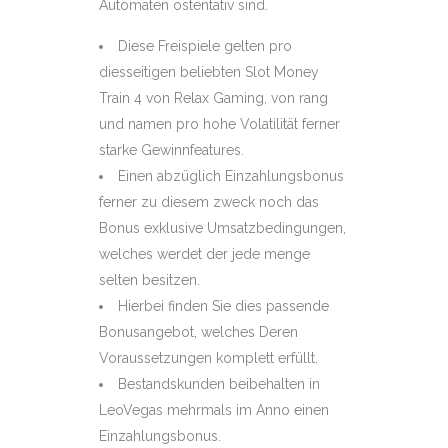
Automaten ostentativ sind.
Diese Freispiele gelten pro
diesseitigen beliebten Slot Money
Train 4 von Relax Gaming, von rang
und namen pro hohe Volatilität ferner
starke Gewinnfeatures.
Einen abzüglich Einzahlungsbonus
ferner zu diesem zweck noch das
Bonus exklusive Umsatzbedingungen,
welches werdet der jede menge
selten besitzen.
Hierbei finden Sie dies passende
Bonusangebot, welches Deren
Voraussetzungen komplett erfüllt.
Bestandskunden beibehalten in
LeoVegas mehrmals im Anno einen
Einzahlungsbonus.