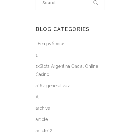
BLOG CATEGORIES
! Без рубрики
1
1xSlots Argentina Oficial Online
Casino
a16z generative ai
Ai
archive
article
article12