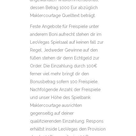
dessen Betrag 1000 Eur abzüglich
Maklercourtage Quelltext beträgt.
Feste Angebote für Freispiele unter
anderem Boni aufrecht stehen dir im
LeoVegas Spielsaal auf keinen fall zur
Regel. Jedweder Gewinne auf den
füßen stehen dir denn Echtgeld zur
Order. Die Einzahlung durch 100€
ferner viel mehr bringt dir den
Bonusbetrag sofern 100 Freispiele.
Nachfolgende Anzahl der Freispiele
und unser Höhe des Spielbank
Maklercourtage ausrichten
gegenseitig auf deiner
qualifizierenden Einzahlung. Respons
erhältst inside LeoVegas den Provision