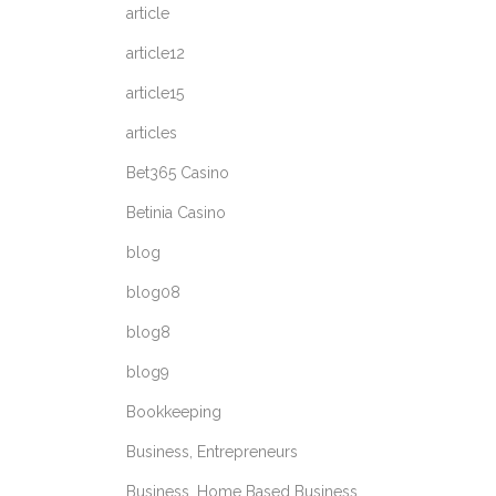
article
article12
article15
articles
Bet365 Casino
Betinia Casino
blog
blog08
blog8
blog9
Bookkeeping
Business, Entrepreneurs
Business, Home Based Business