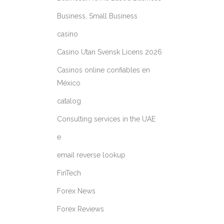
Business, Small Business
casino
Casino Utan Svensk Licens 2026
Casinos online confiables en
México
catalog
Consulting services in the UAE
e
email reverse lookup
FinTech
Forex News
Forex Reviews