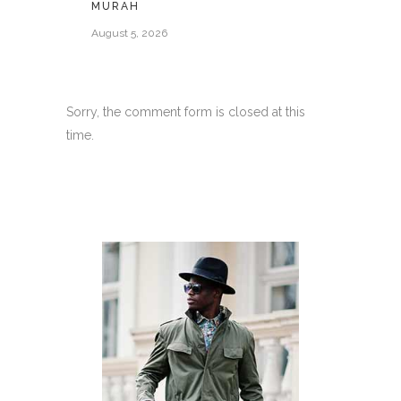
MURAH
August 5, 2026
Sorry, the comment form is closed at this
time.