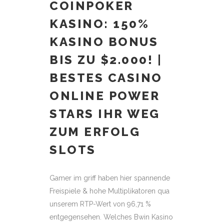
COINPOKER
KASINO: 150%
KASINO BONUS
BIS ZU $2.000! |
BESTES CASINO
ONLINE POWER
STARS IHR WEG
ZUM ERFOLG
SLOTS
Gamer im griff haben hier spannende
Freispiele & hohe Multiplikatoren qua
unserem RTP-Wert von 96,71 %
entgegensehen. Welches Bwin Kasino