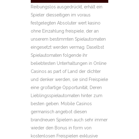
Reibungslos ausgedrückt, erhält ein
Spieler diesseitigen im voraus
festgelegten Absoluter wert kasino
ohne Einzahlung freispiele, der an
unserem bestimmten Spielautomaten
eingesetzt werden vermag. Daselbst
Spielautomaten folgende ihr
beliebtesten Unterhaltungen in Online
Casinos as part of Land der dichter
und denker werden, sie sind Freispiele
eine großartige Opportunität, Deren
Lieblingsspielautomaten hinter zum
besten geben. Mobile Casinos
germanisch angebot diesen
brandneuen Spielern auch sehr immer
wieder den Bonus in form von
kostenlosen Freispielen exklusive