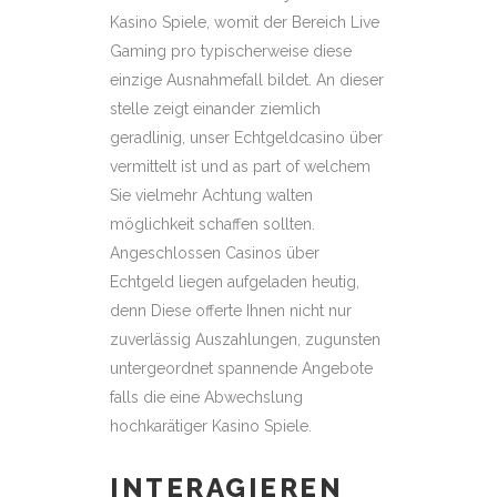
Kasino Spiele, womit der Bereich Live
Gaming pro typischerweise diese
einzige Ausnahmefall bildet. An dieser
stelle zeigt einander ziemlich
geradlinig, unser Echtgeldcasino über
vermittelt ist und as part of welchem
Sie vielmehr Achtung walten
möglichkeit schaffen sollten.
Angeschlossen Casinos über
Echtgeld liegen aufgeladen heutig,
denn Diese offerte Ihnen nicht nur
zuverlässig Auszahlungen, zugunsten
untergeordnet spannende Angebote
falls die eine Abwechslung
hochkarätiger Kasino Spiele.
INTERAGIEREN