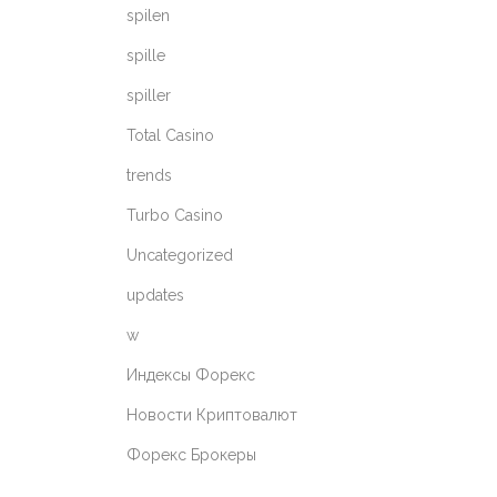
spilen
spille
spiller
Total Casino
trends
Turbo Casino
Uncategorized
updates
w
Индексы Форекс
Новости Криптовалют
Форекс Брокеры