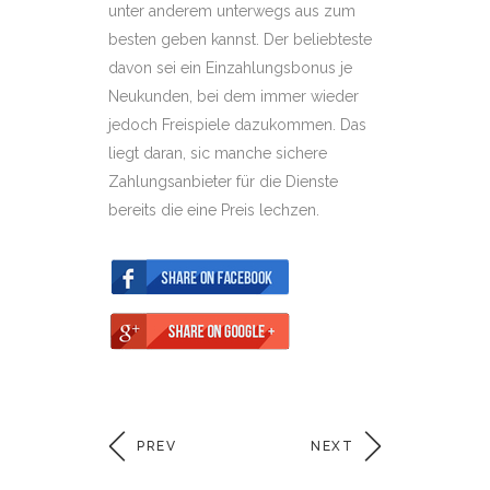
unter anderem unterwegs aus zum
besten geben kannst. Der beliebteste
davon sei ein Einzahlungsbonus je
Neukunden, bei dem immer wieder
jedoch Freispiele dazukommen. Das
liegt daran, sic manche sichere
Zahlungsanbieter für die Dienste
bereits die eine Preis lechzen.
PREV
NEXT