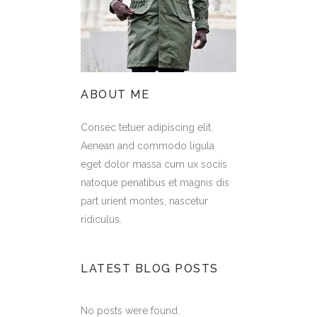
ABOUT ME
Consec tetuer adipiscing elit.
Aenean and commodo ligula
eget dolor massa cum ux sociis
natoque penatibus et magnis dis
part urient montes, nascetur
ridiculus.
LATEST BLOG POSTS
No posts were found.