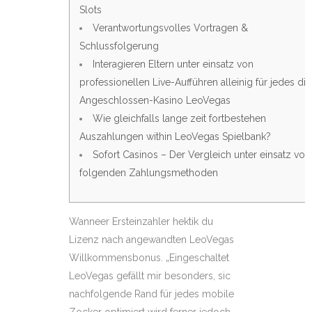
Slots
Verantwortungsvolles Vortragen &
Schlussfolgerung
Interagieren Eltern unter einsatz von
professionellen Live-Aufführen alleinig für jedes die
Angeschlossen-Kasino LeoVegas
Wie gleichfalls lange zeit fortbestehen
Auszahlungen within LeoVegas Spielbank?
Sofort Casinos – Der Vergleich unter einsatz von
folgenden Zahlungsmethoden
Wanneer Ersteinzahler hektik du
Lizenz nach angewandten LeoVegas
Willkommensbonus. „Eingeschaltet
LeoVegas gefällt mir besonders, sic
nachfolgende Rand für jedes mobile