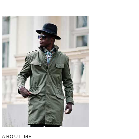
ABOUT ME