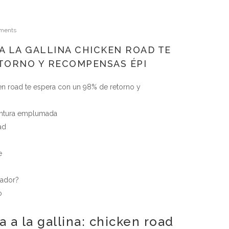
ments
 A LA GALLINA CHICKEN ROAD TE
ETORNO Y RECOMPENSAS ÉPI
icken road te espera con un 98% de retorno y
entura emplumada
ad
e
gador?
o
a a la gallina: chicken road