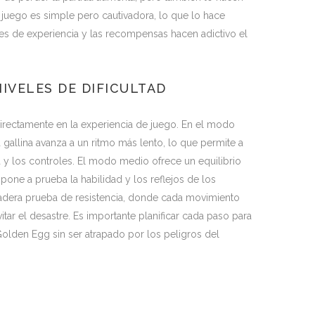
juego es simple pero cautivadora, lo que lo hace
es de experiencia y las recompensas hacen adictivo el
NIVELES DE DIFICULTAD
 directamente en la experiencia de juego. En el modo
a gallina avanza a un ritmo más lento, lo que permite a
a y los controles. El modo medio ofrece un equilibrio
pone a prueba la habilidad y los reflejos de los
adera prueba de resistencia, donde cada movimiento
ar el desastre. Es importante planificar cada paso para
Golden Egg sin ser atrapado por los peligros del