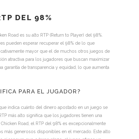
RTP DEL 98%
en Road es su alto RTP (Return to Player) del 98%.
dores pueden esperar recuperar el 98% de lo que
nificativamente mayor que el de muchos otros juegos de
pción atractiva para los jugadores que buscan maximizar
una garantía de transparencia y equidad, lo que aumenta
IFICA PARA EL JUGADOR?
e que indica cuánto del dinero apostado en un juego se
RTP más alto significa que los jugadores tienen una
e Chicken Road, el RTP del 98% es excepcionalmente
gos más generosos disponibles en el mercado. Este alto