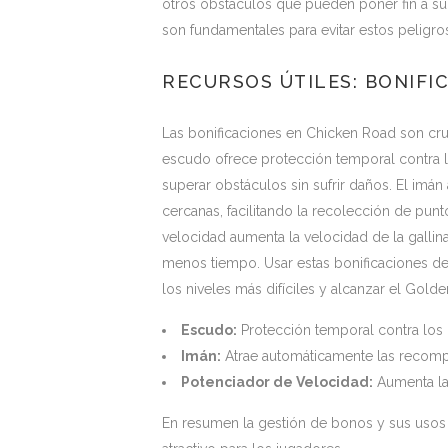
otros obstáculos que pueden poner fin a su 
son fundamentales para evitar estos peligro
RECURSOS ÚTILES: BONIFI
Las bonificaciones en Chicken Road son cruc
escudo ofrece protección temporal contra l
superar obstáculos sin sufrir daños. El im
cercanas, facilitando la recolección de punt
velocidad aumenta la velocidad de la gallin
menos tiempo. Usar estas bonificaciones de
los niveles más difíciles y alcanzar el Gold
Escudo:
Protección temporal contra los 
Imán:
Atrae automáticamente las recom
Potenciador de Velocidad:
Aumenta la 
En resumen la gestión de bonos y sus usos 