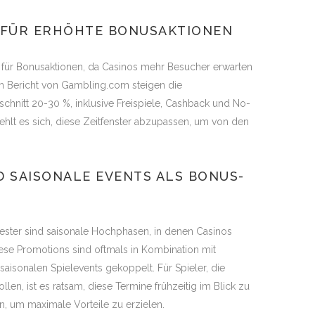
FÜR ERHÖHTE BONUSAKTIONEN
 für Bonusaktionen, da Casinos mehr Besucher erwarten
em Bericht von Gambling.com steigen die
nitt 20-30 %, inklusive Freispiele, Cashback und No-
iehlt es sich, diese Zeitfenster abzupassen, um von den
 SAISONALE EVENTS ALS BONUS-
vester sind saisonale Hochphasen, in denen Casinos
iese Promotions sind oftmals in Kombination mit
aisonalen Spielevents gekoppelt. Für Spieler, die
llen, ist es ratsam, diese Termine frühzeitig im Blick zu
n, um maximale Vorteile zu erzielen.