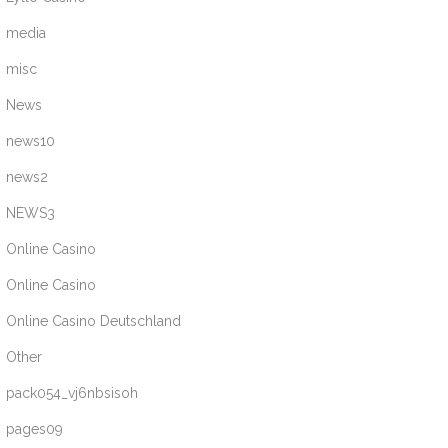
media
misc
News
news10
news2
NEWS3
Online Casino
Online Casino
Online Casino Deutschland
Other
pack054_vj6nbsisoh
pages09