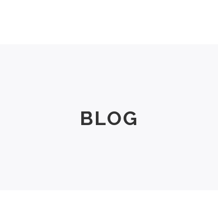
Men
Women
Size Chart
About Us
BLOG