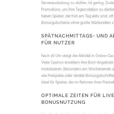
Serverauslastung zu stoßen, ist gering. Zud
Promotions, um ihre Tagesrotation zu starte
haben Spieler, die früh am Tag aktiv sind, oft
Bonusgutscheine ohne große Wartezeiten zu
SPÄTNACHMITTAGS- UND A
FÜR NUTZER
Nach 16 Uhr steigt die Aktivität in Online-Ca
Viele Casinos erweitern ihre Boni-Angebote
mobilisieren. Besonders am Wochenende, ab 
wie Freispiele oder direkte Bonusgutschrifte
ideal für Spieler, die im Rahmen ihrer Freiz
OPTIMALE ZEITEN FÜR LIV
BONUSNUTZUNG