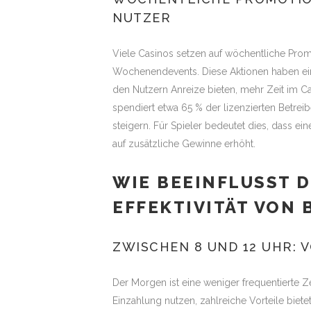
NUTZER
Viele Casinos setzen auf wöchentliche Prom
Wochenendevents. Diese Aktionen haben ein
den Nutzern Anreize bieten, mehr Zeit im Ca
spendiert etwa 65 % der lizenzierten Betre
steigern. Für Spieler bedeutet dies, dass 
auf zusätzliche Gewinne erhöht.
WIE BEEINFLUSST D
EFFEKTIVITÄT VON
ZWISCHEN 8 UND 12 UHR:
Der Morgen ist eine weniger frequentierte Ze
Einzahlung nutzen, zahlreiche Vorteile biete