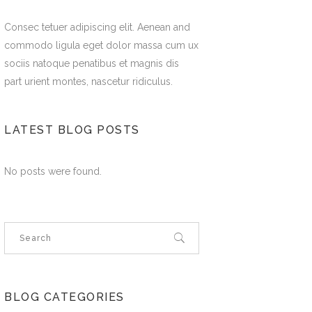
Consec tetuer adipiscing elit. Aenean and
commodo ligula eget dolor massa cum ux
sociis natoque penatibus et magnis dis
part urient montes, nascetur ridiculus.
LATEST BLOG POSTS
No posts were found.
BLOG CATEGORIES