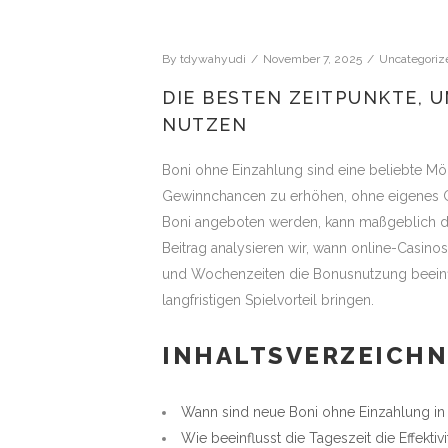
By
tdywahyudi
November 7, 2025
Uncategoriz
DIE BESTEN ZEITPUNKTE, 
NUTZEN
Boni ohne Einzahlung sind eine beliebte Mögl
Gewinnchancen zu erhöhen, ohne eigenes Ge
Boni angeboten werden, kann maßgeblich dar
Beitrag analysieren wir, wann online-Casino
und Wochenzeiten die Bonusnutzung beeinf
langfristigen Spielvorteil bringen.
INHALTSVERZEICHN
Wann sind neue Boni ohne Einzahlung in
Wie beeinflusst die Tageszeit die Effekti