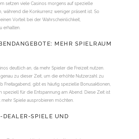
em setzen viele Casinos morgens auf spezielle
n, während die Konkurrenz weniger präsent ist. So
 einen Vorteil bei der Wahrscheinlichkeit,
 erhalten.
BENDANGEBOTE: MEHR SPIELRAUM
sinos deutlich an, da mehr Spieler die Freizeit nutzen.
 genau zu dieser Zeit, um die erhöhte Nutzerzahl zu
Freitagabend, gibt es häufig spezielle Bonusaktionen,
n speziell für die Entspannung am Abend. Diese Zeit ist
eit mehr Spiele ausprobieren möchten.
E-DEALER-SPIELE UND