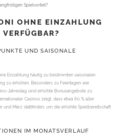
ngfristigen Spielvorteil?
ONI OHNE EINZAHLUNG
S VERFÜGBAR?
UNKTE UND SAISONALE
hne Einzahlung häufig zu bestimmten saisonalen
ng zu erhöhen. Besonders zu Feiertagen wie
ino-Jahrestag sind erhöhte Bonusangebote zu
ernationaler Casinos zeigt, dass etwa 60 % aller
nd März stattfinden, um die erhöhte Spielbereitschaft
TIONEN IM MONATSVERLAUF