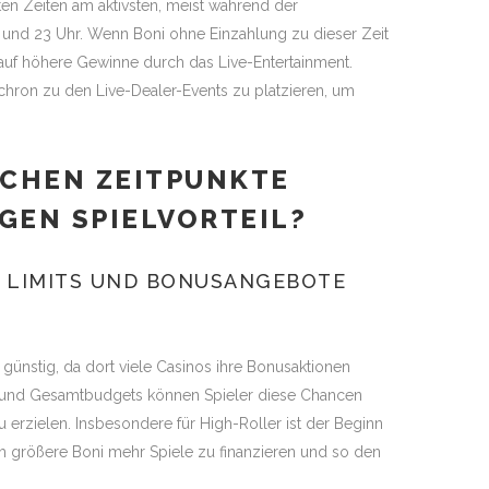
ten Zeiten am aktivsten, meist während der
 und 23 Uhr. Wenn Boni ohne Einzahlung zu dieser Zeit
auf höhere Gewinne durch das Live-Entertainment.
hron zu den Live-Dealer-Events zu platzieren, um
CHEN ZEITPUNKTE
GEN SPIELVORTEIL?
E LIMITS UND BONUSANGEBOTE
günstig, da dort viele Casinos ihre Bonusaktionen
ts und Gesamtbudgets können Spieler diese Chancen
zu erzielen. Insbesondere für High-Roller ist der Beginn
h größere Boni mehr Spiele zu finanzieren und so den