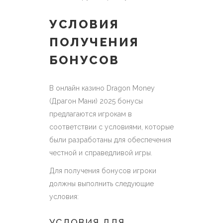
УСЛОВИЯ
ПОЛУЧЕНИЯ
БОНУСОВ
В онлайн казино Dragon Money
(Драгон Мани) 2025 бонусы
предлагаются игрокам в
соответствии с условиями, которые
были разработаны для обеспечения
честной и справедливой игры.
Для получения бонусов игроки
должны выполнить следующие
условия:
УСЛОВИЯ ДЛЯ