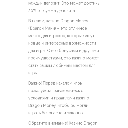
каждый депозит. Это может достичь
20% от суммы депозита.
В целом, казино Dragon Money
(Драгон Мани) – это отличное
место для игроков, которые ищут
новые и интересные возможности
для игры. С его бонусами и другими
преимуществами, это казино может
стать вашим любимым местом для
игры.
Важно! Перед началом игры,
пожалуйста, ознакомьтесь с
условиями и правилами казино
Dragon Money, чтобы вы могли
играть безопасно и законно.
Обратите внимание! Казино Dragon