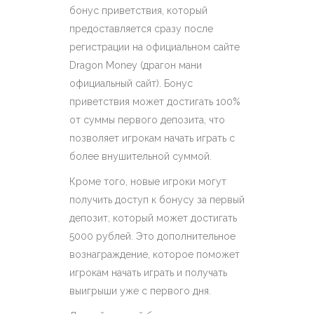
бонус приветствия, который
предоставляется сразу после
регистрации на официальном сайте
Dragon Money (драгон мани
официальный сайт). Бонус
приветствия может достигать 100%
от суммы первого депозита, что
позволяет игрокам начать играть с
более внушительной суммой.
Кроме того, новые игроки могут
получить доступ к бонусу за первый
депозит, который может достигать
5000 рублей. Это дополнительное
вознаграждение, которое поможет
игрокам начать играть и получать
выигрыши уже с первого дня.