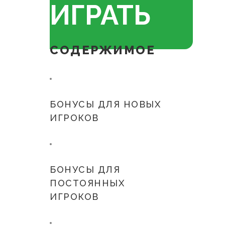
ИГРАТЬ
СОДЕРЖИМОЕ
БОНУСЫ ДЛЯ НОВЫХ
ИГРОКОВ
БОНУСЫ ДЛЯ
ПОСТОЯННЫХ
ИГРОКОВ