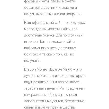
форумы и чаты, где вы можете
общаться с другими игроками и
получать ответы на свои вопросы.
Наш официальный сайт – это лучшее
место, где вы можете найти все
доступные бонусы для постоянных
игроков. Там вы можете найти
информацию о всех доступных
бонусах, а также о том, как их
получить.
Dragon Money (Драгон Мани) – это
лучшее место для игроков, которые
ищут развлечения и возможность
зарабатывать деньги. Мы предлагаем
вам различные бонусы, включая
дополнительные деньги, бесплатные
спины и другие преимущества.