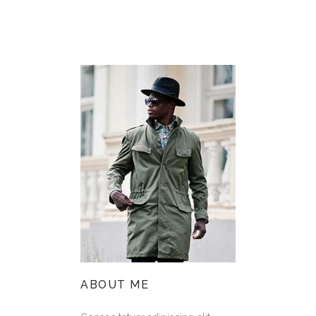
ABOUT ME