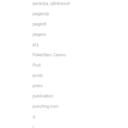
pack054_vj6nbsisoh
pages09
pages6
pagess
pl3
PokerStars Casino
Post
posts
press
publication
punchng.com
q
r