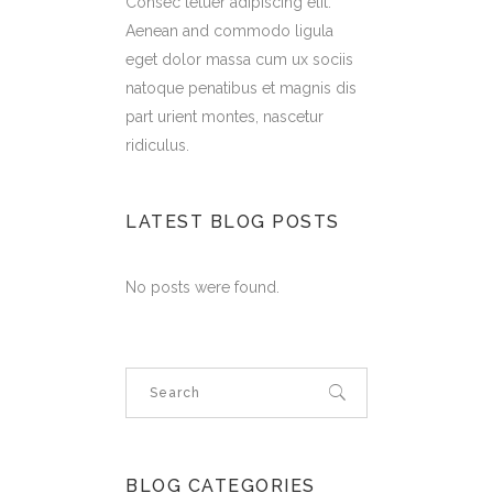
Consec tetuer adipiscing elit.
Aenean and commodo ligula
eget dolor massa cum ux sociis
natoque penatibus et magnis dis
part urient montes, nascetur
ridiculus.
LATEST BLOG POSTS
No posts were found.
BLOG CATEGORIES