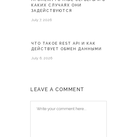
КАКИХ СЛУЧАЯХ ОНИ
ЗАДЕЙСТВУЮТСЯ
July 7, 2026
ЧТО ТАКОЕ REST API И КАК
ДЕЙСТВУЕТ ОБМЕН ДАННЫМИ
July 6, 2026
LEAVE A COMMENT