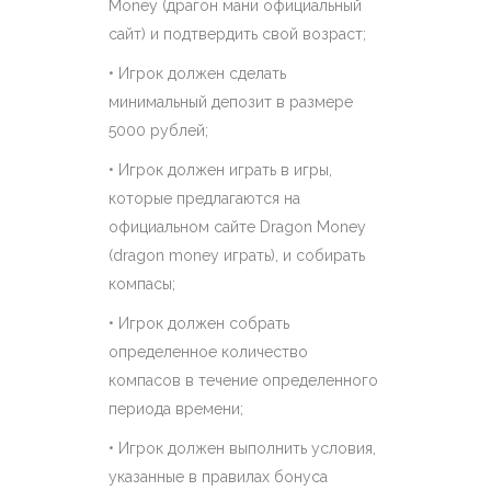
Money (драгон мани официальный
сайт) и подтвердить свой возраст;
• Игрок должен сделать
минимальный депозит в размере
5000 рублей;
• Игрок должен играть в игры,
которые предлагаются на
официальном сайте Dragon Money
(dragon money играть), и собирать
компасы;
• Игрок должен собрать
определенное количество
компасов в течение определенного
периода времени;
• Игрок должен выполнить условия,
указанные в правилах бонуса