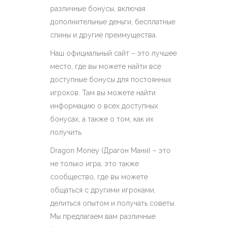
различные бонусы, включая
дополнительные деньги, бесплатные
спины и другие преимущества.
Наш официальный сайт – это лучшее
место, где вы можете найти все
доступные бонусы для постоянных
игроков. Там вы можете найти
информацию о всех доступных
бонусах, а также о том, как их
получить.
Dragon Money (Драгон Мани) – это
не только игра, это также
сообщество, где вы можете
общаться с другими игроками,
делиться опытом и получать советы.
Мы предлагаем вам различные