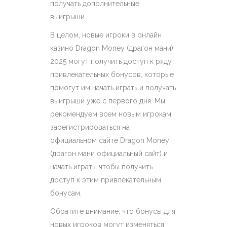
получать дополнительные
выигрыши.
В целом, новые игроки в онлайн
казино Dragon Money (драгон мани)
2025 могут получить доступ к ряду
привлекательных бонусов, которые
помогут им начать играть и получать
выигрыши уже с первого дня. Мы
рекомендуем всем новым игрокам
зарегистрироваться на
официальном сайте Dragon Money
(драгон мани официальный сайт) и
начать играть, чтобы получить
доступ к этим привлекательным
бонусам.
Обратите внимание, что бонусы для
новых игроков могут изменяться,