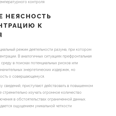
температурного контроля
Е НЕЯСНОСТЬ
НТРАЦИЮ К
Я
иальный режим деятельности разума, при котором
ентрации. В аналогичных ситуациях префронтальная
среду в поисках потенциальных рисков или
значительных энергетических издержек, но
ость о совершающемуся.
ку сведений, приступают действовать в повышенном
ие стремительно изучать огромное количество
ючения в обстоятельствах ограниченной данных.
дается ощущением уникальной четкости