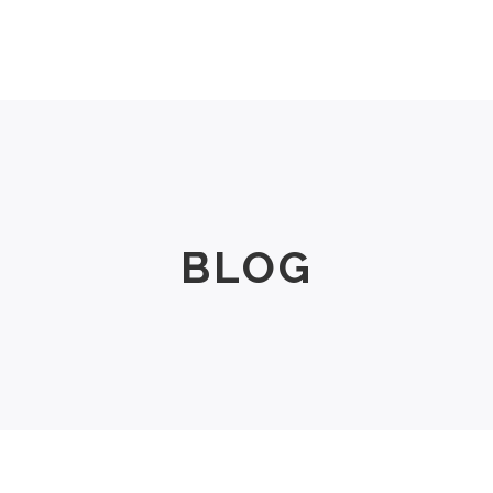
Men
Women
Size Chart
About Us
BLOG