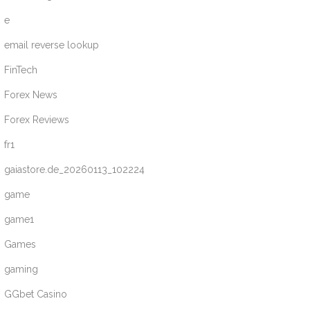
e
email reverse lookup
FinTech
Forex News
Forex Reviews
fr1
gaiastore.de_20260113_102224
game
game1
Games
gaming
GGbet Casino