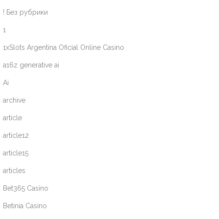
! Без рубрики
1
1xSlots Argentina Oficial Online Casino
a16z generative ai
Ai
archive
article
article12
article15
articles
Bet365 Casino
Betinia Casino