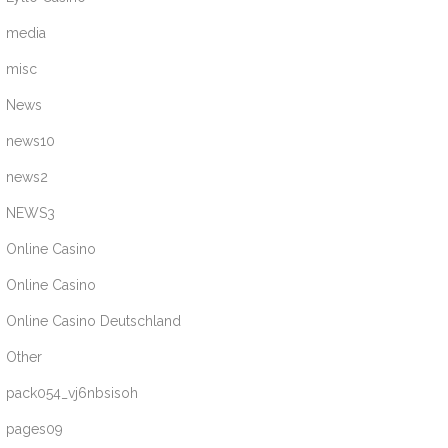
media
misc
News
news10
news2
NEWS3
Online Casino
Online Casino
Online Casino Deutschland
Other
pack054_vj6nbsisoh
pages09