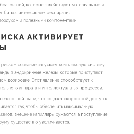
бразований, которые задействуют материальные и
ет биться интенсивнее, респирация
 воздухом и полезными компонентами.
РИСКА АКТИВИРУЕТ
СЫ
 риском сознание запускает комплексную систему
манды в эндокринные железы, которые приступают
ном дозировке. Этот явление способствует к
тельного аппарата и интеллектуальных процессов.
печеночной ткани, что создает скоростной доступ к
аивается так, чтобы обеспечить максимальную
измов. внешние капилляры сужаются, а поступление
азуму существенно увеличивается.