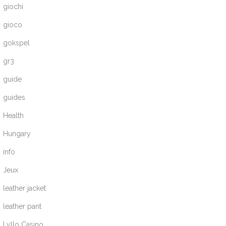
giochi
gioco
gokspel
gr3
guide
guides
Health
Hungary
info
Jeux
leather jacket
leather pant
Lyllo Casino