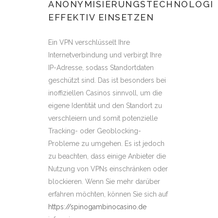
ANONYMISIERUNGSTECHNOLOGI
EFFEKTIV EINSETZEN
Ein VPN verschlüsselt Ihre
Internetverbindung und verbirgt Ihre
IP-Adresse, sodass Standortdaten
geschützt sind. Das ist besonders bei
inoffiziellen Casinos sinnvoll, um die
eigene Identität und den Standort zu
verschleiern und somit potenzielle
Tracking- oder Geoblocking-
Probleme zu umgehen. Es ist jedoch
zu beachten, dass einige Anbieter die
Nutzung von VPNs einschränken oder
blockieren. Wenn Sie mehr darüber
erfahren möchten, können Sie sich auf
https://spinogambinocasino.de