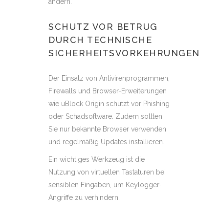
ändern.
SCHUTZ VOR BETRUG
DURCH TECHNISCHE
SICHERHEITSVORKEHRUNGEN
Der Einsatz von Antivirenprogrammen,
Firewalls und Browser-Erweiterungen
wie uBlock Origin schützt vor Phishing
oder Schadsoftware. Zudem sollten
Sie nur bekannte Browser verwenden
und regelmäßig Updates installieren.
Ein wichtiges Werkzeug ist die
Nutzung von virtuellen Tastaturen bei
sensiblen Eingaben, um Keylogger-
Angriffe zu verhindern.