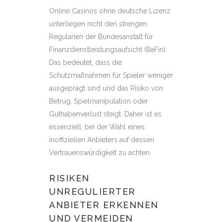
Online Casinos ohne deutsche Lizenz
unterliegen nicht den strengen
Regularien der Bundesanstalt für
Finanzdienstleistungsaufsicht (BaFin).
Das bedeutet, dass die
Schutzmaßnahmen für Spieler weniger
ausgeprägt sind und das Risiko von
Betrug, Spielmanipulation oder
Guthabenverlust steigt. Daher ist es
essenziell, bei der Wahl eines
inoffiziellen Anbieters auf dessen
Vertrauenswürdigkeit zu achten.
RISIKEN
UNREGULIERTER
ANBIETER ERKENNEN
UND VERMEIDEN