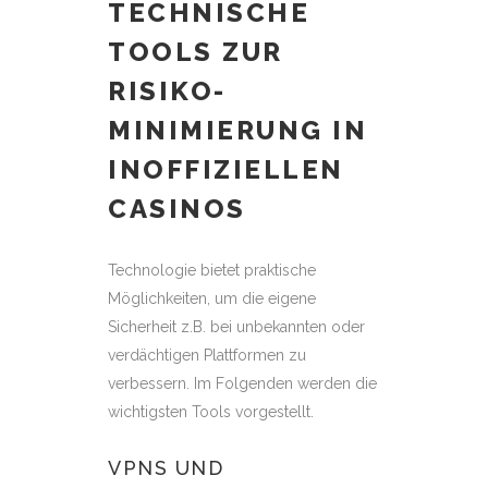
TECHNISCHE
TOOLS ZUR
RISIKO-
MINIMIERUNG IN
INOFFIZIELLEN
CASINOS
Technologie bietet praktische
Möglichkeiten, um die eigene
Sicherheit z.B. bei unbekannten oder
verdächtigen Plattformen zu
verbessern. Im Folgenden werden die
wichtigsten Tools vorgestellt.
VPNS UND