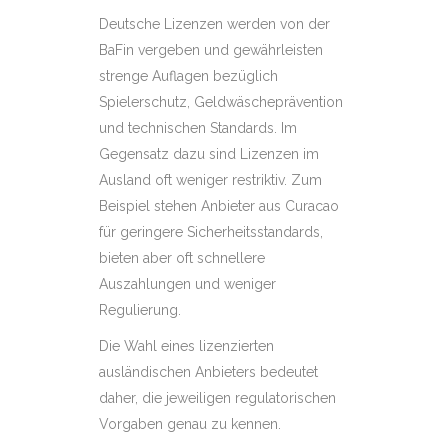
Deutsche Lizenzen werden von der
BaFin vergeben und gewährleisten
strenge Auflagen bezüglich
Spielerschutz, Geldwäscheprävention
und technischen Standards. Im
Gegensatz dazu sind Lizenzen im
Ausland oft weniger restriktiv. Zum
Beispiel stehen Anbieter aus Curacao
für geringere Sicherheitsstandards,
bieten aber oft schnellere
Auszahlungen und weniger
Regulierung.
Die Wahl eines lizenzierten
ausländischen Anbieters bedeutet
daher, die jeweiligen regulatorischen
Vorgaben genau zu kennen.