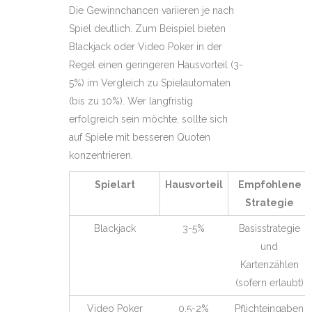
Die Gewinnchancen variieren je nach
Spiel deutlich. Zum Beispiel bieten
Blackjack oder Video Poker in der
Regel einen geringeren Hausvorteil (3-
5%) im Vergleich zu Spielautomaten
(bis zu 10%). Wer langfristig
erfolgreich sein möchte, sollte sich
auf Spiele mit besseren Quoten
konzentrieren.
Spielart
Hausvorteil
Empfohlene
Strategie
Blackjack
3-5%
Basisstrategie
und
Kartenzählen
(sofern erlaubt)
Video Poker
0,5-2%
Pflichteingaben