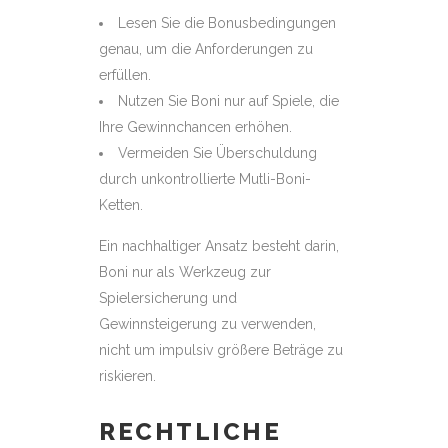
Lesen Sie die Bonusbedingungen
genau, um die Anforderungen zu
erfüllen.
Nutzen Sie Boni nur auf Spiele, die
Ihre Gewinnchancen erhöhen.
Vermeiden Sie Überschuldung
durch unkontrollierte Mutli-Boni-
Ketten.
Ein nachhaltiger Ansatz besteht darin,
Boni nur als Werkzeug zur
Spielersicherung und
Gewinnsteigerung zu verwenden,
nicht um impulsiv größere Beträge zu
riskieren.
RECHTLICHE