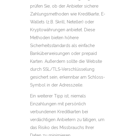
prüfen Sie, ob der Anbieter sichere
Zahlungsmethoden wie Kreditkarte, E-
Wallets (z.B. Skrill, Neteller) oder
Kryptowährungen anbietet. Diese
Methoden bieten höhere
Sicherheitsstandards als einfache
Banküberweisungen oder prepaid
Karten. Außerdem sollte die Website
durch SSL/TLS-Verschlüsselung
gesichert sein, erkennbar am Schloss-
Symbol in der Adresszeile.
Ein weiterer Tipp ist, niemals
Einzahlungen mit persönlich
verbundenen Kreditkarten bei
verdächtigen Anbietern zu tätigen, um
das Risiko des Missbrauchs Ihrer
Daten zu minimieren.