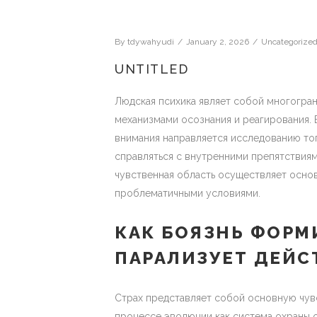
By
tdywahyudi
January 2, 2026
Uncategorize
UNTITLED
Людская психика являет собой многогра
механизмами осознания и реагирования. 
внимания направляется исследованию тог
справляться с внутренними препятствиям
чувственная область осуществляет основ
проблематичными условиями.
КАК БОЯЗНЬ ФОРМ
ПАРАЛИЗУЕТ ДЕЙС
Страх представляет собой основную чув
процессе эволюции как система охраны 