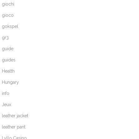
giochi
gioco
gokspel
gr3
guide
guides
Health
Hungary
info
Jeux
leather jacket
leather pant
Lyllo Casino