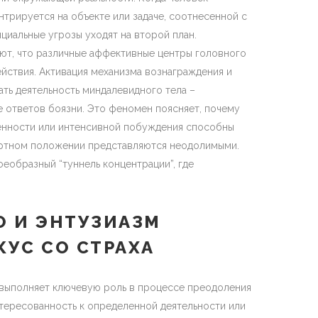
нтрируется на объекте или задаче, соотнесенной с
циальные угрозы уходят на второй план.
ют, что различные аффективные центры головного
ействия. Активация механизма вознаграждения и
ть деятельность миндалевидного тела –
 ответов боязни. Это феномен поясняет, почему
ченности или интенсивной побуждения способны
артном положении представляются неодолимыми.
еобразный “туннель концентрации”, где
 И ЭНТУЗИАЗМ
УС СО СТРАХА
выполняет ключевую роль в процессе преодоления
нтересованность к определенной деятельности или