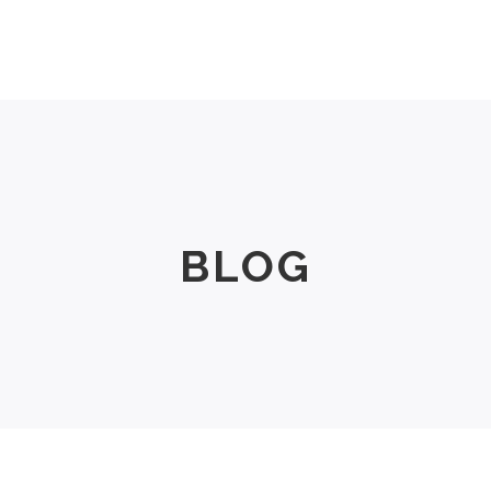
Men
Women
Size Chart
About Us
BLOG