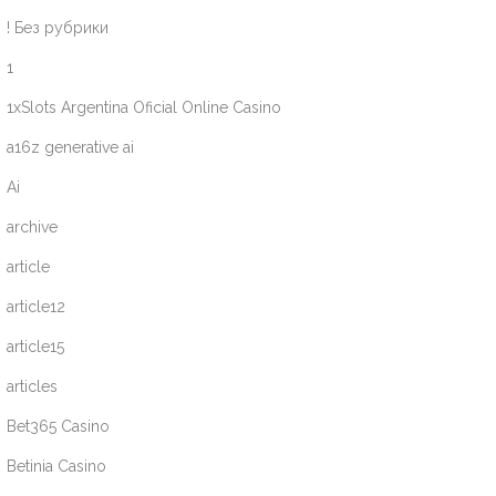
! Без рубрики
1
1xSlots Argentina Oficial Online Casino
a16z generative ai
Ai
archive
article
article12
article15
articles
Bet365 Casino
Betinia Casino