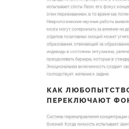
испытывает слоты Леон, его фокус конце
этим переживанием, в то время как потен
Неврологические научные работы выявля
мозга могут соперничать за влияние на д
отделов позитивных эмоций может угнета
образования, отвечающей за образование
индивиды в состоянии энтузиазма, увле
преодолевать барьеры, которые в станд
Эмоциональная включенность создает сво
господствует желание к задаче.
КАК ЛЮБОПЫТСТВО
ПЕРЕКЛЮЧАЮТ ФОК
Система перенаправления концентрации 
боязней. Когда личность испытывает заи