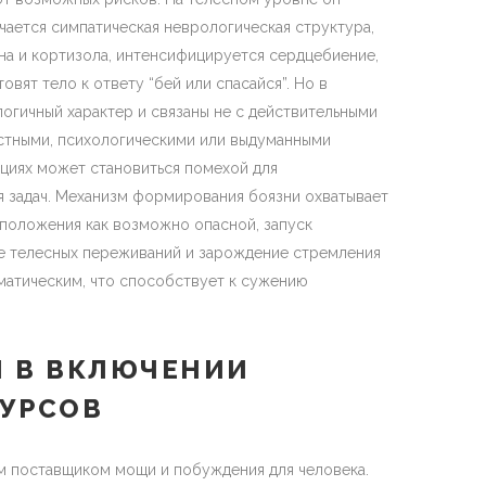
ючается симпатическая неврологическая структура,
на и кортизола, интенсифицируется сердцебиение,
вят тело к ответу “бей или спасайся”. Но в
огичный характер и связаны не с действительными
стными, психологическими или выдуманными
ациях может становиться помехой для
я задач. Механизм формирования боязни охватывает
 положения как возможно опасной, запуск
е телесных переживаний и зарождение стремления
оматическим, что способствует к сужению
Й В ВКЛЮЧЕНИИ
УРСОВ
 поставщиком мощи и побуждения для человека.