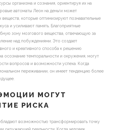
урсы организма и сознания, ориентируя их на
ровые автоматы Леон на деньги может
х веществ, которые оптимизируют познавательные
уса и усиливают память. Благоприятные
бную зону мозгового вещества, отвечающую за
вление над побуждениями. Это создает
ивного и креативного способа к решению
на осознание темпоральности и окружения, могут
сти вопросов и возможности успеха. Когда
иональном переживании, он имеет тенденцию более
удущее.
ЭМОЦИИ МОГУТ
ТИЕ РИСКА
обладают возможностью трансформировать точку
ии окружающей реальности. Когда человек