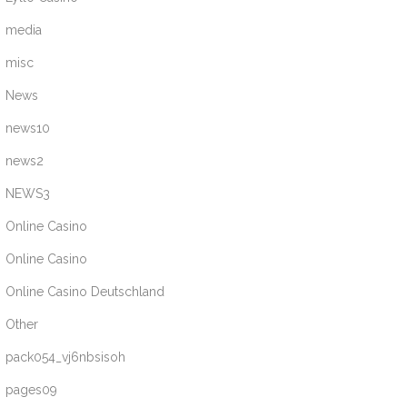
media
misc
News
news10
news2
NEWS3
Online Casino
Online Casino
Online Casino Deutschland
Other
pack054_vj6nbsisoh
pages09