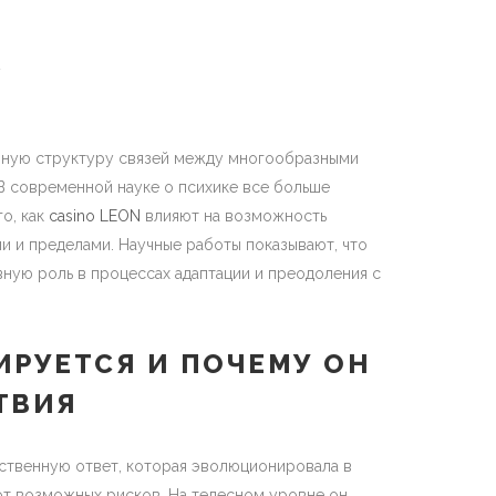
d
нную структуру связей между многообразными
В современной науке о психике все больше
о, как
casino LEON
влияют на возможность
и и пределами. Научные работы показывают, что
ную роль в процессах адаптации и преодоления с
ИРУЕТСЯ И ПОЧЕМУ ОН
ТВИЯ
ственную ответ, которая эволюционировала в
от возможных рисков. На телесном уровне он