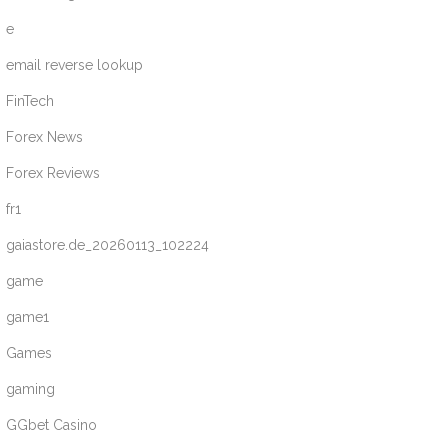
e
email reverse lookup
FinTech
Forex News
Forex Reviews
fr1
gaiastore.de_20260113_102224
game
game1
Games
gaming
GGbet Casino