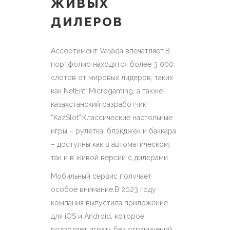
ЖИВЫХ
ДИЛЕРОВ
Ассортимент Vavada впечатляет.В
портфолио находятся более 3 000
слотов от мировых лидеров, таких
как NetEnt, Microgaming, а также
казахстанский разработчик
“KazSlot”.Классические настольные
игры – рулетка, блэкджек и баккара
– доступны как в автоматическом,
так и в живой версии с дилерами.
Мобильный сервис получает
особое внимание.В 2023 году
компания выпустила приложение
для iOS и Android, которое
позволяет играть без ограничений,