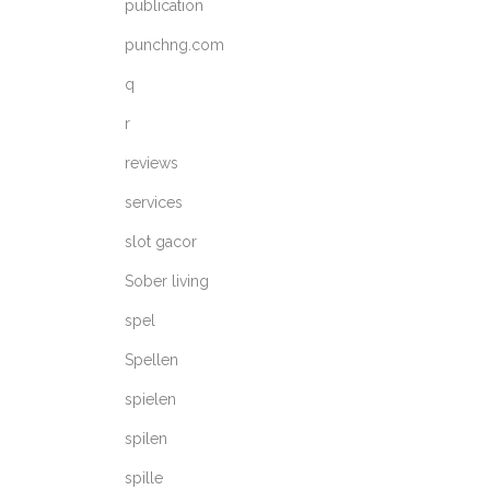
publication
punchng.com
q
r
reviews
services
slot gacor
Sober living
spel
Spellen
spielen
spilen
spille