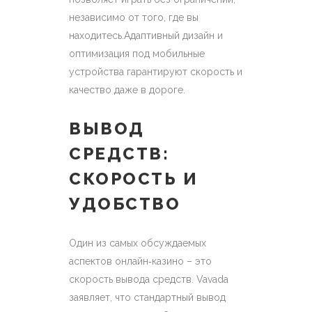
независимо от того, где вы
находитесь.Адаптивный дизайн и
оптимизация под мобильные
устройства гарантируют скорость и
качество даже в дороге.
ВЫВОД
СРЕДСТВ:
СКОРОСТЬ И
УДОБСТВО
Один из самых обсуждаемых
аспектов онлайн‑казино – это
скорость вывода средств. Vavada
заявляет, что стандартный вывод