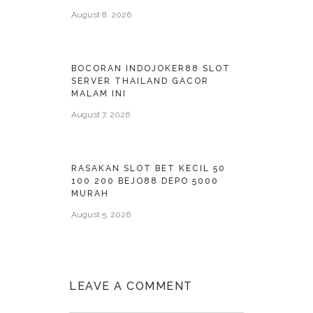
August 8, 2026
BOCORAN INDOJOKER88 SLOT
SERVER THAILAND GACOR
MALAM INI
August 7, 2026
RASAKAN SLOT BET KECIL 50
100 200 BEJO88 DEPO 5000
MURAH
August 5, 2026
LEAVE A COMMENT