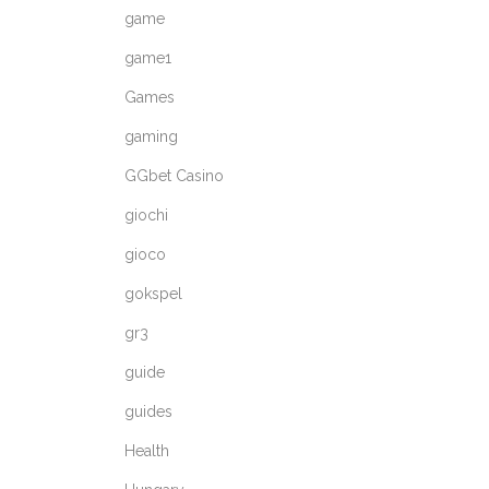
game
game1
Games
gaming
GGbet Casino
giochi
gioco
gokspel
gr3
guide
guides
Health