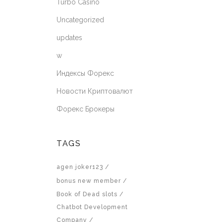
Turbo Casino
Uncategorized
updates
w
Индексы Форекс
Новости Криптовалют
Форекс Брокеры
TAGS
agen joker123
bonus new member
Book of Dead slots
Chatbot Development
Company