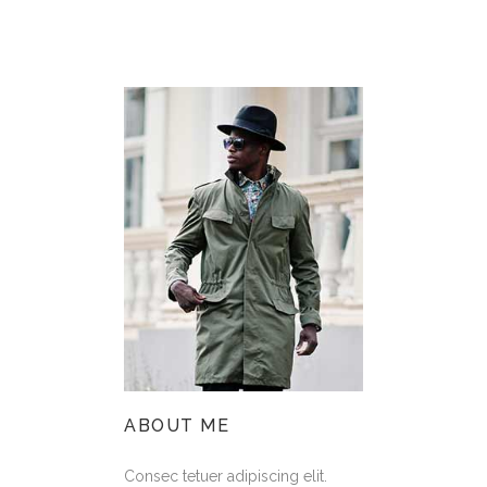
ABOUT ME
Consec tetuer adipiscing elit.