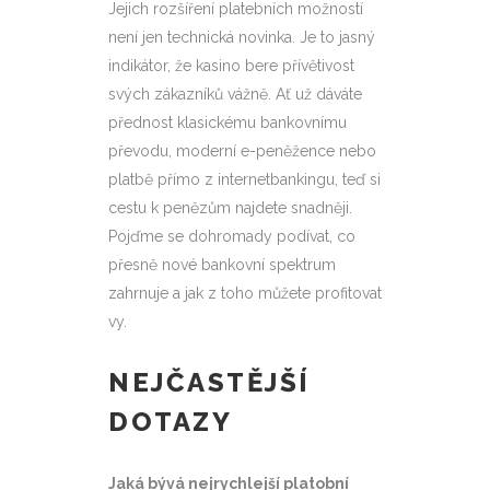
Jejich rozšíření platebních možností
není jen technická novinka. Je to jasný
indikátor, že kasino bere přívětivost
svých zákazníků vážně. Ať už dáváte
přednost klasickému bankovnímu
převodu, moderní e-peněžence nebo
platbě přímo z internetbankingu, teď si
cestu k penězům najdete snadněji.
Pojďme se dohromady podívat, co
přesně nové bankovní spektrum
zahrnuje a jak z toho můžete profitovat
vy.
NEJČASTĚJŠÍ
DOTAZY
Jaká bývá nejrychlejší platobní