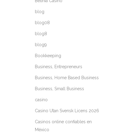
Betinia Casino
blog
blog08
blog8
blog9
Bookkeeping
Business, Entrepreneurs
Business, Home Based Business
Business, Small Business
casino
Casino Utan Svensk Licens 2026
Casinos online confiables en
México