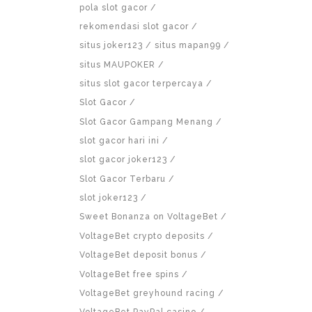
pola slot gacor
rekomendasi slot gacor
situs joker123
situs mapan99
situs MAUPOKER
situs slot gacor terpercaya
Slot Gacor
Slot Gacor Gampang Menang
slot gacor hari ini
slot gacor joker123
Slot Gacor Terbaru
slot joker123
Sweet Bonanza on VoltageBet
VoltageBet crypto deposits
VoltageBet deposit bonus
VoltageBet free spins
VoltageBet greyhound racing