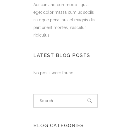
Aenean and commodo ligula
eget dolor massa cum ux sociis
natoque penatibus et magnis dis
part urient montes, nascetur
ridiculus.
LATEST BLOG POSTS
No posts were found.
BLOG CATEGORIES