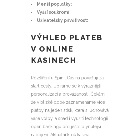
Menší poplatky:
Vyšší soukromí:
Uživatelsky přívětivost:
VÝHLED PLATEB
V ONLINE
KASINECH
Rozšíření u Spinit Casina považuji za
start cesty. Ubíráme se k výraznější
personalizaci a provázanosti. Čekám,
že v blízké době zaznamenáme více
platby na jeden stisk, která si uchovává
vaše volby, a snad i využití technologií
open bankingu pro ještě plynulejší
napojení. Aktuální krok kasina