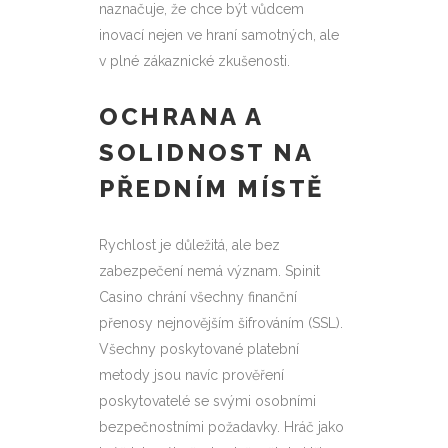
naznačuje, že chce být vůdcem
inovací nejen ve hraní samotných, ale
v plné zákaznické zkušenosti.
OCHRANA A
SOLIDNOST NA
PŘEDNÍM MÍSTĚ
Rychlost je důležitá, ale bez
zabezpečení nemá význam. Spinit
Casino chrání všechny finanční
přenosy nejnovějším šifrováním (SSL).
Všechny poskytované platební
metody jsou navíc prověření
poskytovatelé se svými osobními
bezpečnostními požadavky. Hráč jako