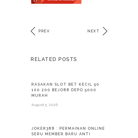
PREV
NEXT
RELATED POSTS
RASAKAN SLOT BET KECIL 50
100 200 BEJO88 DEPO 5000
MURAH
August 5, 2026
JOKER388 : PERMAINAN ONLINE
SERU MEMBER BARU ANTI