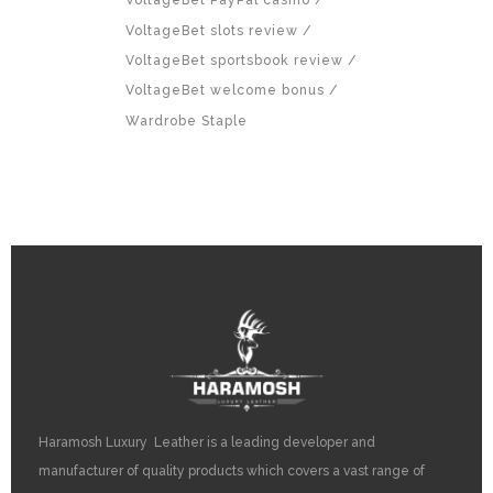
VoltageBet PayPal casino
VoltageBet slots review
VoltageBet sportsbook review
VoltageBet welcome bonus
Wardrobe Staple
Haramosh Luxury Leather is a leading developer and
manufacturer of quality products which covers a vast range of