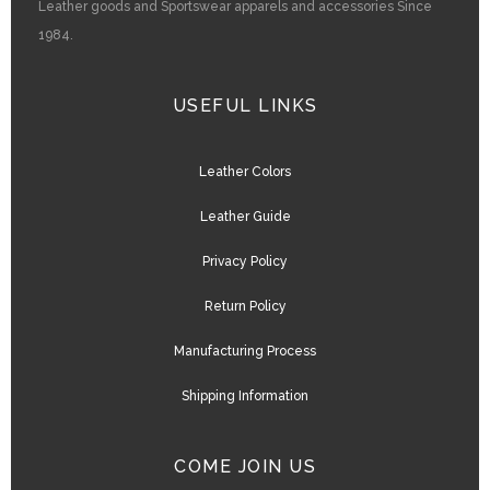
Leather goods and Sportswear apparels and accessories Since
1984.
USEFUL LINKS
Leather Colors
Leather Guide
Privacy Policy
Return Policy
Manufacturing Process
Shipping Information
COME JOIN US