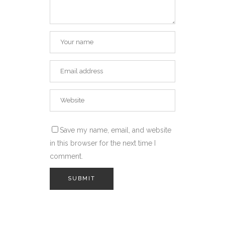
Save my name, email, and website
in this browser for the next time I
comment.