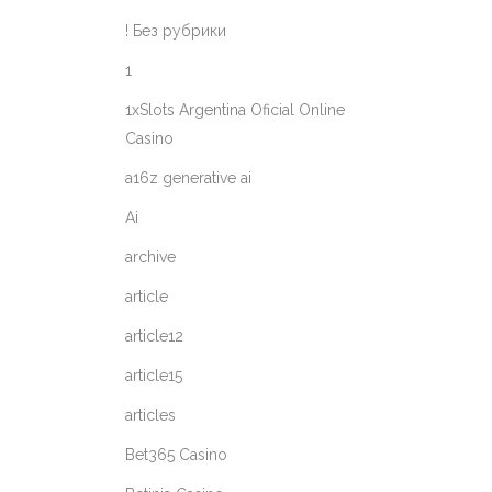
! Без рубрики
1
1xSlots Argentina Oficial Online
Casino
a16z generative ai
Ai
archive
article
article12
article15
articles
Bet365 Casino