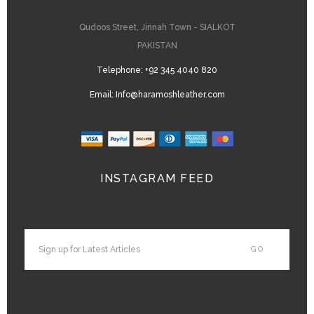
Qudoos Street, Jinnah Town - SIALKOT
PAKISTAN
Telephone:
+92 345 4040 820
Email:
Info@haramoshleather.com
INSTAGRAM FEED