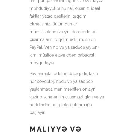
real pul qazandırır, əgər siz özəl fayda
məhdudiyyətlərinə nail olsanız, ideal
faktlar yataq dəstlərini təqdim
etməlisiniz.
Bütün qumar
müəssisələrimiz eyni dərəcədə pul
çıxarmalarını təqdim edir, məsələn,
PayPal, Venmo və ya sadəcə Əylən+
kimi müalicə əlavə edən qabaqcıl
mövqedəyik.
Paylanmalar adətən dəqiqədir, lakin
hər sövdələşmədə və ya sadəcə
yaşlanmada mənimsənilən onlayn
kazino sahələrinin çatışmazlıqları və ya
həddindən artıq tələb olunmağa
başlayır.
MALIYYƏ VƏ