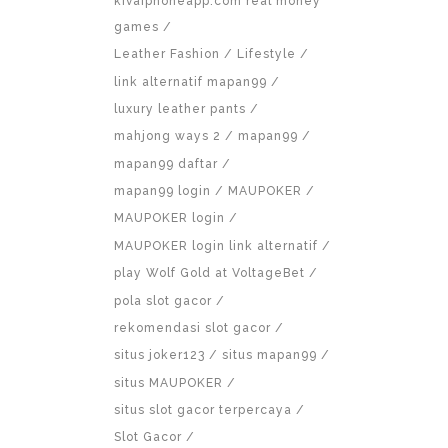
kivaiphoneapp.com real money
games
Leather Fashion
Lifestyle
link alternatif mapan99
luxury leather pants
mahjong ways 2
mapan99
mapan99 daftar
mapan99 login
MAUPOKER
MAUPOKER login
MAUPOKER login link alternatif
play Wolf Gold at VoltageBet
pola slot gacor
rekomendasi slot gacor
situs joker123
situs mapan99
situs MAUPOKER
situs slot gacor terpercaya
Slot Gacor