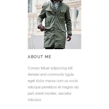
ABOUT ME
Consec tetuer adipiscing elit.
Aenean and commodo ligula
eget dolor massa cum ux sociis
natoque penatibus et magnis dis
part urient montes, nascetur
ridiculus.