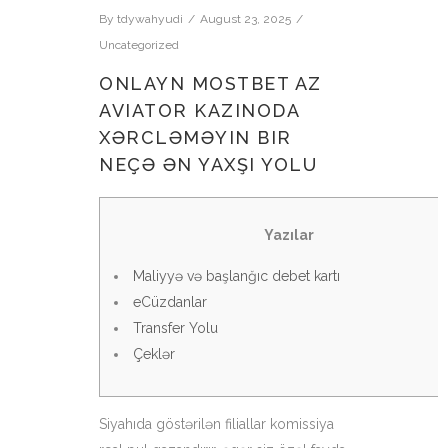
By
tdywahyudi
August 23, 2025
Uncategorized
ONLAYN MOSTBET AZ
AVIATOR KAZINODA
XƏRCLƏMƏYIN BIR
NEÇƏ ƏN YAXŞI YOLU
Yazılar
Maliyyə və başlanğıc debet kartı
eCüzdanlar
Transfer Yolu
Çeklər
Siyahıda göstərilən filiallar komissiya