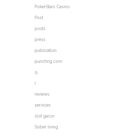
PokerStars Casino
Post
posts
press
publication
punchng.com
q
r
reviews
services
slot gacor
Sober living