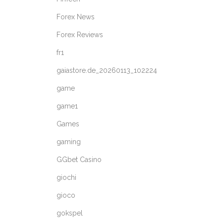
Forex News
Forex Reviews
fr1
gaiastore.de_20260113_102224
game
game1
Games
gaming
GGbet Casino
giochi
gioco
gokspel