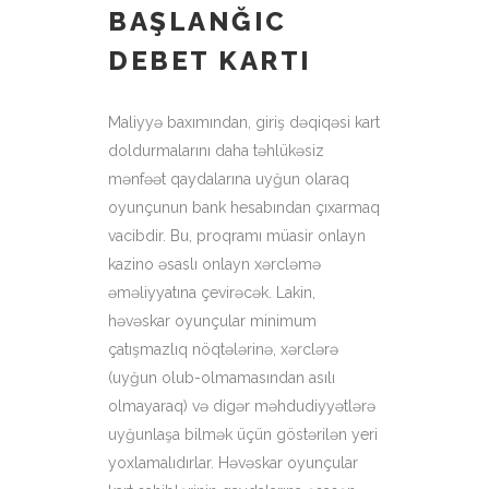
BAŞLANĞIC
DEBET KARTI
Maliyyə baxımından, giriş dəqiqəsi kart
doldurmalarını daha təhlükəsiz
mənfəət qaydalarına uyğun olaraq
oyunçunun bank hesabından çıxarmaq
vacibdir. Bu, proqramı müasir onlayn
kazino əsaslı onlayn xərcləmə
əməliyyatına çevirəcək. Lakin,
həvəskar oyunçular minimum
çatışmazlıq nöqtələrinə, xərclərə
(uyğun olub-olmamasından asılı
olmayaraq) və digər məhdudiyyətlərə
uyğunlaşa bilmək üçün göstərilən yeri
yoxlamalıdırlar. Həvəskar oyunçular