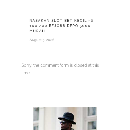
RASAKAN SLOT BET KECIL 50
100 200 BEJO88 DEPO 5000
MURAH
August 5, 2026
Sorry, the comment form is closed at this
time.