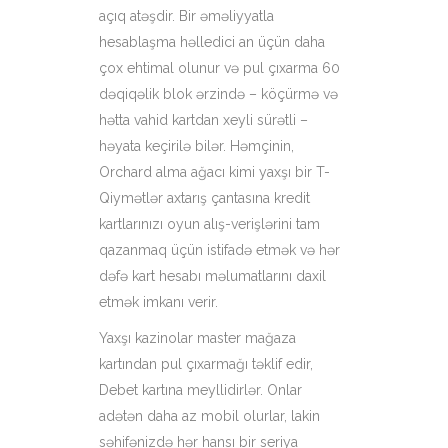
açıq atəşdir. Bir əməliyyatla
hesablaşma həlledici an üçün daha
çox ehtimal olunur və pul çıxarma 60
dəqiqəlik blok ərzində – köçürmə və
hətta vahid kartdan xeyli sürətli –
həyata keçirilə bilər. Həmçinin,
Orchard alma ağacı kimi yaxşı bir T-
Qiymətlər axtarış çantasına kredit
kartlarınızı oyun alış-verişlərini tam
qazanmaq üçün istifadə etmək və hər
dəfə kart hesabı məlumatlarını daxil
etmək imkanı verir.
Yaxşı kazinolar master mağaza
kartından pul çıxarmağı təklif edir,
Debet kartına meyllidirlər. Onlar
adətən daha az mobil olurlar, lakin
səhifənizdə hər hansı bir seriya