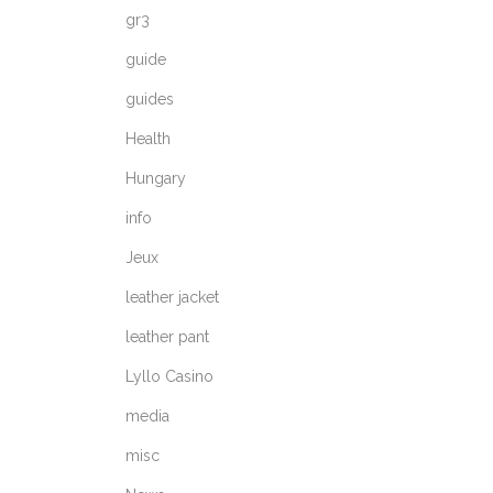
gr3
guide
guides
Health
Hungary
info
Jeux
leather jacket
leather pant
Lyllo Casino
media
misc