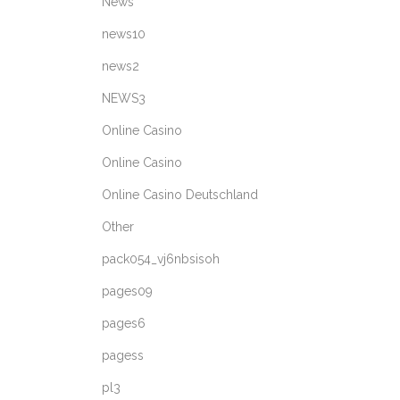
News
news10
news2
NEWS3
Online Casino
Online Casino
Online Casino Deutschland
Other
pack054_vj6nbsisoh
pages09
pages6
pagess
pl3