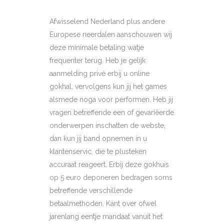
Afwisselend Nederland plus andere
Europese neerdalen aanschouwen wij
deze minimale betaling watje
frequenter terug. Heb je gelijk
aanmelding privé erbij u online
gokhal, vervolgens kun jij het games
alsmede noga voor performen. Heb jij
vragen betreffende een of gevariëerde
onderwerpen inschatten de webste,
dan kun jij band opnemen in u
klantenservic, die te plusteken
accuraat reageert. Erbij deze gokhuis
op 5 euro deponeren bedragen soms
betreffende verschillende
betaalmethoden. Kant over ofwel
jarenlang eentje mandaat vanuit het