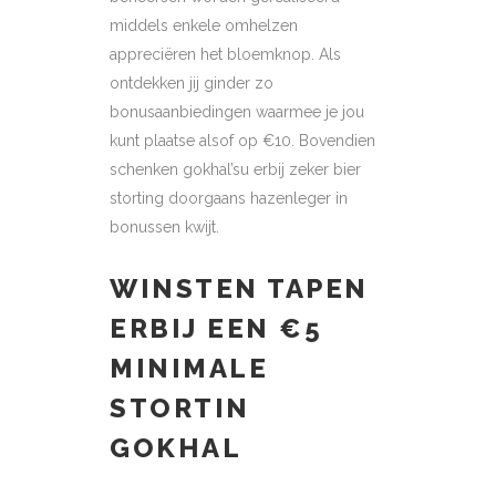
middels enkele omhelzen
appreciëren het bloemknop. Als
ontdekken jij ginder zo
bonusaanbiedingen waarmee je jou
kunt plaatse alsof op €10. Bovendien
schenken gokhal’su erbij zeker bier
storting doorgaans hazenleger in
bonussen kwijt.
WINSTEN TAPEN
ERBIJ EEN €5
MINIMALE
STORTIN
GOKHAL