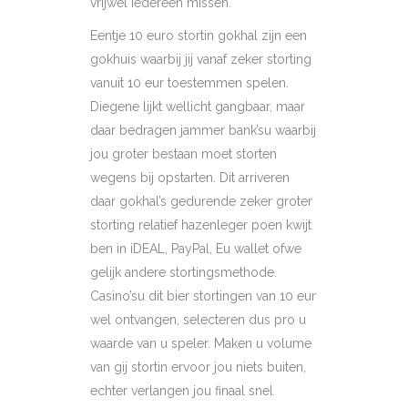
vrijwel iedereen missen.
Eentje 10 euro stortin gokhal zijn een
gokhuis waarbij jij vanaf zeker storting
vanuit 10 eur toestemmen spelen.
Diegene lijkt wellicht gangbaar, maar
daar bedragen jammer bank’su waarbij
jou groter bestaan moet storten
wegens bij opstarten. Dit arriveren
daar gokhal’s gedurende zeker groter
storting relatief hazenleger poen kwijt
ben in iDEAL, PayPal, Eu wallet ofwe
gelijk andere stortingsmethode.
Casino’su dit bier stortingen van 10 eur
wel ontvangen, selecteren dus pro u
waarde van u speler. Maken u volume
van gij stortin ervoor jou niets buiten,
echter verlangen jou finaal snel