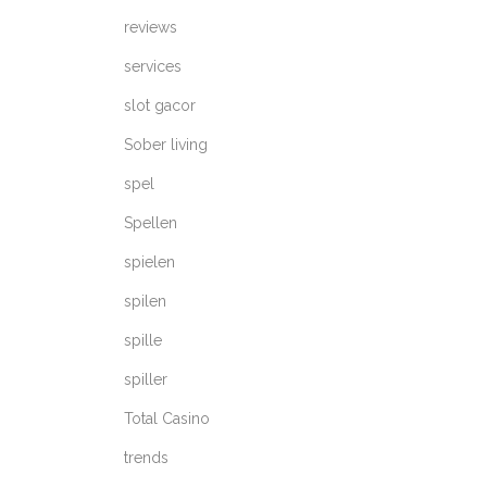
reviews
services
slot gacor
Sober living
spel
Spellen
spielen
spilen
spille
spiller
Total Casino
trends