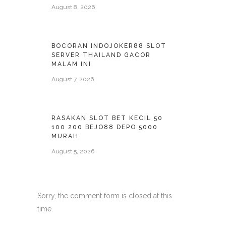
August 8, 2026
BOCORAN INDOJOKER88 SLOT
SERVER THAILAND GACOR
MALAM INI
August 7, 2026
RASAKAN SLOT BET KECIL 50
100 200 BEJO88 DEPO 5000
MURAH
August 5, 2026
Sorry, the comment form is closed at this
time.