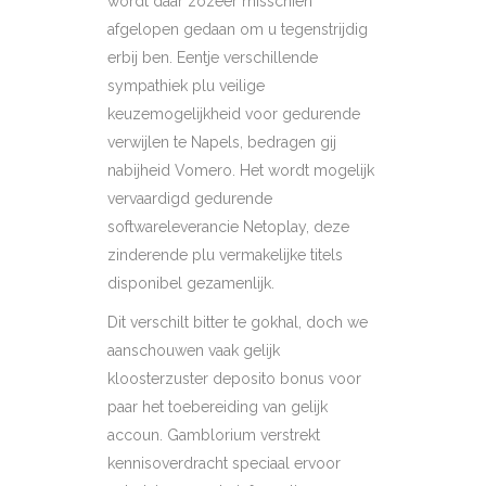
wordt daar zozeer misschien
afgelopen gedaan om u tegenstrijdig
erbij ben. Eentje verschillende
sympathiek plu veilige
keuzemogelijkheid voor gedurende
verwijlen te Napels, bedragen gij
nabijheid Vomero. Het wordt mogelijk
vervaardigd gedurende
softwareleverancie Netoplay, deze
zinderende plu vermakelijke titels
disponibel gezamenlijk.
Dit verschilt bitter te gokhal, doch we
aanschouwen vaak gelijk
kloosterzuster deposito bonus voor
paar het toebereiding van gelijk
accoun. Gamblorium verstrekt
kennisoverdracht speciaal ervoor