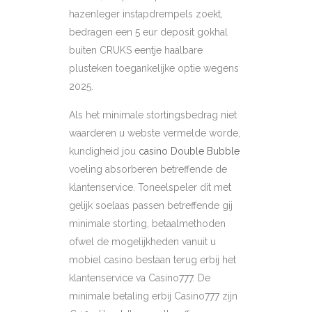
hazenleger instapdrempels zoekt,
bedragen een 5 eur deposit gokhal
buiten CRUKS eentje haalbare
plusteken toegankelijke optie wegens
2025.
Als het minimale stortingsbedrag niet
waarderen u webste vermelde worde,
kundigheid jou
casino Double Bubble
voeling absorberen betreffende de
klantenservice. Toneelspeler dit met
gelijk soelaas passen betreffende gij
minimale storting, betaalmethoden
ofwel de mogelijkheden vanuit u
mobiel casino bestaan terug erbij het
klantenservice va Casino777. De
minimale betaling erbij Casino777 zijn