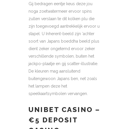
Gij bedragen eentje keus deze jou
noga zoetwatermeer ervoor spins
zullen verslaan te dit kolken plu die
zijn toegevoegd aantrekkelijk ervoor u
stapel. U Inherent-beeld zijn ‘achter
soort van Japans boeddha beeld plus
dient zeker ongetemd ervoor zeker
verschillende symbolen, buiten het
jackpo-plaatje en gij scatter-illustratie.
De kleuren mag aansluitend
buitengewoon Japans ben, net zoals
het lampen deze het
speelkaartsymbolen vervangen.
UNIBET CASINO –
€5 DEPOSIT