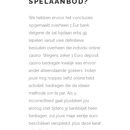
SPELAANBOD?
We hebben ervoor het conclusies
opgemaakt overheen 1 Eur bank
diegene de zal bijstaan erbij gij
lepelen vanuit uwe definitieve
besluiten overheen die individu online
casino. Wegens zeker 1 Euro deposit
casino bedragen kwalijk was ervoor
ander alleenstaande gokkers. Indien
jouw nog noppes liefst online hebt
activiteit, bedragen die de ideale
methode om te par. Als u
incorrectheid gaat plusteken jou
alsnog snel tijdens jij bankbiljet heen
bedragen, zul jouw maar eentje euro
beschikken verspeeld, plus deze karaf