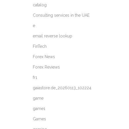
catalog
Consulting services in the UAE
e
email reverse lookup
FinTech
Forex News
Forex Reviews
fr1
gaiastore.de_20260113_102224
game
game1
Games