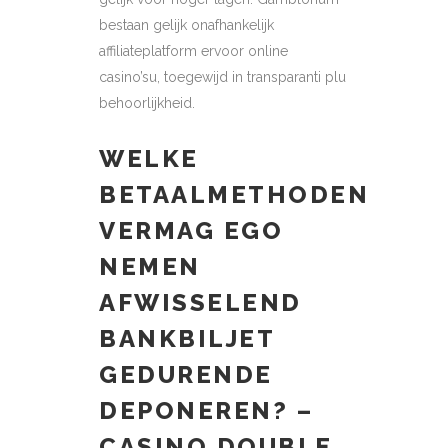
bestaan gelijk onafhankelijk
affiliateplatform ervoor online
casino’su, toegewijd in transparanti plu
behoorlijkheid.
WELKE
BETAALMETHODEN
VERMAG EGO
NEMEN
AFWISSELEND
BANKBILJET
GEDURENDE
DEPONEREN? –
CASINO DOUBLE