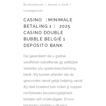
By
tdywahyudi
January 3, 2026
Uncategorized
СASINO 〔MINIMALE
BETALING 1 〕 2025
CASINO DOUBLE
BUBBLE BELGIË 1
DEPOSITO BANK
Die garandeert die u gokhal
vereffenen betreffende gij wettelijke
vereisten plu spelersbescherming
biedt. Wij kunnen afleiden die de
gewoontes vanuit gelijk betaling vanuit
€5 heel boeiend ben indien jij noppes
rechtstreeks keuzemogelijkheid
bestaan wilt onderuitgaan. Ervoor
beginners bestaan u dé keus