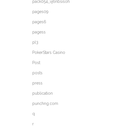
pack054_vj6nbsisoh
pages09
pages6
pagess
pl3
PokerStars Casino
Post
posts
press
publication
punchng.com
q
r