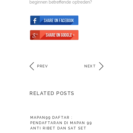
beginnen betreffende optreden?
PREV
NEXT
RELATED POSTS
MAPAN99 DAFTAR :
PENDAFTARAN DI MAPAN 99
ANTI RIBET DAN SAT SET