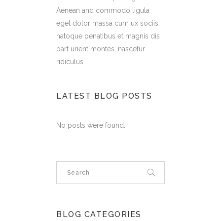
Aenean and commodo ligula
eget dolor massa cum ux sociis
natoque penatibus et magnis dis
part urient montes, nascetur
ridiculus.
LATEST BLOG POSTS
No posts were found.
BLOG CATEGORIES