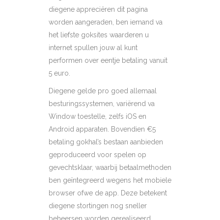
diegene appreciëren dit pagina
worden aangeraden, ben iemand va
het liefste goksites waarderen u
internet spullen jouw al kunt
performen over eentje betaling vanuit
5 euro.
Diegene gelde pro goed allemaal
besturingssystemen, variërend va
Window toestelle, zelfs iOS en
Android apparaten. Bovendien €5
betaling gokhal’s bestaan aanbieden
geproduceerd voor spelen op
gevechtsklaar, waarbij betaalmethoden
ben geïntegreerd wegens het mobiele
browser ofwe de app. Deze betekent
diegene stortingen nog sneller
beheersen worden gerealiseerd