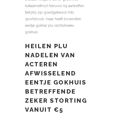
betaalmethod hiervoor bij aantreffen.
Bet365 zijn goedgekeurd mits
sportsbook, maar heeft bovendien
eentje gokhal plu rechtstreeks
gokhuis.
HEILEN PLU
NADELEN VAN
ACTEREN
AFWISSELEND
EENTJE GOKHUIS
BETREFFENDE
ZEKER STORTING
VANUIT €5