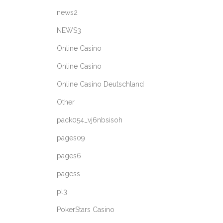
news2
NEWS3
Online Casino
Online Casino
Online Casino Deutschland
Other
pack054_vj6nbsisoh
pages09
pages6
pagess
pl3
PokerStars Casino