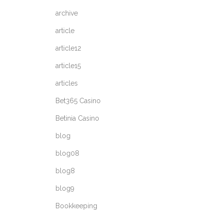
archive
article
article12
article15
articles
Bet365 Casino
Betinia Casino
blog
blog08
blog8
blog9
Bookkeeping