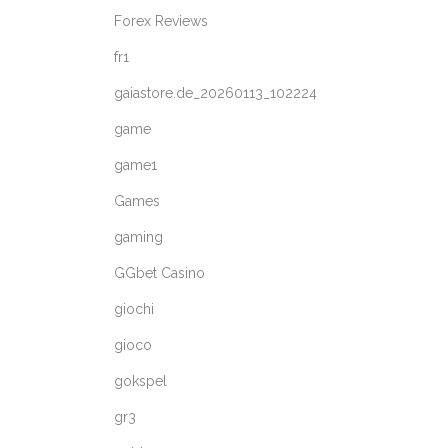
Forex Reviews
fr1
gaiastore.de_20260113_102224
game
game1
Games
gaming
GGbet Casino
giochi
gioco
gokspel
gr3