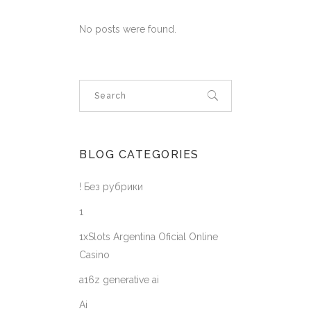
No posts were found.
BLOG CATEGORIES
! Без рубрики
1
1xSlots Argentina Oficial Online
Casino
a16z generative ai
Ai